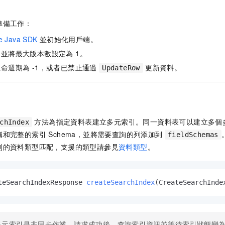
準備工作：
re Java SDK
並初始化用戶端。
並將最大版本數設定為 1。
命週期為 -1，或者已禁止通過
更新資料。
UpdateRow
方法為指定資料表建立多元索引。同一資料表可以建立多個
chIndex
和完整的索引 Schema，並將需要查詢的列添加到
fieldSchemas
列的資料類型匹配，支援的類型請參見
資料類型
。
teSearchIndexResponse 
createSearchIndex
(CreateSearchInde
多元索引是非同步作業。請求成功後，查詢索引資訊並等待索引狀態變