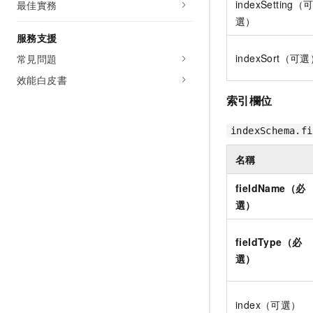
indexSetting（
最佳實務
選）
服務支援
indexSort（可
常見問題
效能白皮書
索引欄位
indexSchema.fi
名稱
fieldName（必
選）
fieldType（必
選）
index（可選）