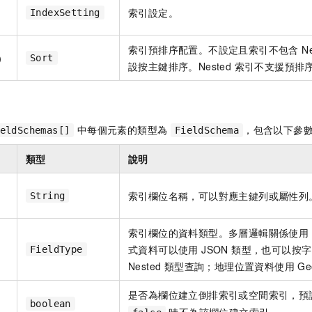
可
索引設定。
IndexSetting
索引預排序配置。不設定且索引不包含 Nes
選）
Sort
設按主鍵排序。Nested 索引不支援預排
中每個元素的類型為
，包含以下參
eldSchemas[]
FieldSchema
類型
說明
索引欄位名稱，可以對應主鍵列或屬性列
String
索引欄位的資料類型。多層邏輯關係使用 Nes
式資料可以使用 JSON 類型，也可以按
FieldType
Nested 類型查詢；地理位置資料使用 Geo-
是否為欄位建立倒排索引或空間索引，預
boolean
時不為該欄位建立索引。