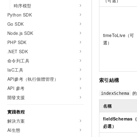
（可選）
時序模型
Python SDK
Go SDK
Node.js SDK
timeToLive（可
PHP SDK
選）
.NET SDK
命令列工具
IaC工具
API參考（執行個體管理）
索引結構
API 參考
的
indexSchema
開發支援
名稱
實踐教程
fieldSchemas
解決方案
必選）
AI生態