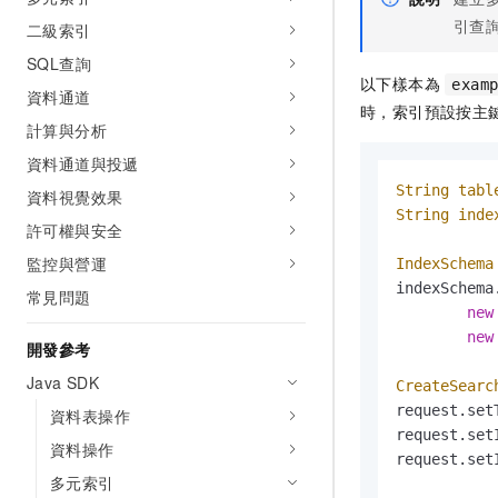
引查
二級索引
SQL查詢
以下樣本為
exam
資料通道
時，索引預設按主
計算與分析
資料通道與投遞
String
tabl
資料視覺效果
String
inde
許可權與安全
監控與營運
IndexSchema
indexSchema
常見問題
new
new
開發參考
Java SDK
CreateSearc
request.set
資料表操作
request.set
資料操作
request.set
多元索引