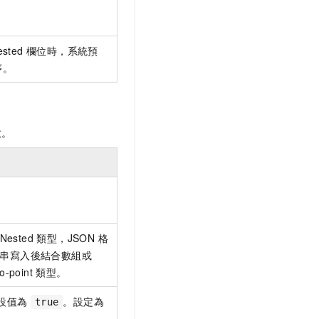
ted 欄位時，系統預
序。
數。
。
ted 類型，JSON 格
字串寫入後結合數組或
point 類型。
設值為
。設定為
true