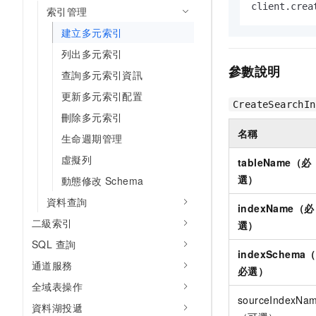
client.crea
索引管理
建立多元索引
列出多元索引
參數說明
查詢多元索引資訊
更新多元索引配置
CreateSearchIn
刪除多元索引
名稱
生命週期管理
虛擬列
tableName（必
選）
動態修改 Schema
資料查詢
indexName（必
二級索引
選）
SQL 查詢
indexSchema（
通道服務
必選）
全域表操作
sourceIndexNa
資料湖投遞