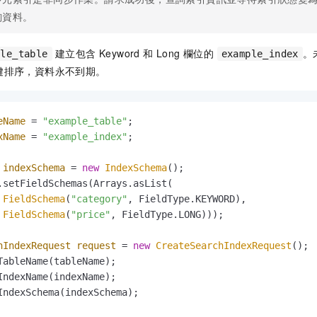
詢資料。
建立包含 Keyword 和 Long 欄位的
。
ple_table
example_index
鍵排序，資料永不到期。
eName
=
"example_table"
xName
=
"example_index"
;

indexSchema
=
new
IndexSchema
();

.setFieldSchemas(Arrays.asList(

FieldSchema
(
"category"
, FieldType.KEYWORD),

FieldSchema
(
"price"
, FieldType.LONG)));

hIndexRequest
request
=
new
CreateSearchIndexRequest
();

TableName(tableName);

IndexName(indexName);

IndexSchema(indexSchema);
