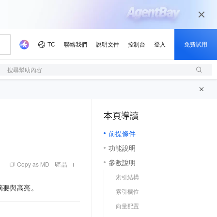
搜尋幫助內容
本頁導讀
（1, M）
前提條件
功能說明
參數說明
Copy as MD
產品
索引結構
摘要與高亮。
索引欄位
向量配置