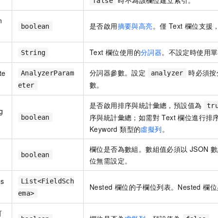
false
n
是否啟用
摘要與高亮
。僅 Text 欄位支
boolean
）
Text 欄位使用的
分詞器
。不設定時使用單
String
分詞器參數。設定
時必須按
te
AnalyzerParam
analyzer
數。
eter
是否啟用排序與統計彙總，預設值為
tr
g
序與統計彙總；如需對 Text 欄位進行
boolean
Keyword 類型的
虛擬列
。
欄位是否為數組。數組值必須以 JSON 數組
boolean
位無需設定。
as
List<FieldSch
Nested 欄位的子欄位列表。Nested 
ema>
可