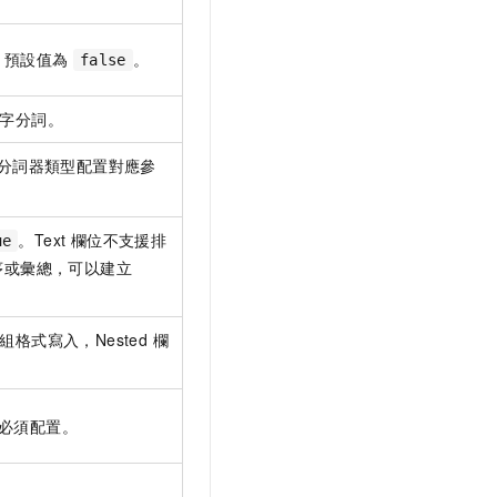
援，預設值為
。
false
字分詞。
分詞器類型配置對應參
。Text 欄位不支援排
ue
排序或彙總，可以建立
格式寫入，Nested 欄
欄位必須配置。