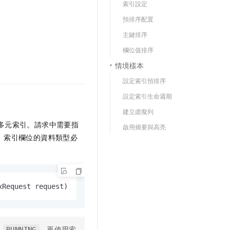
索引設定
預排序配置
主鍵排序
欄位值排序
情境樣本
設定索引預排序
設定索引生命週期
建立虛擬列
多元索引。請求中需要指
啟用摘要與高亮
。索引欄位的資料類型必
xRequest request)
為
，再使用索
RUNNING