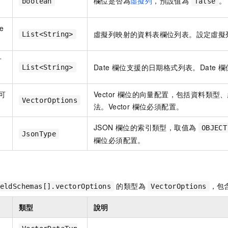
欄位是否為
虛擬列
，預設值為
。
boolean
false
e
虛擬列映射的資料表欄位列表。設定虛擬
List<String>
可
Date 欄位支援的日期格式列表。Date 
List<String>
（可
Vector 欄位的向量配置，包括資料類
VectorOptions
法。Vector 欄位必須配置。
JSON 欄位的索引類型，取值為
OBJECT
）
JsonType
欄位必須配置。
的類型為
，包
eldSchemas[].vectorOptions
VectorOptions
類型
說明