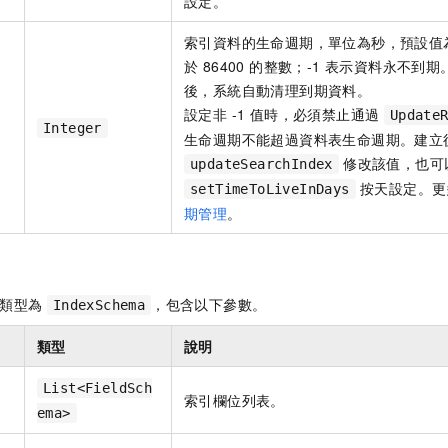
設定。
索引資料的生命週期，單位為秒，預設值為 
於 86400 的整數；-1 表示資料永不
後，系統自動清理到期資料。
設定非 -1 值時，必須禁止通過
Update
Integer
生命週期不能超過資料表生命週期。建立
修改該值，也可
updateSearchIndex
按天設定。更
setTimeToLiveInDays
期管理
。
類型為
，包含以下參數。
IndexSchema
類型
說明
（
List<FieldSch
索引欄位列表。
ema>