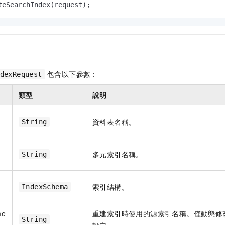
teSearchIndex(request);
包含以下參數：
dexRequest
類型
說明
資料表名稱。
String
多元索引名稱。
String
索引結構。
IndexSchema
me
重建索引時使用的源索引名稱。僅動態修改多
String