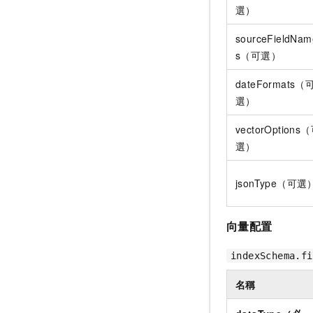
選）
sourceFieldNam
s（可選）
dateFormats（
選）
vectorOptions
選）
jsonType（可選
向量配置
indexSchema.fi
名稱