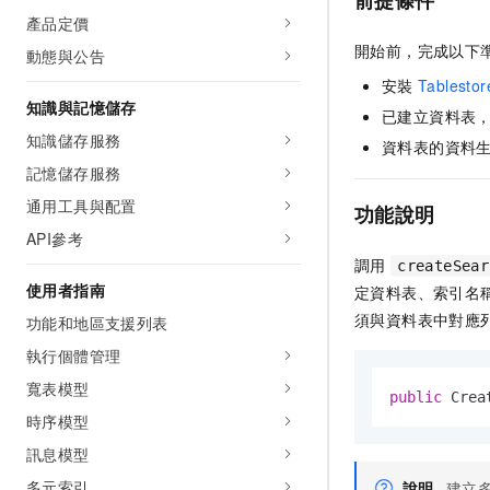
前提條件
產品定價
開始前，完成以下
動態與公告
安裝
Tablesto
知識與記憶儲存
已建立資料表，
知識儲存服務
資料表的資料生
記憶儲存服務
通用工具與配置
功能說明
API參考
調用
createSear
使用者指南
定資料表、索引名稱
須與資料表中對應
功能和地區支援列表
執行個體管理
寬表模型
public
 Crea
時序模型
訊息模型
多元索引
說明
建立