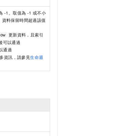
-1。取值為 -1 或不小
到期。資料保留時間超過該值
更新資料，且索引
Row
後可以通過
以通過
多資訊，請參見
生命週