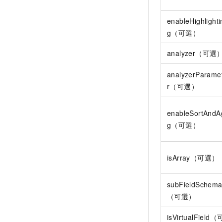
enableHighlighti
g（可選）
analyzer（可選
analyzerParame
r（可選）
enableSortAndA
g（可選）
isArray（可選）
subFieldSchem
（可選）
isVirtualField（