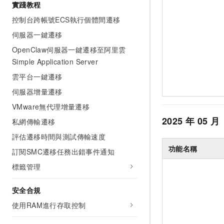
實踐教程
控制台跨帳號ECS執行個體間遷移
伺服器一鍵遷移
OpenClaw伺服器一鍵遷移至阿里雲
Simple Application Server
雲平台一鍵遷移
伺服器增量遷移
VMware無代理增量遷移
2025
年
05
月
私網傳輸遷移
評估遷移時間與測試傳輸速度
功能名稱
訂閱SMC遷移任務出錯事件通知
標籤管理
安全合規
使用RAM進行存取控制