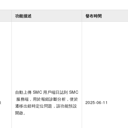
功能描述
發布時間
自動上傳
SMC
用戶端日誌到
SMC
服務端，用於報錯診斷分析，便於
錄
2025-06-11
遷移出錯時定位問題，該功能預設
開啟。