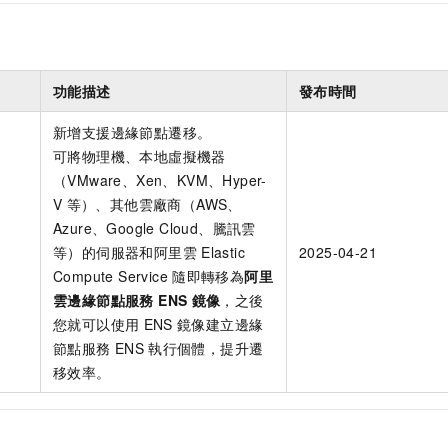
功能描述
發布時間
新增支援邊緣節點遷移。
可將物理機、本地虛擬機器
（VMware、Xen、KVM、Hyper-
V
等）、其他雲廠商（AWS、
Azure、Google Cloud、騰訊雲
等）的伺服器和阿里雲
Elastic
2025-04-21
Compute Service
隨即轉移為
阿里
雲邊緣節點服務 ENS
鏡像
，之後
您就可以使用
ENS
鏡像建立邊緣
節點服務
ENS
執行個體，提升遷
移效率。