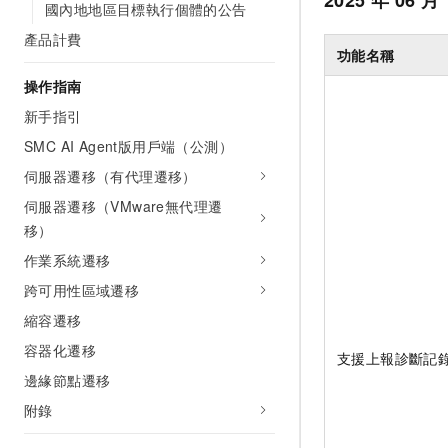
2025
年
06
月
國內地地區目標執行個體的公告
產品計費
功能名稱
操作指南
新手指引
SMC AI Agent版用戶端（公測）
伺服器遷移（有代理遷移）
伺服器遷移（VMware無代理遷
移）
作業系統遷移
跨可用性區域遷移
縮容遷移
容器化遷移
支援上報診斷記
邊緣節點遷移
附錄