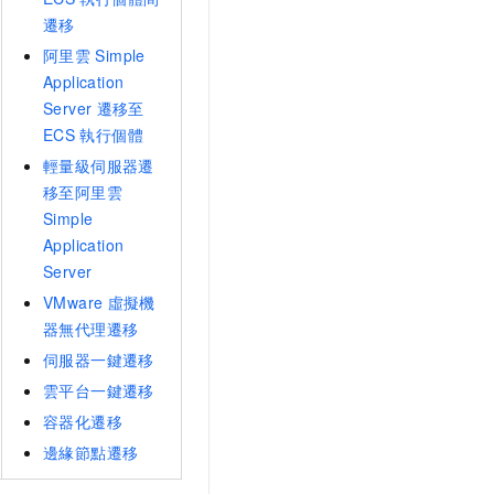
遷移
阿里雲
Simple
Application
Server
遷移至
ECS
執行個體
輕量級伺服器遷
移至阿里雲
Simple
Application
Server
VMware
虛擬機
器無代理遷移
伺服器一鍵遷移
雲平台一鍵遷移
容器化遷移
邊緣節點遷移