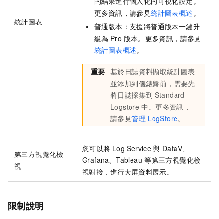
的結果進行個人化的可視化設定。
更多資訊，請參見
統計圖表概述
。
統計圖表
普通版本：支援將普通版本一鍵升
級為
Pro
版本。更多資訊，請參見
統計圖表概述
。
重要
基於日誌資料擷取統計圖表
並添加到儀錶盤前，需要先
將日誌採集到
Standard
Logstore
中。更多資訊，
請參見
管理
LogStore
。
您可以將
Log Service
與
DataV、
第三方視覺化檢
Grafana、Tableau
等第三方視覺化檢
視
視對接，進行大屏資料展示。
限制說明