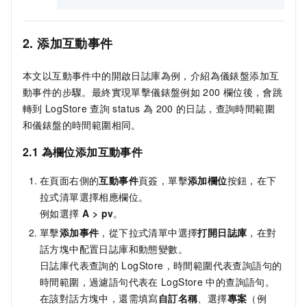
2. 添加互動事件
本文以互動事件中的開啟日誌庫為例，介紹為儀錶盤添加互
動事件的步驟。最終實現單擊儀錶盤例如
200
欄位後，會跳
轉到
LogStore
查詢
status
為
200
的日誌，查詢時間範圍
和儀錶盤的時間範圍相同。
2.1 為欄位添加互動事件
在頁面右側的
互動事件
頁簽，單擊
添加欄位
按鈕，在下
拉式清單選擇相應欄位。
例如選擇
A > pv
。
單擊
添加事件
，從下拉式清單中選擇
打開日誌庫
，在對
話方塊中配置日誌庫和動態變數。
日誌庫代表查詢的
LogStore，時間範圍代表查詢語句的
時間範圍，過濾語句代表在
LogStore
中的查詢語句。
在該對話方塊中，還需填寫
自訂名稱
、選擇
專案
（例