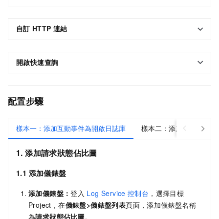
自訂
HTTP
連結
開啟快速查詢
配置步驟
樣本一：添加互動事件為開啟日誌庫
樣本二：添加互動事件為
1. 添加請求狀態佔比圖
1.1 添加儀錶盤
添加儀錶盤：
登入
Log Service
控制台
，選擇目標
Project，在
儀錶盤>儀錶盤列表
頁面，添加儀錶盤名稱
為
請求狀態佔比圖
。