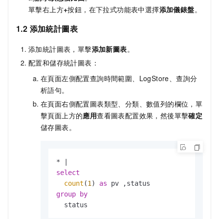
單擊右上方
+
按鈕，在下拉式功能表中選擇
添加儀錶盤
。
1.2 添加統計圖表
添加統計圖表，單擊
添加新圖表
。
配置和儲存統計圖表：
在頁面左側配置查詢時間範圍、LogStore、查詢分
析語句。
在頁面右側配置圖表類型、分類、數值列的欄位，單
擊頁面上方的
應用
查看圖表配置效果，然後單擊
確定
儲存圖表。
*
|
select
count
(
1
) 
as
group
by
  status