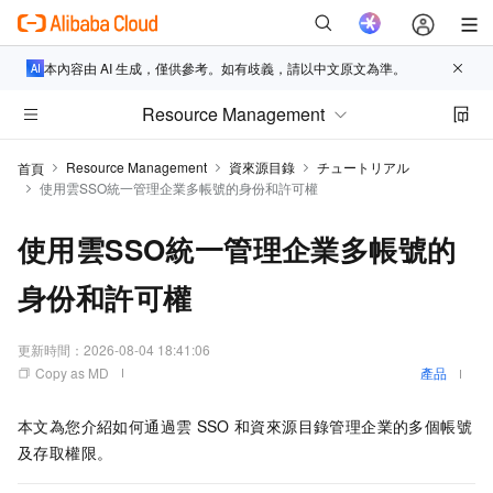
本內容由 AI 生成，僅供參考。如有歧義，請以中文原文為準。
Resource Management
Resource Management
資來源目錄
チュートリアル
首頁
使用雲SSO統一管理企業多帳號的身份和許可權
使用雲SSO統一管理企業多帳號的
身份和許可權
更新時間：
2026-08-04 18:41:06
Copy as MD
產品
本文為您介紹如何通過雲
SSO
和資來源目錄管理企業的多個帳號
及存取權限。