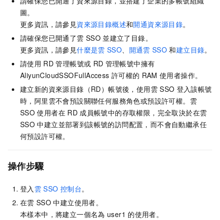
請確保您已開通了資來源目錄，並搭建了企業的多帳號組織
圖。
更多資訊，請參見
資來源目錄概述
和
開通資來源目錄
。
請確保您已開通了雲
SSO
並建立了目錄。
更多資訊，請參見
什麼是雲
SSO
、
開通雲
SSO
和
建立目錄
。
請使用
RD
管理帳號或
RD
管理帳號中擁有
AliyunCloudSSOFullAccess
許可權的
RAM
使用者操作。
建立新的資來源目錄（RD）帳號後，使用雲
SSO
登入該帳號
時，阿里雲不會預設關聯任何服務角色或預設許可權。雲
SSO
使用者在
RD
成員帳號中的存取權限，完全取決於在雲
SSO
中建立並部署到該帳號的訪問配置，而不會自動繼承任
何預設許可權。
操作步驟
登入
雲
SSO
控制台
。
在雲
SSO
中建立使用者。
本樣本中，將建立一個名為
user1
的使用者。