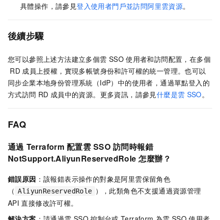
具體操作，請參見
登入使用者門戶並訪問阿里雲資源
。
後續步驟
您可以參照上述方法建立多個雲
SSO
使用者和訪問配置，在多個
RD
成員上授權，實現多帳號身份和許可權的統一管理。也可以
同步企業本地身份管理系統（IdP）中的使用者，通過單點登入的
方式訪問
RD
成員中的資源。更多資訊，請參見
什麼是雲
SSO
。
FAQ
通過
Terraform
配置雲
SSO
訪問時報錯
NotSupport.AliyunReservedRole
怎麼辦？
錯誤原因
：該報錯表示操作的對象是阿里雲保留角色
（
），此類角色不支援通過資源管理
AliyunReservedRole
API
直接修改許可權。
解決方案
：請通過雲
SSO
控制台或
Terraform
為雲
SSO
使用者