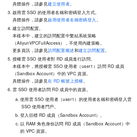
具體操作，請參見
建立使用者
。
啟用雲
SSO
的使用者名稱和密碼登入方式。
具體操作，請參見
啟用使用者名稱密碼登入
。
建立訪問配置。
本樣本中，建立的訪問配置中繫結系統策略
（AliyunVPCFullAccess），不使用內建策略。
更多資訊，請參見
訪問配置概述
和
建立訪問配置
。
授權雲
SSO
使用者對
RD
成員進行訪問。
本樣本中，將授權雲
SSO
使用者（user1）訪問
RD
成員
（Sandbox Account）中的
VPC
資源。
具體操作，請參見
在
RD
帳號上授權
。
雲
SSO
使用者訪問
RD
成員中的資源。
使用雲
SSO
使用者（user1）的使用者名稱和密碼登入雲
SSO
使用者門戶。
登入目標
RD
成員（Sandbox Account）。
以
RAM
角色身份訪問
RD
成員（Sandbox Account）中
的
VPC
資源。