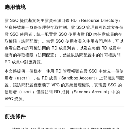
應用情境
雲
SSO
提供基於阿里雲資來源目錄
RD（Resource Directory）
的多帳號統一身份管理與存取控制。雲
SSO
管理員可以建立多個
雲
SSO
使用者，統一配置雲
SSO
使用者對
RD
內任意成員的存
取權限（訪問配置）。當雲
SSO
使用者登入使用者門戶時，可以
查看自己有許可權訪問的
RD
成員列表，以及在每個
RD
成員中
擁有的存取權限（訪問配置），然後以訪問配置中的許可權訪問
RD
成員中對應資源。
本文將提供一個樣本，使用
RD
管理帳號在雲
SSO
中建立一個使
用者（user1），在
RD
成員（Sandbox Account）上部署訪問配
置，該訪問配置僅定義了
VPC
的系統管理權限，實現雲
SSO
的
使用者（user1）僅能訪問
RD
成員（Sandbox Account）中的
VPC
資源。
前提條件