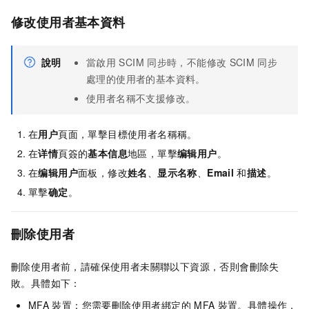
修改使用者基本資料
說明
當啟用
SCIM
同步時，不能修改
SCIM
同步
處理的使用者的基本資料。
使用者名稱不支援修改。
在
用户
頁面，單擊目標使用者名稱稱。
在
详情
頁簽的
基本信息
地區，單擊
编辑用户
。
在
编辑用户
面板，修改
姓名
、
显示名称
、
Email
和
描述
。
單擊
确定
。
刪除使用者
刪除使用者前，請確保使用者未關聯以下資源，否則會刪除失
敗。具體如下：
MFA
裝置：您需要刪除使用者綁定的
MFA
裝置。具體操作，