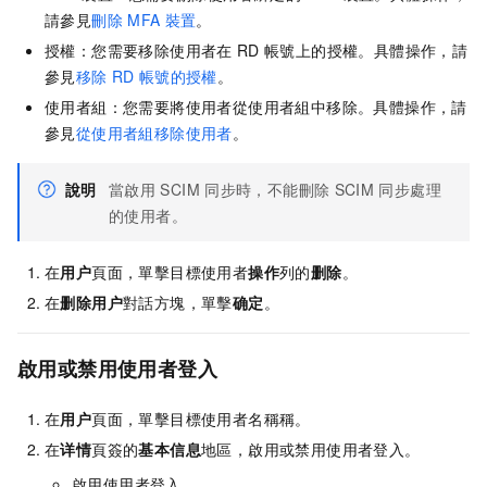
請參見
刪除
MFA
裝置
。
授權：您需要移除使用者在
RD
帳號上的授權。具體操作，請
參見
移除
RD
帳號的授權
。
使用者組：您需要將使用者從使用者組中移除。具體操作，請
參見
從使用者組移除使用者
。
說明
當啟用
SCIM
同步時，不能刪除
SCIM
同步處理
的使用者。
在
用户
頁面，單擊目標使用者
操作
列的
删除
。
在
删除用户
對話方塊，單擊
确定
。
啟用或禁用使用者登入
在
用户
頁面，單擊目標使用者名稱稱。
在
详情
頁簽的
基本信息
地區，啟用或禁用使用者登入。
啟用使用者登入