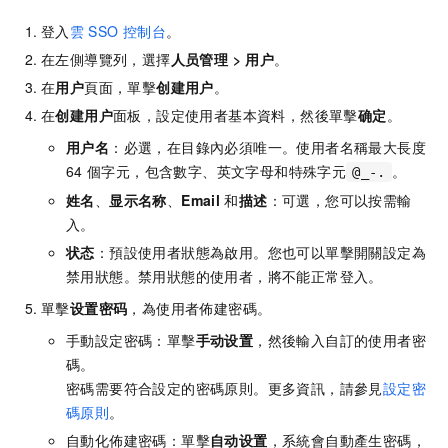
登入
雲
SSO
控制台
。
在左側導覽列，選擇
人员管理
>
用户
。
在
用户
頁面，單擊
创建用户
。
在
创建用户
面板，設定使用者基本資料，然後單擊
确定
。
用户名
：必選，在目錄內必須唯一。使用者名稱最大長度
64
個字元，包含數字、英文字母和特殊字元
。
@_-.
姓名
、
显示名称
、
Email
和
描述
：可選，您可以按需輸
入。
状态
：預設使用者狀態為啟用。您也可以單擊開關設定為
禁用狀態。禁用狀態的使用者，將不能正常登入。
單擊
设置密码
，為使用者佈建密碼。
手動設定密碼：單擊
手动设置
，然後輸入自訂的使用者密
碼。
密碼需要符合設定的密碼原則。更多資訊，請參見
設定密
碼原則
。
自動化佈建密碼：單擊
自动设置
，系統會自動產生密碼，