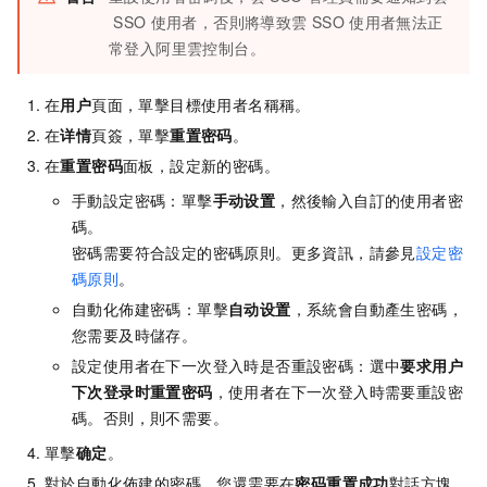
SSO
使用者，否則將導致雲
SSO
使用者無法正
常登入阿里雲控制台。
在
用户
頁面，單擊目標使用者名稱稱。
在
详情
頁簽，單擊
重置密码
。
在
重置密码
面板，設定新的密碼。
手動設定密碼：單擊
手动设置
，然後輸入自訂的使用者密
碼。
密碼需要符合設定的密碼原則。更多資訊，請參見
設定密
碼原則
。
自動化佈建密碼：單擊
自动设置
，系統會自動產生密碼，
您需要及時儲存。
設定使用者在下一次登入時是否重設密碼：選中
要求用户
下次登录时重置密码
，使用者在下一次登入時需要重設密
碼。否則，則不需要。
單擊
确定
。
對於自動化佈建的密碼，您還需要在
密码重置成功
對話方塊，