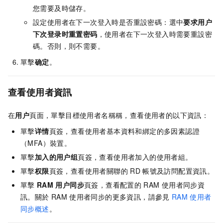
您需要及時儲存。
設定使用者在下一次登入時是否重設密碼：選中
要求用户
下次登录时重置密码
，使用者在下一次登入時需要重設密
碼。否則，則不需要。
單擊
确定
。
查看使用者資訊
在
用户
頁面，單擊目標使用者名稱稱，查看使用者的以下資訊：
單擊
详情
頁簽，查看使用者基本資料和綁定的多因素認證
（MFA）裝置。
單擊
加入的用户组
頁簽，查看使用者加入的使用者組。
單擊
权限
頁簽，查看使用者關聯的
RD
帳號及訪問配置資訊。
單擊
RAM
用户同步
頁簽，查看配置的
RAM
使用者同步資
訊。關於
RAM
使用者同步的更多資訊，請參見
RAM
使用者
同步概述
。