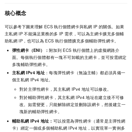
核心概念
可以參考下圖來理解
ECS
執行個體網卡與私網
IP
的關係。如果
主私網
IP
不能滿足業務的多
IP
需求，可以為主網卡擴充多個輔
助私網
IP，也可以為
ECS
執行個體擴充多個輔助彈性網卡。
彈性網卡（ENI）：
附加到
ECS
執行個體上的虛擬網路介
面。每個執行個體都有一塊不可卸載的主網卡，並可按需綁定
多塊輔助彈性網卡。
主私網
IPv4
地址
：每塊彈性網卡（無論主輔）都必須具備一
個主私網
IPv4
地址。
對於主彈性網卡，其主私網
IPv4
地址可以修改。
對於輔助彈性網卡，其主私網
IPv4
地址在建立後不可修
改。如需變更，只能解除綁定並刪除該網卡，然後建立一
塊新的輔助彈性網卡。
輔助私網
IPv4
地址：
可以按需為彈性網卡（通常是主彈性網
卡）綁定一個或多個輔助私網
IPv4
地址，以實現單一實例多