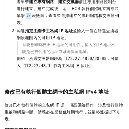
者單擊
建立專有網路
、
建立交換器
前往專用網路控制台
進行建立。建立完成後，返回
ECS
執行個體建立嚮導並
單擊
表徵圖，查看並選擇建立的專用網路和交換器列
表。
勾選
指定主網卡主私網
IP
地址
並輸入一個在所選交換器
網段範圍內的可用
IP
地址。
系統會即時校正
IP
地址的可用性，輸入的
IP
地址不
能是已被佔用的地址或系統保留地址。
例如，所選交換器網段為
時，可輸
172.27.48.0/20
入
作為主私網 IP 位址。
172.27.48.1
修改已有執行個體主網卡的主私網
IPv4
地址
修改已有執行個體的主私網
IP
是一項高風險操作，涉及執行個體
重啟和網路中斷。請務必在業務低峰期執行，並嚴格遵循以下步
驟。