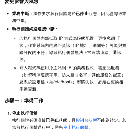
變更影響與風險
業務中斷
：操作要求執行個體處於
已停止
狀態，因此會導致業
務中斷。
執行個體網路連接中斷
：
若執行個體內部擷取
IP
方式為靜態配置，更換私網
IP
後，作業系統內的網路資訊（IP
地址、網關等）可能與實
際分配的不符，導致執行個體無法正常遠端連線、通訊
等。
寫入程式碼使用原主私網
IP
的業務程式、雲產品服務
（如資料庫連接字串、防火牆白名單、其他服務的配置）
及系統設定檔（如/etc/hosts）都將失效，必須在更換後
手動更新。
步驟一：準備工作
停止執行個體
執行個體必須處於
已停止
狀態，且
控制台狀態
不能為鎖定。若
當前執行個體運行中，需先
停止執行個體
。