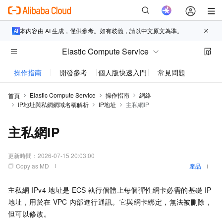
本內容由 AI 生成，僅供參考。如有歧義，請以中文原文為準。
Elastic Compute Service
操作指南
開發參考
個人版快速入門
常見問題
動態與
Elastic Compute Service
操作指南
網絡
首頁
IP地址與私網網域名稱解析
IP地址
主私網IP
主私網IP
更新時間：
2026-07-15 20:03:00
Copy as MD
產品
主私網
IPv4
地址是
ECS
執行個體上每個彈性網卡必需的基礎
IP
地址，用於在
VPC
內部進行通訊。它與網卡綁定，無法被刪除，
但可以修改。