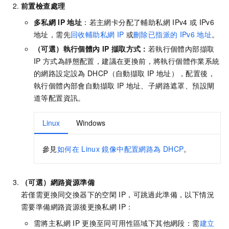
前置檢查處理
多私網
IP
地址
：若主網卡分配了輔助私網
IPv4
或
IPv6
地址，需先
回收輔助私網
IP
或
刪除已指派的
IPv6
地址
。
（可選）執行個體內
IP
擷取方式：
若執行個體內部擷取
IP
方式為靜態配置，建議在更換前，將執行個體作業系統
的網路設定設為
DHCP（自動擷取
IP
地址），配置後，
執行個體內部會自動擷取
IP
地址、子網路遮罩、預設閘
道等配置資訊。
Linux
Windows
參見
如何在
Linux
鏡像中配置網路為
DHCP
。
（可選）網路資源準備
若僅需更換同交換器下的空閑
IP，可跳過此準備，以下情況
需要準備網路資源後更換私網
IP：
需將主私網
IP
更換至同可用性區域下其他網段：需
建立