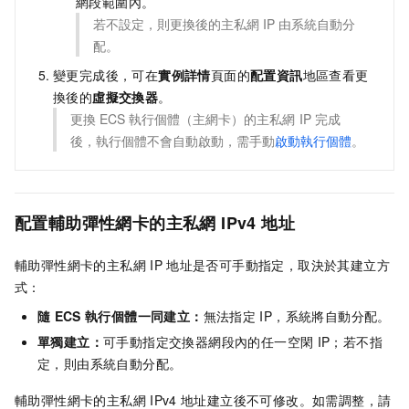
網段範圍內。
若不設定，則更換後的主私網
IP
由系統自動分
配。
變更完成後，可在
實例詳情
頁面的
配置資訊
地區查看更
換後的
虛擬交換器
。
更換
ECS
執行個體（主網卡）的主私網
IP
完成
後，執行個體不會自動啟動，需手動
啟動執行個體
。
配置輔助彈性網卡的主私網
IPv4
地址
輔助彈性網卡的主私網
IP
地址是否可手動指定，取決於其建立方
式：
隨
ECS
執行個體一同建立：
無法指定
IP，系統將自動分配。
單獨建立：
可手動指定交換器網段內的任一空閑
IP；若不指
定，則由系統自動分配。
輔助彈性網卡的主私網
IPv4
地址建立後不可修改。如需調整，請