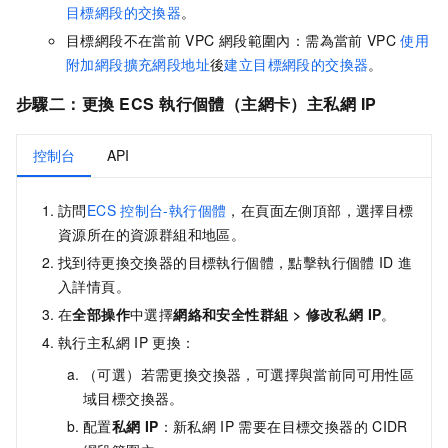
目標網段的交換器
。
目標網段不在當前
VPC
網段範圍內：需為當前
VPC
使用
附加網段擴充網段地址
後
建立目標網段的交換器
。
步驟二：更換
ECS
執行個體（主網卡）主私網
IP
控制台
API
訪問
ECS
控制台-執行個體
，在頁面左側頂部，選擇目標
資源所在的資源群組和地區。
找到待更換交換器的目標執行個體，點擊執行個體
ID
進
入詳情頁。
在
全部操作
中選擇
網絡和安全性群組
>
修改私網 IP
。
執行主私網
IP
更換：
（可選）若需更換交換器，可選擇與當前同可用性區
域目標交換器。
配置
私網
IP
：新私網
IP
需要在目標交換器的
CIDR