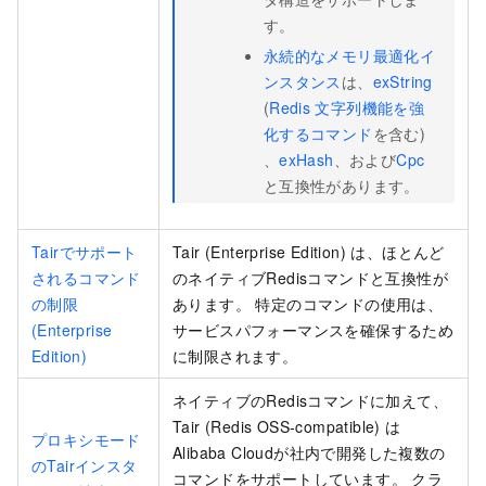
す。
永続的なメモリ最適化イ
ンスタンス
は、
exString
(
Redis
文字列機能を強
化するコマンド
を含む)
、
exHash
、および
Cpc
と互換性があります。
Tairでサポート
Tair (Enterprise Edition)
は、ほとんど
されるコマンド
のネイティブ
Redis
コマンドと互換性が
の制限
あります。 特定のコマンドの使用は、
(Enterprise
サービスパフォーマンスを確保するため
Edition)
に制限されます。
ネイティブの
Redis
コマンドに加えて、
Tair (Redis OSS-compatible)
は
プロキシモード
Alibaba Cloudが社内で開発した複数の
のTairインスタ
コマンドをサポートしています。 クラ