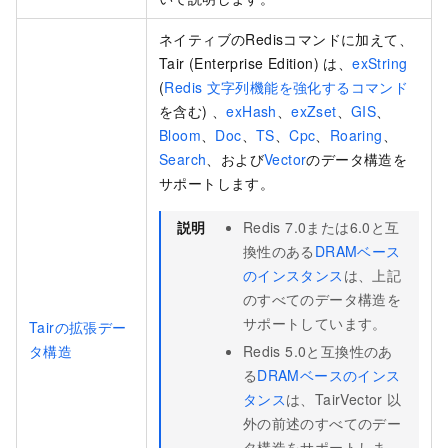
ネイティブのRedisコマンドに加えて、
Tair (Enterprise Edition)
は、
exString
(
Redis
文字列機能を強化するコマンド
を含む) 、
exHash
、
exZset
、
GIS
、
Bloom
、
Doc
、
TS
、
Cpc
、
Roaring
、
Search
、および
Vector
のデータ構造を
サポートします。
説明
Redis 7.0または6.0と互
換性のある
DRAMベース
のインスタンス
は、上記
のすべてのデータ構造を
サポートしています。
Tairの拡張デー
タ構造
Redis 5.0と互換性のあ
る
DRAMベースのインス
タンス
は、TairVector
以
外の前述のすべてのデー
タ構造をサポートしま