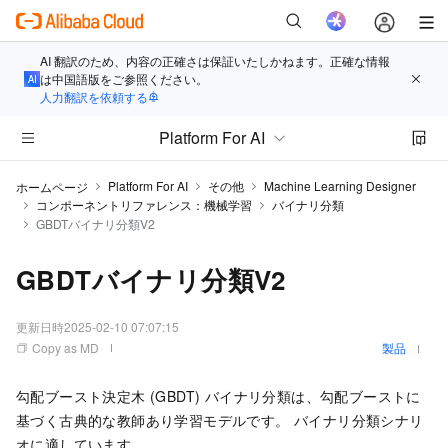
AI 翻訳のため、内容の正確さは保証いたしかねます。正確な情報
は中国語版をご参照ください。
人力翻訳を依頼する
Platform For AI
Platform For AI
その他
Machine Learning Designer
ホームページ
コンポーネントリファレンス：機械学習
バイナリ分類
GBDTバイナリ分類V2
GBDTバイナリ分類V2
更新日時
2025-02-10 07:07:15
Copy as MD
製品
勾配ブースト決定木 (GBDT) バイナリ分類は、勾配ブーストに
基づく古典的な教師あり学習モデルです。 バイナリ分類シナリ
オに適しています。