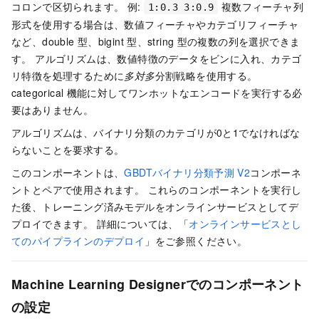
コロンで区切られます。 例:
複数フィーチャ列
1:0.3 3:0.9
形式を使用する場合は、数値フィーチャやカテゴリフィーチャ
など、double
型、bigint
型、string
型の複数の列を選択できま
す。 アルゴリズムは、数値特徴のデータをビンに入れ、カテゴ
リ特徴を処理するために
多対多
分割戦略を使用する。
categorical
機能に対してワンホットなエンコードを実行する必
要はありません。
アルゴリズムは、バイナリ分類のカテゴリが0と1でなければな
らないことを要求する。
このコンポーネントは、
GBDTバイナリ分類予測
V2
コンポーネ
ントとペアで使用されます。 これらのコンポーネントを実行し
た後、トレーニング済みモデルをオンラインサービスとしてデ
プロイできます。 詳細については、「
オンラインサービスとし
てのパイプラインのデプロイ
」をご参照ください。
Machine Learning Designerでのコンポーネント
の設定