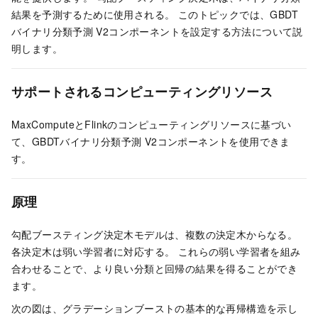
結果を予測するために使用される。 このトピックでは、GBDT
バイナリ分類予測
V2コンポーネントを設定する方法について説
明します。
サポートされるコンピューティングリソース
MaxComputeとFlinkのコンピューティングリソースに基づい
て、GBDTバイナリ分類予測
V2コンポーネントを使用できま
す。
原理
勾配ブースティング決定木モデルは、複数の決定木からなる。
各決定木は弱い学習者に対応する。 これらの弱い学習者を組み
合わせることで、より良い分類と回帰の結果を得ることができ
ます。
次の図は、グラデーションブーストの基本的な再帰構造を示し