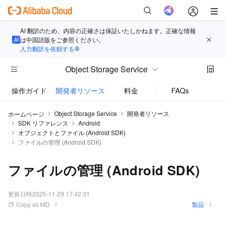
AI 翻訳のため、内容の正確さは保証いたしかねます。正確な情報
は中国語版をご参照ください。
人力翻訳を依頼する
Object Storage Service
操作ガイド
開発者リソース
料金
FAQs
お知
Object Storage Service
開発者リソース
ホームページ
SDK リファレンス
Android
オブジェクトとファイル (Android SDK)
ファイルの管理 (Android SDK)
ファイルの管理 (Android SDK)
更新日時
2025-11-29 17:42:31
Copy as MD
製品