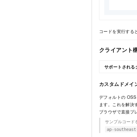
         
         
コードを実行する
         
         
          
クライアント
        }
サポートされる
//       
//       
//       
カスタムドメイ
//       
         
デフォルトの OS
        }

ます。これを解決
    }

ブラウザで直接プ
}
サンプルコード
ap-southeast