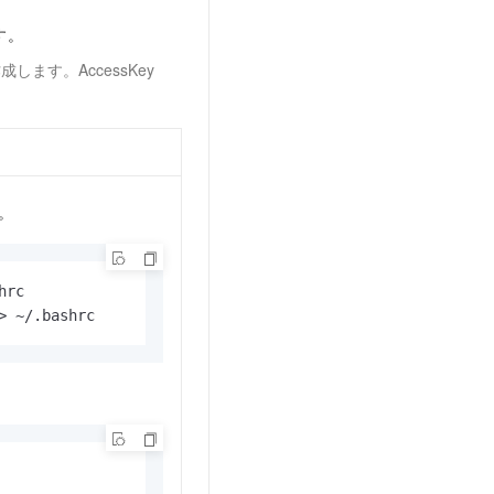
す。
します。AccessKey
。
> ~/.bashrc