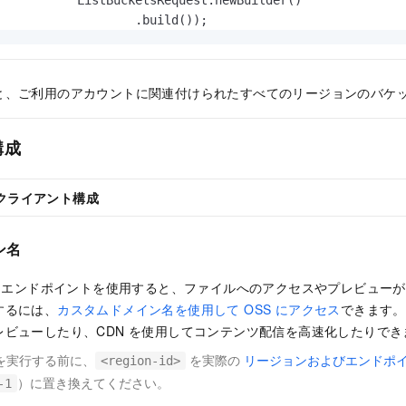
           ListBucketsRequest.newBuilder()

                   .build());

for
 (ListBucketsResult result : paginator) {

for
 (BucketSummary info : result.buckets()) {

と、ご利用のアカウントに関連付けられたすべてのリージョンのバケ
           System.out.printf(
"bucket: name:%s, region:%s
       }

  }

構成
 
catch
クライアント構成
     ServiceException se = ServiceException.asCause(e);
     if (se != null) {
         System.out.printf("ServiceException: requestId:
ン名
     }
   System.out.printf(
"error:\n%s"
, e);

S エンドポイントを使用すると、ファイルへのアクセスやプレビュー
するには、
カスタムドメイン名を使用して OSS にアクセス
できます。
レビューしたり、CDN を使用してコンテンツ配信を高速化したりでき
を実行する前に、
を実際の
リージョンおよびエンドポ
<region-id>
）に置き換えてください。
-1