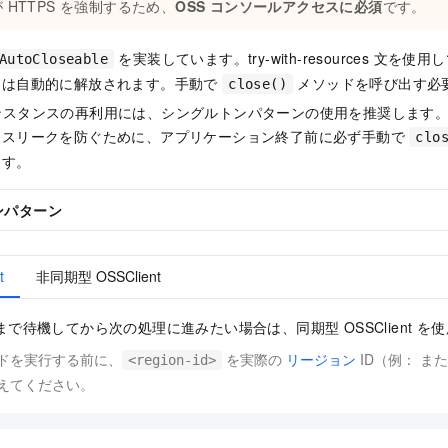
 HTTPS を強制するため、
OSS コンソールアクセスに必須
です。
を実装しています。try-with-resources 文
AutoCloseable
スは自動的に解放されます。手動で
メソッドを呼び出す必
close()
nt インスタンスの再利用には、シングルトンパターンの使用を推奨しま
ースリークを防ぐために、アプリケーション終了前に必ず手動で
clo
ます。
ンパターン
t
非同期型 OSSClient
で待機してから次の処理に進みたい場合は、同期型 OSSClient を
ドを実行する前に、
を実際の
リージョン
ID（例： ま
<region-id>
えてください。