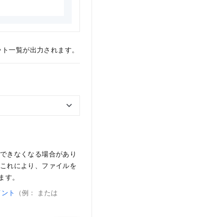
ット一覧が出力されます。
, storageClass:%s\n"
, info.name(), info.region(), info.st
%s, errorCode:%s\n", se.requestId(), se.errorCode());
ができなくなる場合があり
これにより、ファイルを
ます。
イント
（例： または