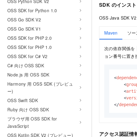
OSS Python SDK V2
SDK のインス
OSS SDK for Python 1.0
OSS Java S
OSS Go SDK V2
OSS Go SDK V1
Maven
ソー
OSS SDK for PHP 2.0
OSS SDK for PHP 1.0
次の依存関係を
ョン番号に置き
OSS SDK for C# V2
C# 向け OSS SDK
Node.js 用 OSS SDK
<
dependen
Harmony 用 OSS SDK (プレビュ
<
grou
ー)
<
arti
<
vers
OSS Swift SDK
</
depende
Ruby 向け OSS SDK
ブラウザ用 OSS SDK for
JavaScript
アクセス認証情
OSS Kotlin SDK V2 (プレビュー)