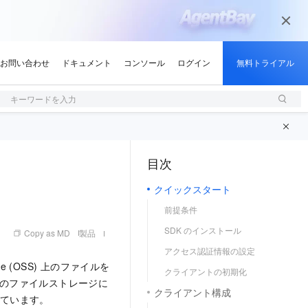
キーワードを入力
目次
（1, M）
クイックスタート
前提条件
SDK のインストール
Copy as MD
製品
アクセス認証情報の設定
rvice (OSS) 上のファイルを
クライアントの初期化
スのファイルストレージに
クライアント構成
れています。