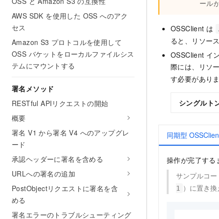
OSS と Amazon S3 の互換性
ールが
AWS SDK を使用した OSS へのアク
セス
OSSClient は
ると、リソー
Amazon S3 プロトコルを使用して
OSS バケットをローカルファイルシス
OSSClie
テムにマウントする
際には、リソ
す必要があり
署名メソッド
シングルト
RESTful APIリクエストの開始
概要
署名 V1 から署名 V4 へのアップグレ
同期型 OSSClien
ード
承認ヘッダーに署名を含める
操作が完了するま
URLへの署名の追加
サンプルコー
）に置き換
PostObjectリクエストに署名を含
1
める
署名エラーのトラブルシューティング