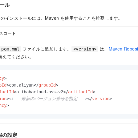
トール
DK V2 のインストールには、Maven を使用することを推奨します。
スコード
ファイルに追加します。
は、
Maven Reposi
pom.xml
<version>
換えてください。
cy
>
pId
>
com.aliyun
</
groupId
>
factId
>
alibabacloud-oss-v2
</
artifactId
>
ion
>
<!-- 最新のバージョン番号を指定 -->
</
version
>
ncy
>
報の設定