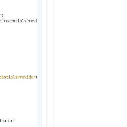
dentialsProvider
();

nator(
