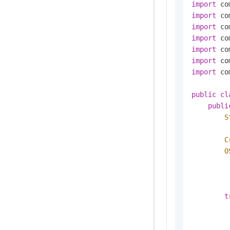
import
import
import
import
import
import
import
 co
public
cl
publi
S
C
O
         
         
t