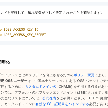
マンドを実行して、環境変数が正しく設定されたことを確認します。
o
$OSS_ACCESS_KEY_ID
o
$OSS_ACCESS_KEY_SECRET
初期化
プライアンスとセキュリティを向上させるための
ポリシー変更
により
新規 OSS ユーザー
は、中国本土リージョンにある OSS バケットでデー
実行するために、
カスタムドメイン名
(CNAME) を使用する必要が
ョンでは、デフォルトのパブリックエンドポイントは制限されます。
の完全なリストについては、
公式発表
をご参照ください。HTTPS 経
合、カスタムドメインに
有効な SSL 証明書をバインドする
必要があり