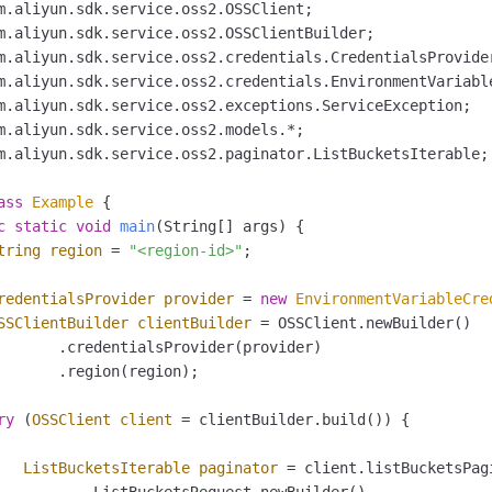
m.aliyun.sdk.service.oss2.paginator.ListBucketsIterable;

ass
Example
 {

c
static
void
main
(String[] args)
 {

tring
region
=
"<region-id>"
;

redentialsProvider
provider
=
new
EnvironmentVariableCre
SSClientBuilder
clientBuilder
=
 OSSClient.newBuilder()

       .credentialsProvider(provider)

       .region(region);

ry
 (
OSSClient
client
=
 clientBuilder.build()) {

ListBucketsIterable
paginator
=
 client.listBucketsPagi