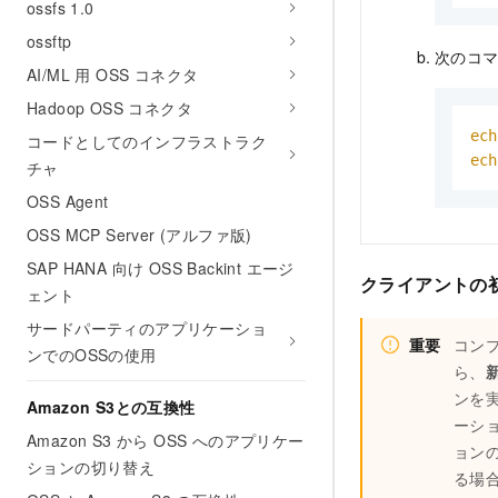
ossfs 1.0
ossftp
次のコ
AI/ML 用 OSS コネクタ
Hadoop OSS コネクタ
ech
コードとしてのインフラストラク
ech
チャ
OSS Agent
OSS MCP Server (アルファ版)
SAP HANA 向け OSS Backint エージ
クライアントの
ェント
サードパーティのアプリケーショ
重要
コン
ンでのOSSの使用
ら、
ンを
Amazon S3との互換性
ーシ
Amazon S3 から OSS へのアプリケー
ョン
ションの切り替え
る場