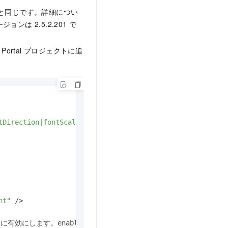
法と同じです。詳細につい
ンは 2.5.2.201 で
rtal プロジェクトに追
tDirection|fontScale"
nt"
 />
効にします。enabled を 
false
 に設定します。-->
