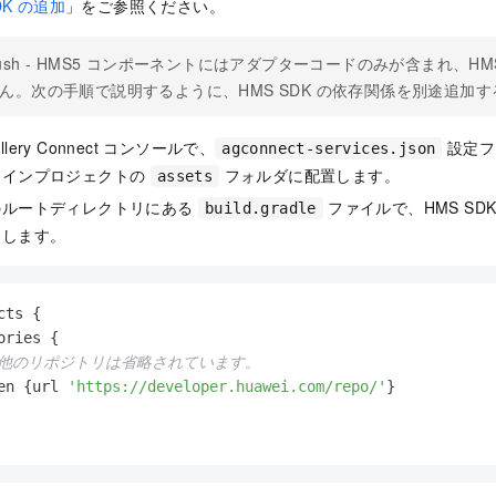
SDK の追加
」をご参照ください。
ush - HMS5 コンポーネントにはアダプターコードのみが含まれ、HM
ん。次の手順で説明するように、HMS SDK の依存関係を別途追加
allery Connect コンソールで、
設定フ
agconnect-services.json
メインプロジェクトの
フォルダに配置します。
assets
のルートディレクトリにある
ファイルで、HMS SDK
build.gradle
定します。
ts {

ories {

 他のリポジトリは省略されています。
en {url 
'https://developer.huawei.com/repo/'
}
