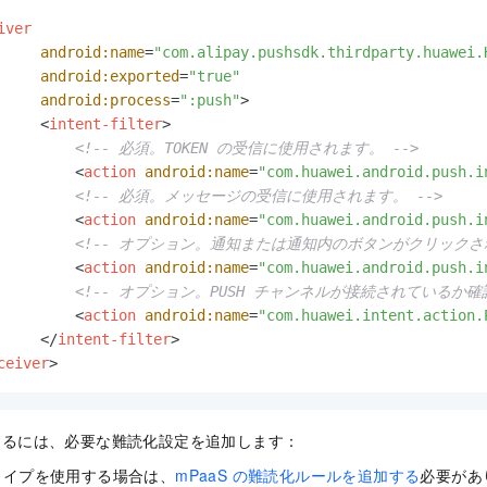
iver
android:name
=
"com.alipay.pushsdk.thirdparty.huawei.
android:exported
=
"true"
android:process
=
":push"
>
<
intent-filter
>
<!-- 必須。TOKEN の受信に使用されます。 -->
<
action
android:name
=
"com.huawei.android.push.i
<!-- 必須。メッセージの受信に使用されます。 -->
<
action
android:name
=
"com.huawei.android.push.i
<!-- オプション。通知または通知内のボタンがクリックされ
<
action
android:name
=
"com.huawei.android.push.i
<!-- オプション。PUSH チャンネルが接続されているか
<
action
android:name
=
"com.huawei.intent.action.
</
intent-filter
>
ceiver
>
するには、必要な難読化設定を追加します：
続タイプを使用する場合は、
mPaaS の難読化ルールを追加する
必要があ