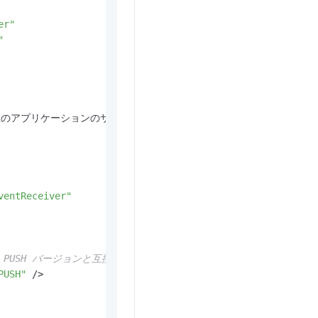
er"
"
上のアプリケーションのサービス詳細にある実際のアプリ 
ID
 に置き換
ventReceiver"
PUSH バージョンと互換性があります。 -->
PUSH"
 />