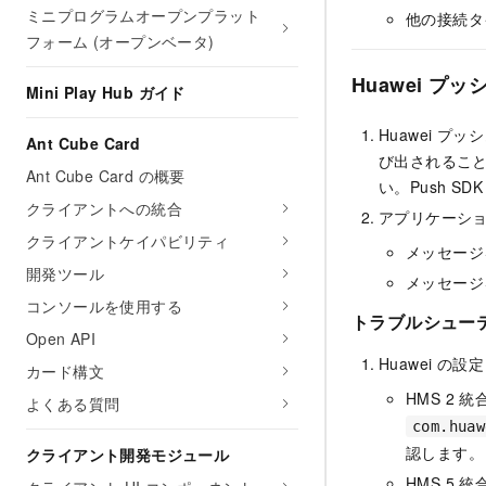
ミニプログラムオープンプラット
他の接続タ
フォーム (オープンベータ)
Huawei プ
Mini Play Hub ガイド
Huawei 
Ant Cube Card
び出されるこ
Ant Cube Card の概要
い。Push S
クライアントへの統合
アプリケーシ
クライアントケイパビリティ
メッセージ
開発ツール
メッセージ
コンソールを使用する
トラブルシュー
Open API
Huawei 
カード構文
HMS 2
よくある質問
com.huaw
認します。
クライアント開発モジュール
HMS 5 