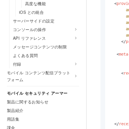
高度な機能
<
provi
a
iOS との統合
a
サーバーサイドの設定
a
a
コンソールの操作
a
API リファレンス
</
p
メッセージコンテンツの制限
        
<
meta
よくある質問
付録
モバイル コンテンツ配信プラット
<
re
フォーム
        
モバイル セキュリティ アーマー
製品に関するお知らせ
製品紹介
用語集
</
rece
課金