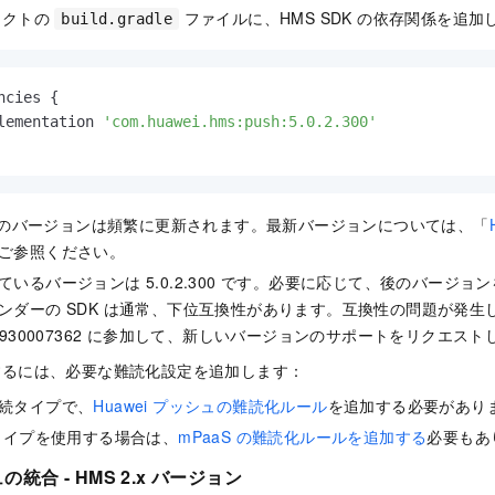
ェクトの
ファイルに、HMS SDK の依存関係を追加
build.gradle
ncies {

lementation 
'com.huawei.hms:push:5.0.2.300'
DK のバージョンは頻繁に更新されます。最新バージョンについては、「
ご参照ください。
ているバージョンは 5.0.2.300 です。必要に応じて、後のバージ
ンダーの SDK は通常、下位互換性があります。互換性の問題が発生した場
45930007362 に参加して、新しいバージョンのサポートをリクエス
するには、必要な難読化設定を追加します：
続タイプで、
Huawei プッシュの難読化ルール
を追加する必要があり
続タイプを使用する場合は、
mPaaS の難読化ルールを追加する
必要もあ
ュの統合 - HMS 2.x バージョン