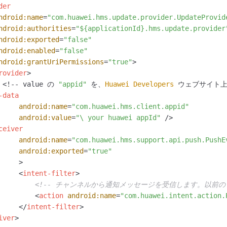
der
ndroid:name
=
"com.huawei.hms.update.provider.UpdateProvid
ndroid:authorities
=
"${applicationId}.hms.update.provider
ndroid:exported
=
"false"
ndroid:enabled
=
"false"
ndroid:grantUriPermissions
=
"true"
>
rovider
>
 <!-- value の 
"appid"
 を、
Huawei
Developers
 ウェブサイト
-data
android:name
=
"com.huawei.hms.client.appid"
android:value
=
"\ your huawei appId"
 />
ceiver
android:name
=
"com.huawei.hms.support.api.push.PushE
android:exported
=
"true"
     >
<
intent-filter
>
<!-- チャンネルから通知メッセージを受信します。以前の 
<
action
android:name
=
"com.huawei.intent.action.
</
intent-filter
>
iver
>