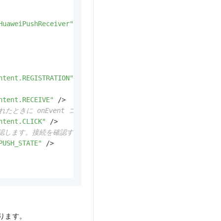
HuaweiPushReceiver"
ntent.REGISTRATION"
 />
ntent.RECEIVE"
 />
たときに onEvent コールバックをトリガーします。 -->
ntent.CLICK"
 />
確認します。接続を確認する必要がない場合は不要です。 -->
PUSH_STATE"
 />
ります。