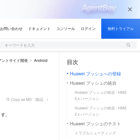
キーワードを入力
アントサイド開発
Android
目次
（0, M）
Huawei プッシュへの登録
Huawei プッシュの統合
Huawei プッシュの統合 - HMS
5.x バージョン
Copy as MD
製品
Huawei プッシュの統合 - HMS
ます。
2.x バージョン
Huawei プッシュのテスト
トラブルシューティング