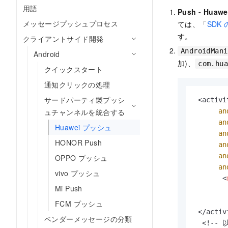
用語
Push - Huawe
メッセージプッシュプロセス
ては、「
SDK
す。
クライアントサイド開発
AndroidMani
Android
加)、
com.hu
クイックスタート
通知クリックの処理
サードパーティ製プッシ
 <activit
an
ュチャンネルを統合する
an
Huawei プッシュ
an
HONOR Push
an
an
OPPO プッシュ
an
vivo プッシュ
<
Mi Push
FCM プッシュ
 </activi
ベンダーメッセージの分類
  <!--