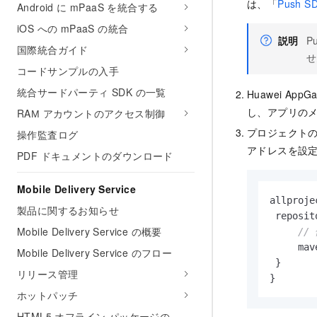
は、「
Push 
Android に mPaaS を統合する
iOS への mPaaS の統合
説明
P
国際統合ガイド
せ
コードサンプルの入手
統合サードパーティ SDK の一覧
Huawei AppG
し、アプリの
RAМ アカウントのアクセス制御
プロジェクト
操作監査ログ
アドレスを設
PDF ドキュメントのダウンロード
Mobile Delivery Service
allprojec
製品に関するお知らせ
 reposit
Mobile Delivery Service の概要
//
     mav
Mobile Delivery Service のフロー
 }

リリース管理
}
ホットパッチ
HTML5 オフライン パッケージの