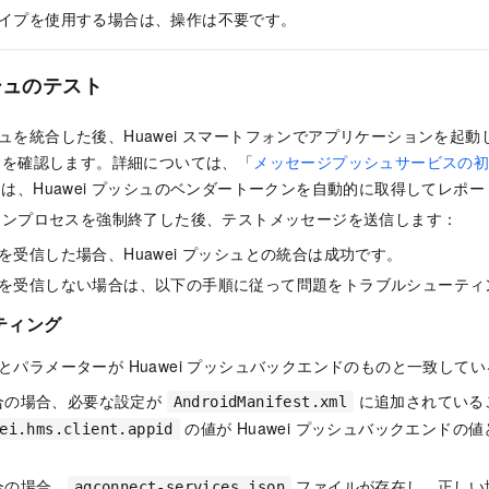
イプを使用する場合は、操作は不要です。
ッシュのテスト
プッシュを統合した後、Huawei スマートフォンでアプリケーションを起
とを確認します。詳細については、「
メッセージプッシュサービスの
DK は、Huawei プッシュのベンダートークンを自動的に取得してレポ
ョンプロセスを強制終了した後、テストメッセージを送信します：
を受信した場合、Huawei プッシュとの統合は成功です。
を受信しない場合は、以下の手順に従って問題をトラブルシューティ
ティング
の設定とパラメーターが Huawei プッシュバックエンドのものと一致し
 統合の場合、必要な設定が
に追加されている
AndroidManifest.xml
の値が Huawei プッシュバックエンドの
ei.hms.client.appid
統合の場合、
ファイルが存在し、正しい
agconnect-services.json