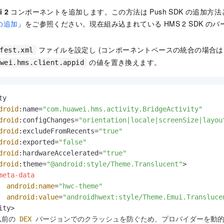
i 2
コンポーネントを追加します。この方法は Push SDK の追加方
 の追加
」をご参照ください。現在組み込まれている HMS 2 SDK のバージョ
ファイルを設定し (コンポーネントベースの統合の場合は Po
fest.xml
の値を置き換えます。
awei.hms.client.appid
y

droid
:name=
"com.huawei.hms.activity.BridgeActivity"
droid
:configChanges=
"orientation|locale|screenSize|layou
droid
:excludeFromRecents=
"true"
droid
:exported=
"false"
droid
:hardwareAccelerated=
"true"
droid
:theme=
"@android:style/Theme.Translucent"
>

meta-data
android:name
=
"hwc-theme"
android:value
=
"androidhwext:style/Theme.Emui.Transluce
ty>

 以前の 
DEX
 バージョンでのクラッシュを防ぐため、プロバイダーを動的に有