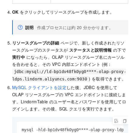
OK
をクリックしてリソースグループを作成します。
説明
作成プロセスには約 20 分かかります。
リソースグループの詳細
ページで、新しく作成されたリソ
ースグループのステータスが
ステータスと説明情報
の下で
実行中
になったら、OLAP リソースグループ名にカーソル
を合わせると、その VPC 内部エンドポイント (例：
jdbc:mysql://ld-bp1dv48fk0yg0****-olap-proxy-
) を取得できます。
ldps.lindorm.aliyuncs.com:9030
MySQL クライアントを設定
した後、JDBC を使用して
OLAP リソースグループの VPC エンドポイントに接続しま
す。LindormTable のユーザー名とパスワードを使用してロ
グインします。その後、SQL クエリを実行できます。
mysql 
-
hld
-
bp1dv48fk0yg0
*
*
*
*
-
olap
-
proxy
-
ldps.l