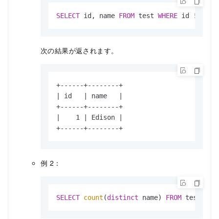
SELECT
 id, name 
FROM
 test 
WHERE
 id 
!=
0
;
次の結果が返されます。
+------+--------+

| id   | name   |

+------+--------+

|    1 | Edison |

+------+--------+
例 2：
SELECT
count
(
distinct
 name) 
FROM
 test;