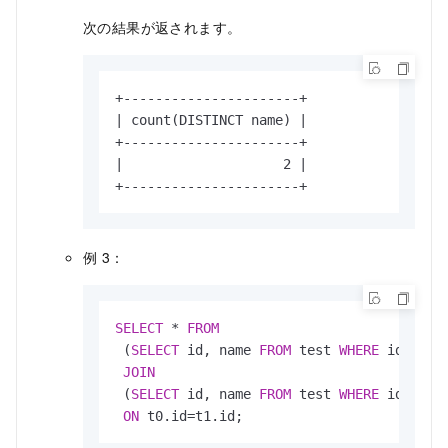
次の結果が返されます。
+----------------------+

| count(DISTINCT name) |

+----------------------+

|                    2 |

+----------------------+
例 3：
SELECT
*
FROM
 (
SELECT
 id, name 
FROM
 test 
WHERE
 id 
!=
0
JOIN
 (
SELECT
 id, name 
FROM
 test 
WHERE
 id 
!=
2
ON
 t0.id
=
t1.id;