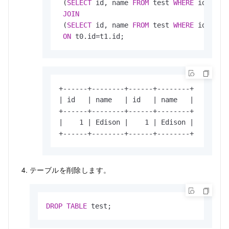
 (
SELECT
 id, name 
FROM
 test 
WHERE
 id 
!=
0
JOIN
 (
SELECT
 id, name 
FROM
 test 
WHERE
 id 
!=
2
ON
 t0.id
=
t1.id;
+------+--------+------+--------+

| id   | name   | id   | name   |

+------+--------+------+--------+

|    1 | Edison |    1 | Edison |

+------+--------+------+--------+
テーブルを削除します。
DROP
TABLE
 test;