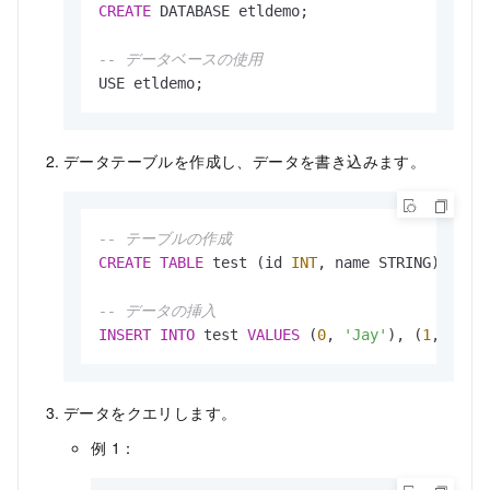
CREATE
 DATABASE etldemo;

-- データベースの使用
USE etldemo;
データテーブルを作成し、データを書き込みます。
-- テーブルの作成
CREATE
TABLE
 test (id 
INT
, name STRING);

-- データの挿入
INSERT
INTO
 test 
VALUES
 (
0
, 
'Jay'
), (
1
, 
'Edi
データをクエリします。
例 1：