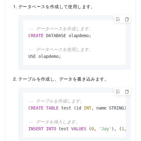
データベースを作成して使用します。
-- データベースを作成します。
CREATE
 DATABASE olapdemo;

-- データベースを使用します。
USE olapdemo;
テーブルを作成し、データを書き込みます。
-- テーブルを作成します。
CREATE
TABLE
 test (id 
INT
, name STRING) ENGI
-- データを挿入します。
INSERT
INTO
 test 
VALUES
 (
0
, 
'Jay'
), (
1
, 
'Edi