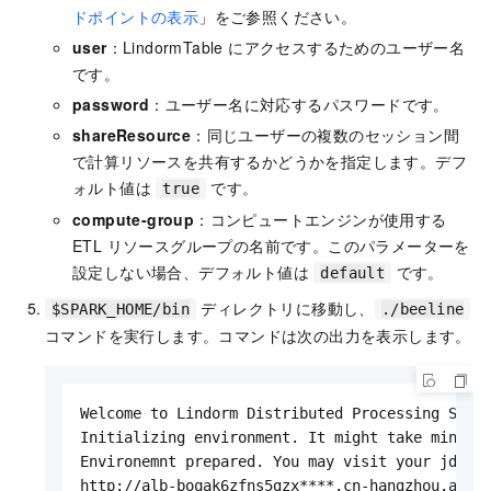
ドポイントの表示
」をご参照ください。
user
：LindormTable にアクセスするためのユーザー名
です。
password
：ユーザー名に対応するパスワードです。
shareResource
：同じユーザーの複数のセッション間
で計算リソースを共有するかどうかを指定します。デフ
ォルト値は
です。
true
compute-group
：コンピュートエンジンが使用する
ETL リソースグループの名前です。このパラメーターを
設定しない場合、デフォルト値は
です。
default
ディレクトリに移動し、
$SPARK_HOME/bin
./beeline
コマンドを実行します。コマンドは次の出力を表示します。
Welcome to Lindorm Distributed Processing Syste
Initializing environment. It might take minutes
Environemnt prepared. You may visit your jdbc c
http://alb-boqak6zfns5gzx****.cn-hangzhou.alb.a