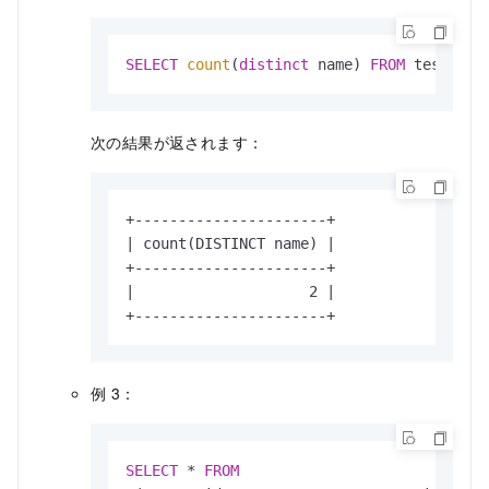
SELECT
count
(
distinct
 name) 
FROM
 test;
次の結果が返されます：
+----------------------+

| count(DISTINCT name) |

+----------------------+

|                    2 |

+----------------------+
例 3：
SELECT
*
FROM