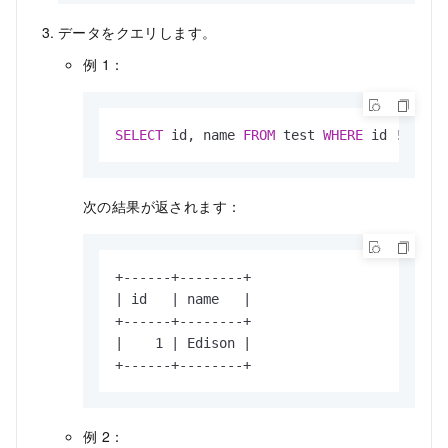
データをクエリします。
例 1：
SELECT
 id, name 
FROM
 test 
WHERE
 id 
!=
0
;
次の結果が返されます：
+------+--------+

| id   | name   |

+------+--------+

|    1 | Edison |

+------+--------+
例 2：