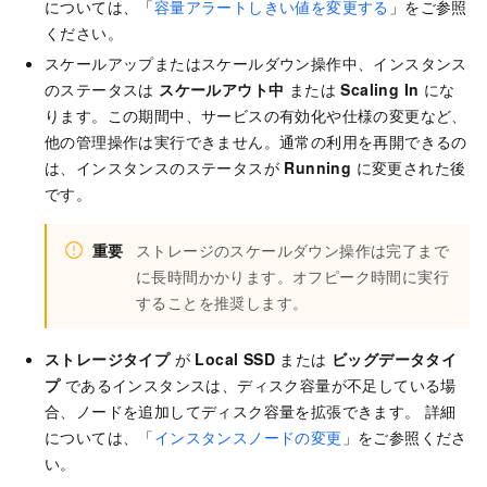
については、「
容量アラートしきい値を変更する
」をご参照
ください。
スケールアップまたはスケールダウン操作中、インスタンス
のステータスは
スケールアウト中
または
Scaling In
にな
ります。この期間中、サービスの有効化や仕様の変更など、
他の管理操作は実行できません。通常の利用を再開できるの
は、インスタンスのステータスが
Running
に変更された後
です。
重要
ストレージのスケールダウン操作は完了まで
に長時間かかります。オフピーク時間に実行
することを推奨します。
ストレージタイプ
が
Local SSD
または
ビッグデータタイ
プ
であるインスタンスは、ディスク容量が不足している場
合、ノードを追加してディスク容量を拡張できます。 詳細
については、「
インスタンスノードの変更
」をご参照くださ
い。