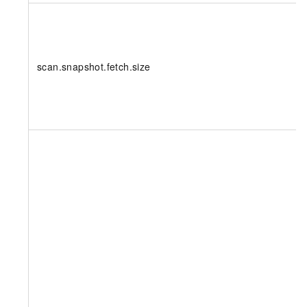
scan.snapshot.fetch.size