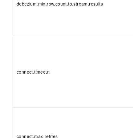
debezium.min.row.count.to.stream.results
connect.timeout
connect.max-retries