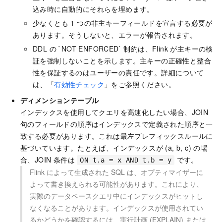
込み時に自動的にそれらを埋めます。
少なくとも 1 つの非主キーフィールドを宣言する必要が
あります。そうしないと、エラーが報告されます。
DDL の `NOT ENFORCED` 制約は、Flink が主キーの検
証を強制しないことを示します。主キーの正確性と整合
性を保証するのはユーザーの責任です。詳細について
は、「
有効性チェック
」をご参照ください。
ディメンションテーブル
インデックスを使用してクエリを高速化したい場合、JOIN
句のフィールドの順序はインデックスで定義された順序と一
致する必要があります。これは最左プレフィックスルールに
基づいています。たとえば、インデックスが (a, b, c) の場
合、JOIN 条件は
です。
ON t.a = x AND t.b = y
Flink によって生成された SQL は、オプティマイザーに
よって書き換えられる可能性があります。これにより、
実際のデータベースクエリ中にインデックスがヒットし
なくなることがあります。インデックスが使用されてい
るかどうかを確認するには、実行計画 (EXPLAIN) または