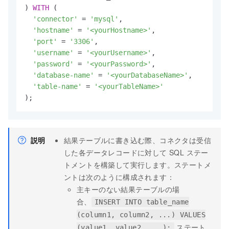
) 
WITH
 (

'connector'
=
'mysql'
,

'hostname'
=
'<yourHostname>'
,

'port'
=
'3306'
,

'username'
=
'<yourUsername>'
,

'password'
=
'<yourPassword>'
,

'database-name'
=
'<yourDatabaseName>'
,

'table-name'
=
'<yourTableName>'
);
説明
結果テーブルに書き込む際、コネクタは受信
した各データレコードに対して SQL ステー
トメントを構築して実行します。ステートメ
ントは次のように構成されます：
主キーのない結果テーブルの場
合、
INSERT INTO table_name
(column1, column2, ...) VALUES
ステート
(value1, value2, ...);