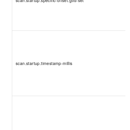
scan.startup.specific-offset.gtid-set
scan.startup.timestamp-millis