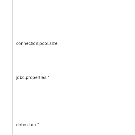
connection.pool.size
jdbc.properties.*
debezium.*