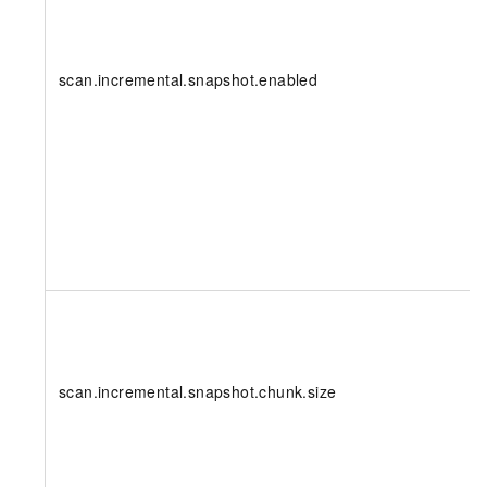
scan.incremental.snapshot.enabled
scan.incremental.snapshot.chunk.size