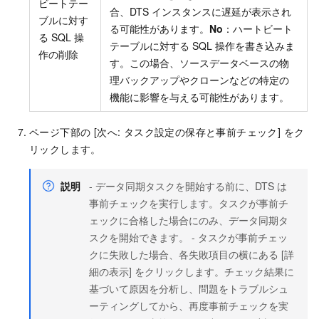
ビートテー
合、DTS インスタンスに遅延が表示され
ブルに対す
る可能性があります。
No
：ハートビート
る SQL 操
テーブルに対する SQL 操作を書き込みま
作の削除
す。この場合、ソースデータベースの物
理バックアップやクローンなどの特定の
機能に影響を与える可能性があります。
ページ下部の [次へ: タスク設定の保存と事前チェック] をク
リックします。
説明
- データ同期タスクを開始する前に、DTS は
事前チェックを実行します。タスクが事前チ
ェックに合格した場合にのみ、データ同期タ
スクを開始できます。 - タスクが事前チェッ
クに失敗した場合、各失敗項目の横にある [詳
細の表示] をクリックします。チェック結果に
基づいて原因を分析し、問題をトラブルシュ
ーティングしてから、再度事前チェックを実