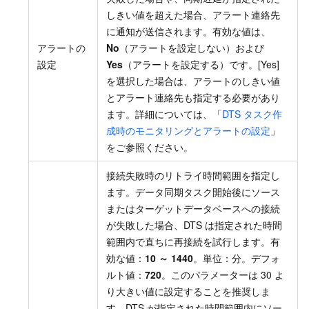
しきい値を超えた場合、アラート連絡先
に通知が送信されます。有効な値は、
アラートの
No
（アラートを設定しない）および
設定
Yes
（アラートを設定する）です。[Yes]
を選択した場合は、アラートのしきい値
とアラート連絡先も指定する必要があり
ます。詳細については、「
DTS タスク作
成時のモニタリングとアラートの設定
」
をご参照ください。
接続失敗時のリトライ時間範囲を指定し
ます。データ同期タスク開始後にソース
またはターゲットデータベースへの接続
が失敗した場合、DTS は指定された時間
範囲内で直ちに再接続を試行します。有
効な値：
10 ～ 1440
。単位：分。デフォ
ルト値：
720
。このパラメーターは 30 よ
り大きい値に設定することを推奨しま
す。DTS が指定された時間範囲内にソー