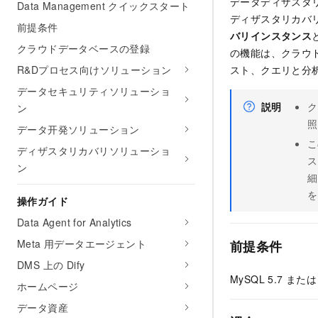
データディザスタ
Data Management クイックスタート
ディザスタリカバ
前提条件
バリインスタンス
クラウドデータベースの登録
の機能は、クラウ
R&Dプロセス向けソリューション
スト、クエリと分
データセキュリティソリューショ
説明
ク
ン
照
データ开発ソリューション
こ
ディザスタリカバリソリューショ
ス
ン
細
を
操作ガイド
Data Agent for Analytics
Meta 用データエージェント
前提条件
DMS 上の Dify
MySQL 5.7 
ホームページ
データ資産