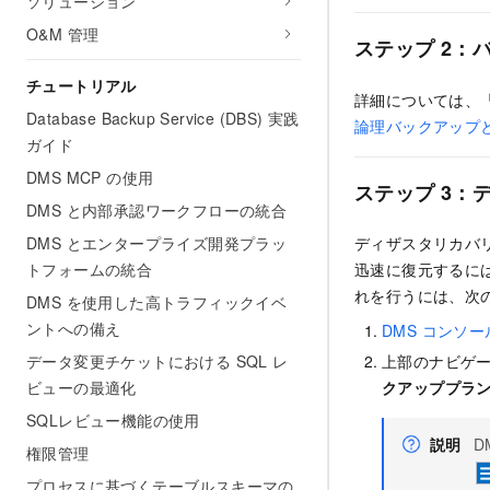
ソリューション
O&M 管理
ステップ 2：
チュートリアル
詳細については、
Database Backup Service (DBS) 実践
論理バックアップ
ガイド
DMS MCP の使用
ステップ 3：
DMS と内部承認ワークフローの統合
ディザスタリカバリイ
DMS とエンタープライズ開発プラッ
迅速に復元するに
トフォームの統合
れを行うには、次
DMS を使用した高トラフィックイベ
ントへの備え
DMS コンソール
上部のナビゲ
データ変更チケットにおける SQL レ
クアッププラン
ビューの最適化
SQLレビュー機能の使用
説明
D
権限管理
プロセスに基づくテーブルスキーマの