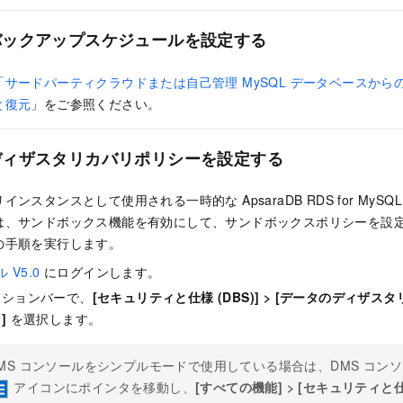
バックアップスケジュールを設定する
「
サードパーティクラウドまたは自己管理 MySQL データベースからの 
と復元
」をご参照ください。
ディザスタリカバリポリシーを設定する
ンスタンスとして使用される一時的な ApsaraDB RDS for MyS
は、サンドボックス機能を有効にして、サンドボックスポリシーを設
の手順を実行します。
 V5.0
にログインします。
ーションバーで、
[セキュリティと仕様 (DBS)]
>
[データのディザスタリカ
]
を選択します。
MS コンソールをシンプルモードで使用している場合は、DMS コン
アイコンにポインタを移動し、
[すべての機能]
>
[セキュリティと仕様