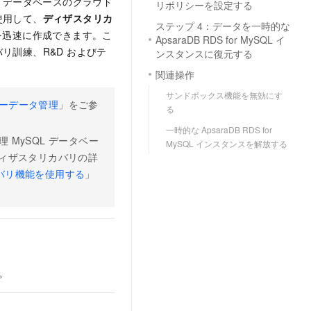
QL データベースのクラウド
リポリシーを設定する
使用して、
ディザスタリカ
ステップ 4：データを一時的な
タンスを迅速に作成できます。こ
ApsaraDB RDS for MySQL イ
リ訓練、R&D およびテ
ンスタンスに復元する
関連操作
サンドボックス機能を無効にす
ーデータ管理
」をご参
る
一時的な ApsaraDB RDS for
MySQL データベー
MySQL インスタンスを解放する
スのディザスタリカバリの詳
急リカバリ機能を使用する
」
と。