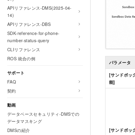
APIリファレンス-DMS(2025-04-
14)
APIリファレンス-DBS
SDK-reference-for-phone-
number-status-query
CLIリファレンス
ROS 統合の例
パラメータ
サポート
[サンドボッ
FAQ
能]
契約
動画
データベースセキュリティ-DMSでの
データマスキング
[サンドボッ
DMSの紹介