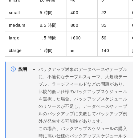
small
5 時間
400
22
0.
medium
2.5 時間
800
35
0.
large
1.5 時間
1600
56
0.
xlarge
1 時間
∞
140
無
説明
バックアップ対象のデータベースやテーブル
に、不適切なテーブルスキーマ、大規模テー
ブル、ラージフィールドなどの問題があり、
比較的低い仕様のバックアップスケジュール
を選択した場合、バックアップスケジュール
のリソースが不足し、データベースやテーブ
ルのバックアップに失敗してバックアップ例
外が発生する可能性があります。
この場合、バックアップスケジュールの購入
時に高い仕様のバックアップスケジュールタ