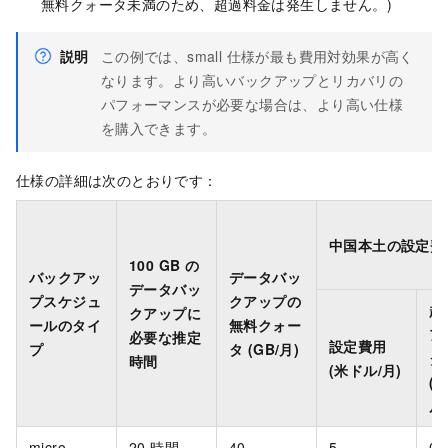
無料クォータ未満のため、超過料金は発生しません。)
説明
この例では、small 仕様が最も費用対効果が高く
なります。より高いバックアップとリカバリの
パフォーマンスが必要な場合は、より高い仕様
を購入できます。
仕様の詳細は次のとおりです：
中国本土の設定費
100 GB の
バックアッ
データバッ
データバッ
プスケジュ
クアップの
超
クアップに
ールのタイ
無料クォー
ア
必要な推定
設定費用
プ
タ (GB/月)
タ
時間
(米ドル/月)
(
ル/
micro
20 時間
40
5
0.