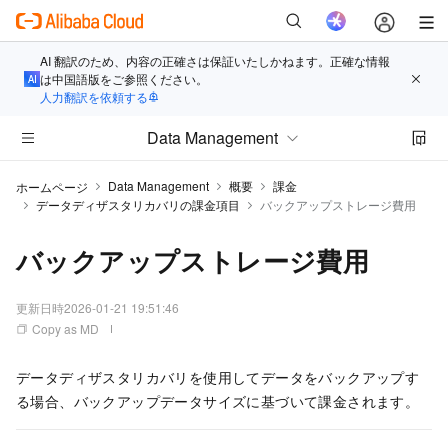
AI 翻訳のため、内容の正確さは保証いたしかねます。正確な情報
は中国語版をご参照ください。
人力翻訳を依頼する
Data Management
Data Management
概要
課金
ホームページ
データディザスタリカバリの課金項目
バックアップストレージ費用
バックアップストレージ費用
更新日時
2026-01-21 19:51:46
Copy as MD
データディザスタリカバリ
を使用してデータをバックアップす
る場合、バックアップデータサイズに基づいて課金されます。