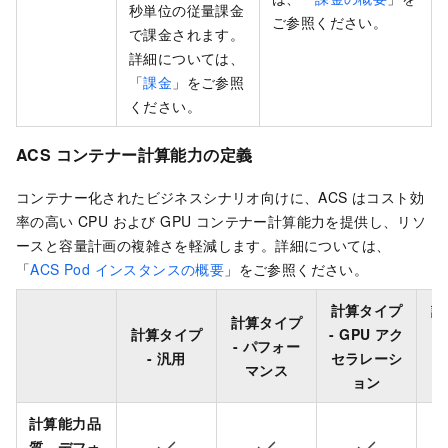
秒単位の従量課金
ご参照ください。
で課金されます。
詳細については、
「
課金
」をご参照
ください。
ACS
コンテナー計算能力の定義
コンテナー化されたビジネスシナリオ向けに、ACS はコスト効
率の高い CPU および GPU コンテナー計算能力を提供し、リソ
ースと容量計画の複雑さを軽減します。詳細については、
「
ACS Pod インスタンスの概要
」をご参照ください。
計算タイプ
計
計算タイプ
計算タイプ
- GPU アク
-
- パフォー
- 汎用
セラレーシ
ッ
マンス
ョン
計算能力品
質 - デフォ