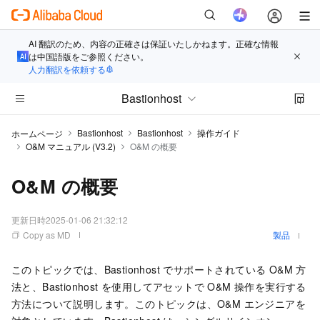
AI 翻訳のため、内容の正確さは保証いたしかねます。正確な情報
は中国語版をご参照ください。
人力翻訳を依頼する
Bastionhost
Bastionhost
Bastionhost
操作ガイド
ホームページ
O&M マニュアル (V3.2)
O&M の概要
O&M の概要
更新日時
2025-01-06 21:32:12
Copy as MD
製品
このトピックでは、Bastionhost でサポートされている O&M 方
法と、Bastionhost を使用してアセットで O&M 操作を実行する
方法について説明します。このトピックは、O&M エンジニアを