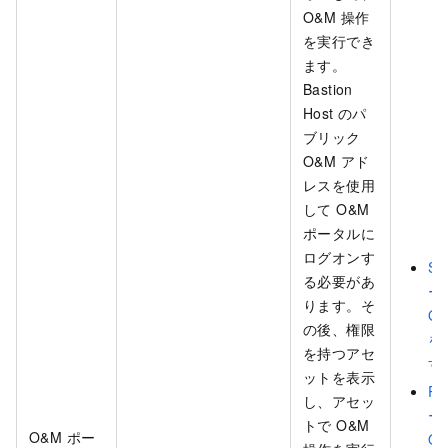
O&M 操作
を実行でき
ます。
Bastion
Host のパ
ブリック
O&M アド
レスを使用
して O&M
ポータルに
ログオンす
SS
る必要があ
ー
ります。そ
O
の後、権限
を
を持つアセ
す
ットを表示
RD
し、アセッ
ー
トで O&M
O&M ポー
O