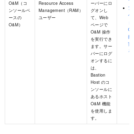
O&M（コ
Resource Access
ーバーにロ
ア
ンソールベ
Management（RAM）
グオンし
ケ
ースの
ユーザー
て、Web
ョ
O&M）
ページで
O
O&M 操作
操
を実行でき
実
ます。サー
る
バーにログ
オンするに
は、
Bastion
Host のコ
ンソールに
あるホスト
O&M 機能
を使用しま
す。