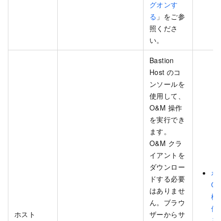
グオンす
る
」をご参
照くださ
い。
Bastion
Host のコ
ンソールを
使用して、
O&M 操作
を実行でき
ます。
O&M クラ
イアントを
ダウンロー
ホ
ドする必要
O
はありませ
機
ん。ブラウ
使
ホスト
ザーからサ
る