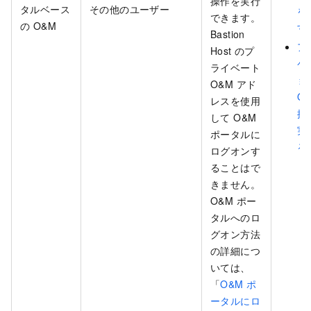
操作を実行
タルベース
その他のユーザー
を
できます。
の O&M
す
Bastion
ア
Host のプ
ケ
ライベート
ョ
O&M アド
O
レスを使用
操
して O&M
実
ポータルに
る
ログオンす
ることはで
きません。
O&M ポー
タルへのロ
グオン方法
の詳細につ
いては、
「
O&M ポ
ータルにロ