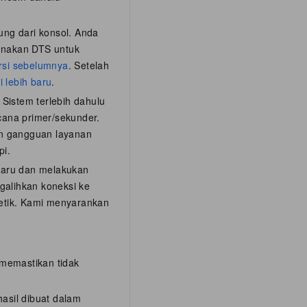
ung dari konsol. Anda
unakan DTS untuk
ersi sebelumnya
. Setelah
 lebih baru
.
: Sistem terlebih dahulu
ncana primer/sekunder.
an gangguan layanan
pi.
baru dan melakukan
galihkan koneksi ke
etik. Kami menyarankan
 memastikan tidak
asil dibuat dalam