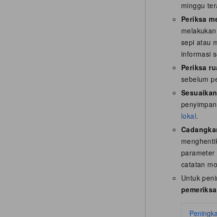
minggu ter
Periksa m
melakukan 
sepi atau 
informasi 
Periksa r
sebelum p
Sesuaikan
penyimpana
lokal
.
Cadangkan
menghentik
parameter 
catatan mo
Untuk penin
pemeriksa
Peningka