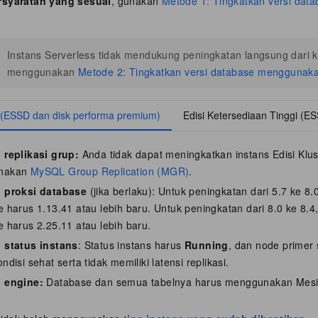
syaratan yang sesuai
, gunakan
Metode 1: Tingkatkan versi data
Instans Serverless tidak mendukung peningkatan langsung dari 
menggunakan
Metode 2: Tingkatkan versi database menggunak
r (ESSD dan disk performa premium)
Edisi Ketersediaan Tinggi (E
 replikasi grup:
Anda tidak dapat meningkatkan instans Edisi Klus
nakan
MySQL Group Replication (MGR)
.
 proksi database
(jika berlaku): Untuk peningkatan dari 5.7 ke 8.0
 harus 1.13.41 atau lebih baru. Untuk peningkatan dari 8.0 ke 8.4,
 harus 2.25.11 atau lebih baru.
 status instans
: Status instans harus
Running
, dan node primer
ndisi sehat serta tidak memiliki latensi replikasi.
 engine:
Database dan semua tabelnya harus menggunakan Mes