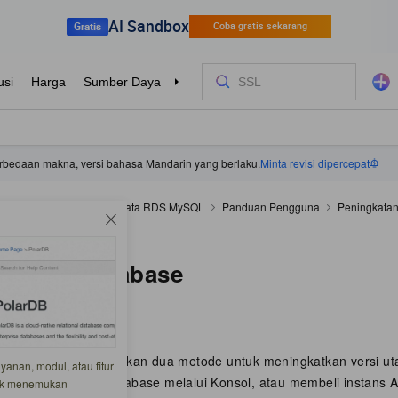
 perbedaan makna, versi bahasa Mandarin yang berlaku.
Minta revisi dipercepat
ApsaraDB RDS
Basis data RDS MySQL
Panduan Pengguna
Peningkatan
utama database
n versi database
-07-21 19:46:01
uk MySQL menyediakan dua metode untuk meningkatkan versi ut
anan, modul, atau fitur
ningkatkan versi database melalui Konsol, atau membeli instans
tuk menemukan