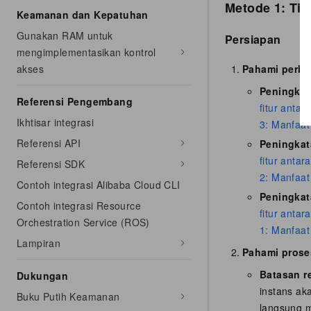
Metode 1: Tin
Keamanan dan Kepatuhan
Gunakan RAM untuk
Persiapan
mengimplementasikan kontrol
Pahami perbe
akses
Peningkata
Referensi Pengembang
fitur anta
Ikhtisar integrasi
3: Manfaat
Referensi API
Peningkata
fitur anta
Referensi SDK
2: Manfaat
Contoh integrasi Alibaba Cloud CLI
Peningkata
Contoh integrasi Resource
fitur anta
Orchestration Service (ROS)
1: Manfaat
Lampiran
Pahami prose
Batasan r
Dukungan
instans aka
Buku Putih Keamanan
langsung m