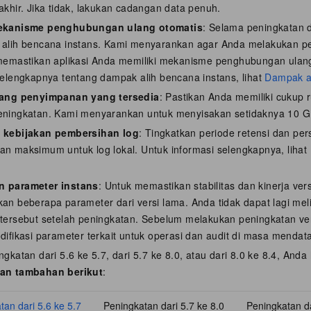
akhir. Jika tidak, lakukan cadangan data penuh.
ekanisme penghubungan ulang otomatis
: Selama peningkatan 
alih bencana instans. Kami menyarankan agar Anda melakukan p
memastikan aplikasi Anda memiliki mekanisme penghubungan ulang
selengkapnya tentang dampak alih bencana instans, lihat
Dampak al
uang penyimpanan yang tersedia
: Pastikan Anda memiliki cukup 
eningkatan. Kami menyarankan untuk menyisakan setidaknya 10 G
 kebijakan pembersihan log
: Tingkatkan periode retensi dan p
n maksimum untuk log lokal. Untuk informasi selengkapnya, lihat
 parameter instans
: Untuk memastikan stabilitas dan kinerja v
an beberapa parameter dari versi lama. Anda tidak dapat lagi me
tersebut setelah peningkatan. Sebelum melakukan peningkatan ve
difikasi parameter terkait untuk operasi dan audit di masa mendat
gkatan dari 5.6 ke 5.7, dari 5.7 ke 8.0, atau dari 8.0 ke 8.4, And
an tambahan berikut
:
tan dari 5.6 ke 5.7
Peningkatan dari 5.7 ke 8.0
Peningkatan da