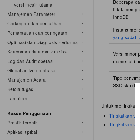
Beberapa da
versi mesin utama
tidak mengg
Manajemen Parameter
InnoDB.
Cadangan dan pemulihan
Instans me
Pemantauan dan peringatan
yang sudah 
Optimasi dan Diagnosis Performa
Keamanan data dan enkripsi
Versi minor 
Log dan Audit operasi
memenuhi pe
Global active database
Tipe penyim
Manajemen Acara
SSD standar
Kelola tugas
Lampiran
Untuk meningkatkan
Kasus Penggunaan
Tingkatkan ve
Praktik terbaik
Tingkatkan ve
Aplikasi tipikal