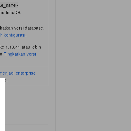
le_name>
ine InnoDB.
katkan versi database.
h konfigurasi
.
ke 1.13.41 atau lebih
at
Tingkatkan versi
menjadi enterprise
base.