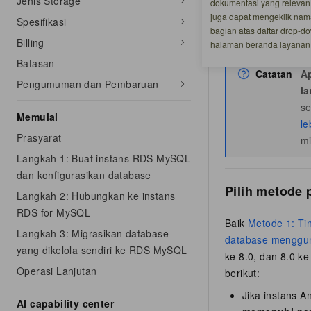
Jenis Storage
dokumentasi yang relevan
MySQL baru yang m
juga dapat mengeklik nam
Service (DTS) untu
Spesifikasi
bagian atas daftar drop-
langsung meningka
Billing
halaman beranda layanan 
Batasan
Catatan
A
Pengumuman dan Pembaruan
l
s
Memulai
le
Prasyarat
mi
Langkah 1: Buat instans RDS MySQL
dan konfigurasikan database
Pilih metode 
Langkah 2: Hubungkan ke instans
RDS for MySQL
Baik
Metode 1: Ti
Langkah 3: Migrasikan database
database menggu
yang dikelola sendiri ke RDS MySQL
ke 8.0, dan 8.0 k
Operasi Lanjutan
berikut:
Jika instans 
AI capability center