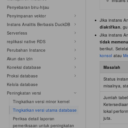
Instans
Penyebaran biru-hijau
Penyimpanan vektor
Jika instans 
Instans Analitis Berbasis DuckDB
diaktifkan
, g
Serverless
Jika instans 
replikasi native RDS
tidak memenu
berikut. Sete
Perubahan Instance
konsol
atau
Me
Akun dan izin
Koneksi database
Masalah
Proksi database
Status insta
Kelola database
misalnya, s
Peningkatan versi
Jumlah tabel
Tingkatkan versi minor kernel
Ketersediaan
Tingkatkan versi utama database
lokal perfor
juta.
Periksa detail laporan
pemeriksaan untuk peningkatan