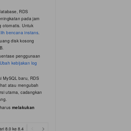
database, RDS
eningkatan pada jam
 otomatis. Untuk
ih bencana instans
.
ruang disk kosong
B.
ersentase penggunaan
Ubah kebijakan log
ersi MySQL baru, RDS
lihat atau mengubah
rsi utama, cadangkan
ang.
a harus
melakukan
ri 8.0 ke 8.4