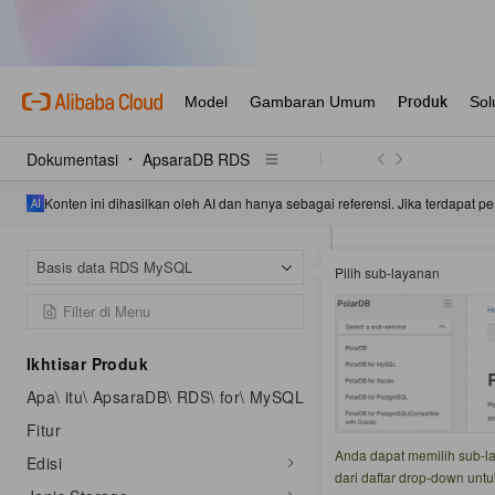
Dokumentasi
ApsaraDB RDS
Konten ini dihasilkan oleh AI dan hanya sebagai referensi. Jika terdapat
Halaman Beranda
Basis data RDS MySQL
Pilih sub-layanan
Tingkatkan versi 
Tingkatka
Ikhtisar Produk
Apa\ itu\ ApsaraDB\ RDS\ for\ MySQL
Diperbarui pada:
2026
Fitur
ApsaraDB RDS unt
Anda dapat memilih sub-lay
Edisi
dapat langsung me
dari daftar drop-down un