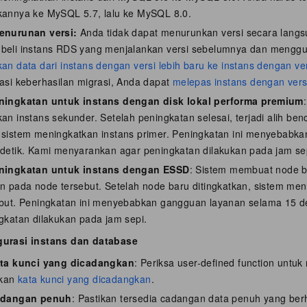
annya ke MySQL 5.7, lalu ke MySQL 8.0.
enurunan versi:
Anda tidak dapat menurunkan versi secara langs
beli instans RDS yang menjalankan versi sebelumnya dan mengg
an data dari instans dengan versi lebih baru ke instans dengan v
asi keberhasilan migrasi, Anda dapat
melepas instans dengan versi
ningkatan untuk instans dengan disk lokal performa premium
an instans sekunder. Setelah peningkatan selesai, terjadi alih be
sistem meningkatkan instans primer. Peningkatan ini menyebabk
detik. Kami menyarankan agar peningkatan dilakukan pada jam se
ningkatan untuk instans dengan ESSD
: Sistem membuat node 
n pada node tersebut. Setelah node baru ditingkatkan, sistem men
but. Peningkatan ini menyebabkan gangguan layanan selama 15 d
gkatan dilakukan pada jam sepi.
gurasi instans dan database
ata kunci yang dicadangkan
: Periksa user-defined function untuk
kan
kata kunci yang dicadangkan
.
adangan penuh
: Pastikan tersedia cadangan data penuh yang berh