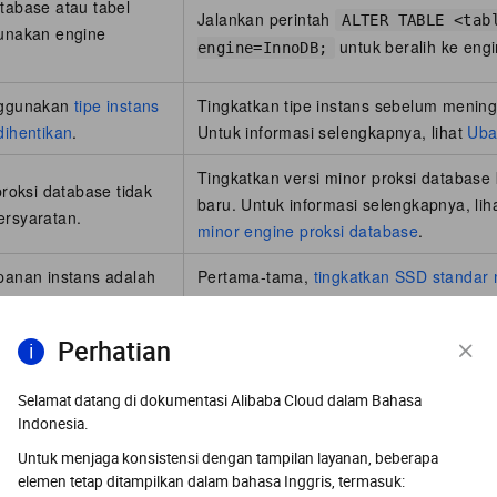
tabase atau tabel
Jalankan perintah
ALTER TABLE <tab
unakan engine
untuk beralih ke eng
engine=InnoDB;
nggunakan
tipe instans
Tingkatkan tipe instans sebelum mening
dihentikan
.
Untuk informasi selengkapnya, lihat
Uba
Tingkatkan versi minor proksi database 
proksi database tidak
baru. Untuk informasi selengkapnya, lih
rsyaratan.
minor engine proksi database
.
panan instans adalah
Pertama-tama,
tingkatkan SSD standar 
.
SSD (ESSD)
, lalu tingkatkan versi data
Perhatian
 versi utama database engine lainnya, lihat topik berikut:
Selamat datang di dokumentasi Alibaba Cloud dalam Bahasa
rsi utama database instans ApsaraDB RDS untuk PostgreSQL
Indonesia.
rsi utama database instans ApsaraDB RDS untuk SQL Server
Untuk menjaga konsistensi dengan tampilan layanan, beberapa
elemen tetap ditampilkan dalam bahasa Inggris, termasuk: