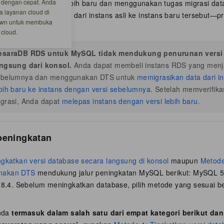
 dengan cepat. Anda
enjalankan versi lebih baru dan menggunakan tugas migrasi dat
a layanan cloud di
k memindahkan data dari instans asli ke instans baru tersebut—pro
down untuk membuka
tkan versi database.
cloud.
psaraDB RDS untuk MySQL tidak mendukung penurunan versi 
angsung dari konsol.
Anda dapat membeli instans RDS yang menja
ebelumnya dan menggunakan DTS untuk
memigrasikan data dari i
bih baru ke instans dengan versi sebelumnya
. Setelah memverifika
grasi, Anda dapat
melepas instans dengan versi lebih baru
.
peningkatan
ngkatkan versi database secara langsung di konsol
maupun
Metode
nakan DTS
mendukung jalur peningkatan MySQL berikut: MySQL 5.5
e 8.4. Sebelum meningkatkan database, pilih metode yang sesuai b
Anda
termasuk dalam salah satu dari empat kategori berikut da