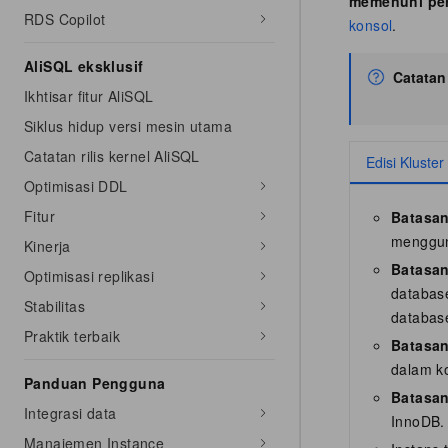
memenuhi per
RDS Copilot
konsol
.
AliSQL eksklusif
Catatan
Ikhtisar fitur AliSQL
Siklus hidup versi mesin utama
Catatan rilis kernel AliSQL
Edisi Kluste
Optimisasi DDL
Fitur
Batasan
menggu
Kinerja
Batasan
Optimisasi replikasi
database
Stabilitas
database
Praktik terbaik
Batasan
dalam ko
Panduan Pengguna
Batasan
Integrasi data
InnoDB.
Manajemen Instance