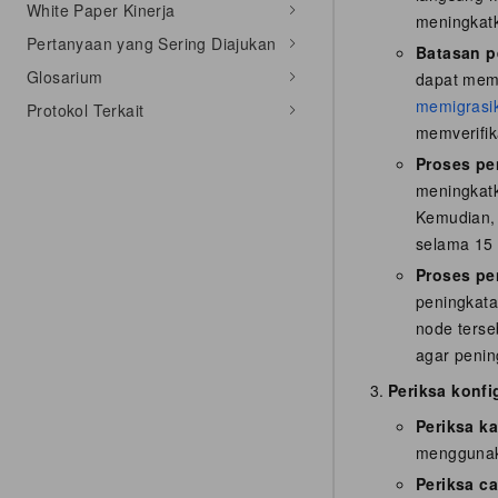
White Paper Kinerja
meningkatk
Pertanyaan yang Sering Diajukan
Batasan p
Glosarium
dapat mem
memigrasik
Protokol Terkait
memverifik
Proses pe
meningkatk
Kemudian, 
selama 15 
Proses pe
peningkata
node terse
agar penin
Periksa konfi
Periksa k
mengguna
Periksa c