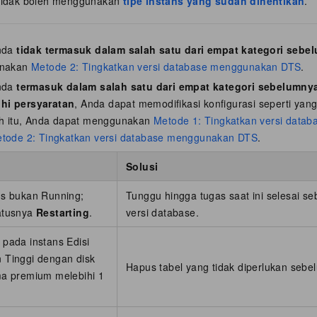
 tidak boleh menggunakan
tipe instans yang sudah dihentikan
.
Anda
tidak termasuk dalam salah satu dari empat kategori sebe
unakan
Metode 2: Tingkatkan versi database menggunakan DTS
.
Anda
termasuk dalam salah satu dari empat kategori sebelumnya
hi persyaratan
, Anda dapat memodifikasi konfigurasi seperti yang
lah itu, Anda dapat menggunakan
Metode 1: Tingkatkan versi datab
tode 2: Tingkatkan versi database menggunakan DTS
.
Solusi
ns bukan Running;
Tunggu hingga tugas saat ini selesai s
tatusnya
Restarting
.
versi database.
 pada instans Edisi
 Tinggi dengan disk
Hapus tabel yang tidak diperlukan sebe
ma premium melebihi 1