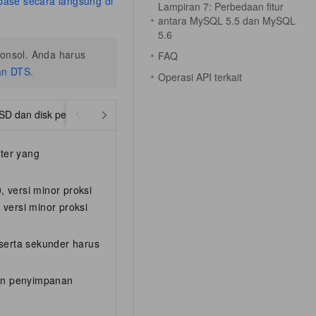
base secara langsung di
Lampiran 7: Perbedaan fitur
antara MySQL 5.5 dan MySQL
5.6
konsol. Anda harus
FAQ
an DTS
.
Operasi API terkait
SSD dan disk performa premium)
Edisi Ketersediaan Tinggi (disk l
ter yang
, versi minor proksi
 versi minor proksi
 serta sekunder harus
in penyimpanan