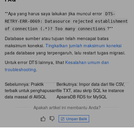
**Apa yang harus saya lakukan jika muncul error
DTS-
RETRY-ERR-0069: Datasource rejected establishment
?**
of connection (.*)? Too many connections
Database sumber atau tujuan telah mencapai batas
maksimum koneksi.
Tingkatkan jumlah maksimum koneksi
pada database yang terpengaruh, lalu restart tugas migrasi.
Untuk error DTS lainnya, lihat
Kesalahan umum dan
troubleshooting
.
Sebelumnya:
Praktik
Berikutnya:
Impor data dari file CSV,
terbaik untuk penghapusan
file TXT, atau skrip SQL ke instance
data massal di AliSQL
ApsaraDB RDS for MySQL
Apakah artikel ini membantu Anda?
Umpan Balik