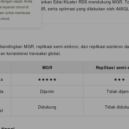
 dengan cepat. Anda
 MySQL yang menjalankan Edisi Kluster RDS mendukung MGR. Top
a layanan cloud di
plementasi mode MGR, serta optimasi yang dilakukan oleh AliSQ
down untuk membuka
cloud.
bandingkan MGR, replikasi semi-sinkron, dan replikasi asinkron d
dan konsistensi transaksi global.
MGR
Replikasi semi-
ta
★★★★★
★★★
ta
Dijamin
Tidak dijam
Didukung
Tidak diduk
al
 tinggi