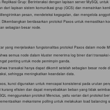
a Replikasi Grup: Berinteraksi dengan lapisan server MySQL untu
an dari lapisan sistem komunikasi grup (GCS) dan memainkan kemb
Mengirimkan pesan, mendeteksi kegagalan, dan mengelola anggota
 Dikembangkan berdasarkan protokol Paxos untuk memastikan kon
aan sebagian besar node.
ftar yang menjelaskan fungsionalitas protokol Paxos dalam mode 
hwa semua node dalam kluster menerima log biner dari transaksi
ngat penting untuk mode pemimpin ganda.
hwa transaksi hanya dapat dikomit setelah sebagian besar node 
saksi, sehingga meningkatkan keandalan data.
xos, kunci digunakan untuk mencapai konsistensi pada urutan pen
 kurang efisien dan dapat menyebabkan beban yang tidak seimban
L menggunakan protokol Mencius, yaitu varian dari protokol ber
ementasikan mekanisme polling untuk melakukan load balancing 