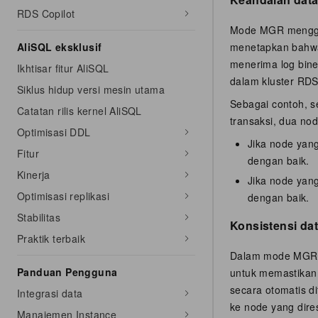
RDS Copilot
Mode MGR menggun
menetapkan bahwa 
AliSQL eksklusif
menerima log bine
Ikhtisar fitur AliSQL
dalam kluster RD
Siklus hidup versi mesin utama
Sebagai contoh, se
Catatan rilis kernel AliSQL
transaksi, dua no
Optimisasi DDL
Jika node yang
Fitur
dengan baik.
Kinerja
Jika node yang
Optimisasi replikasi
dengan baik.
Stabilitas
Konsistensi dat
Praktik terbaik
Dalam mode MGR, t
Panduan Pengguna
untuk memastikan 
secara otomatis d
Integrasi data
ke node yang dire
Manajemen Instance