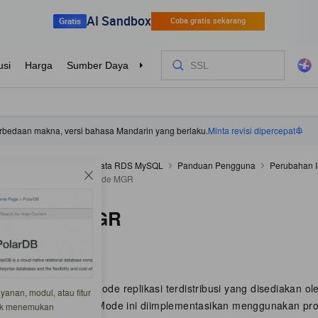
 perbedaan makna, versi bahasa Mandarin yang berlaku.
Minta revisi dipercepat
ApsaraDB RDS
Basis data RDS MySQL
Panduan Pengguna
Perubahan I
si data
Pengenalan mode MGR
lan mode MGR
-06-24 19:12:00
SQL (MGR) adalah mode replikasi terdistribusi yang disediakan 
anan, modul, atau fitur
er yang sudah ada. Mode ini diimplementasikan menggunakan prot
tuk menemukan