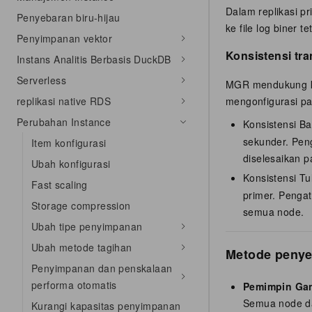
Dalam replikasi pr
Penyebaran biru-hijau
ke file log biner 
Penyimpanan vektor
Konsistensi tra
Instans Analitis Berbasis DuckDB
Serverless
MGR mendukung kon
replikasi native RDS
mengonfigurasi p
Perubahan Instance
Konsistensi B
sekunder. Pen
Item konfigurasi
diselesaikan p
Ubah konfigurasi
Konsistensi T
Fast scaling
primer. Pengat
Storage compression
semua node.
Ubah tipe penyimpanan
Ubah metode tagihan
Metode peny
Penyimpanan dan penskalaan
performa otomatis
Pemimpin Ga
Semua node da
Kurangi kapasitas penyimpanan