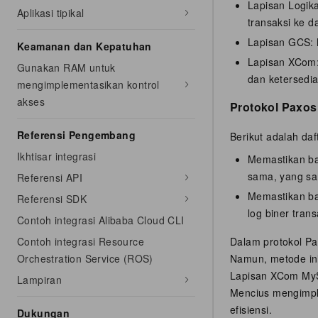
Lapisan Logik
Aplikasi tipikal
transaksi ke d
Lapisan GCS: 
Keamanan dan Kepatuhan
Lapisan XCom:
Gunakan RAM untuk
dan ketersedi
mengimplementasikan kontrol
akses
Protokol Paxos
Referensi Pengembang
Berikut adalah da
Ikhtisar integrasi
Memastikan ba
sama, yang sa
Referensi API
Memastikan ba
Referensi SDK
log biner tran
Contoh integrasi Alibaba Cloud CLI
Contoh integrasi Resource
Dalam protokol Pa
Orchestration Service (ROS)
Namun, metode ini
Lapisan XCom MySQ
Lampiran
Mencius mengimpl
efisiensi.
Dukungan