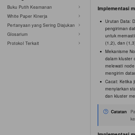
Buku Putih Keamanan
Implementasi 
White Paper Kinerja
Urutan Data: D
Pertanyaan yang Sering Diajukan
pengiriman dat
Glosarium
untuk memastik
(1,2), dan (1,3
Protokol Terkait
Mekanisme Noop
dalam kluster 
melewati node 
mengirim data
Cacat: Ketika 
menyiarkan sta
dan kluster me
Catatan
P
ke
Implementasi 