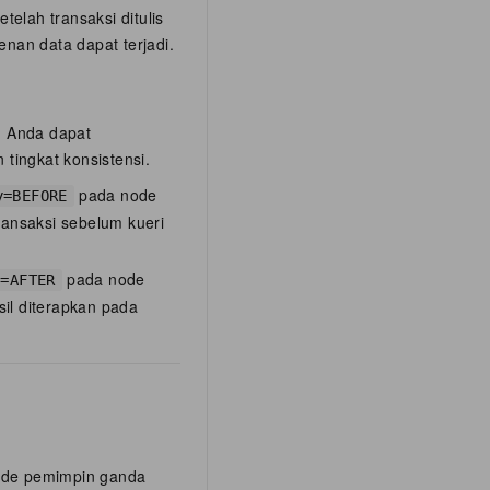
telah transaksi ditulis
enan data dapat terjadi.
. Anda dapat
tingkat konsistensi.
pada node
y=BEFORE
ransaksi sebelum kueri
pada node
y=AFTER
sil diterapkan pada
ode pemimpin ganda