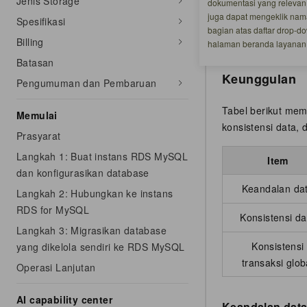
Jenis Storage
dokumentasi yang relevan
ApsaraDB RDS for
juga dapat mengeklik nam
keunggulan dan im
Spesifikasi
bagian atas daftar drop-
stabilitasnya.
Billing
halaman beranda layanan 
Batasan
Keunggulan
Pengumuman dan Pembaruan
Tabel berikut mem
Memulai
konsistensi data, 
Prasyarat
Langkah 1: Buat instans RDS MySQL
Item
dan konfigurasikan database
Keandalan da
Langkah 2: Hubungkan ke instans
RDS for MySQL
Konsistensi da
Langkah 3: Migrasikan database
Konsistensi
yang dikelola sendiri ke RDS MySQL
transaksi glob
Operasi Lanjutan
AI capability center
Keandalan data