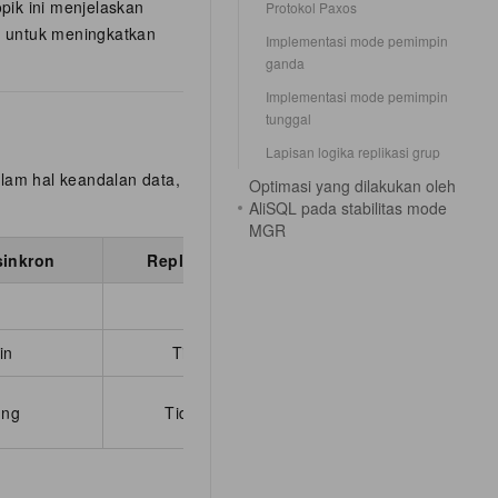
ik ini menjelaskan
Protokol Paxos
L untuk meningkatkan
Implementasi mode pemimpin
ganda
Implementasi mode pemimpin
tunggal
Lapisan logika replikasi grup
alam hal keandalan data,
Optimasi yang dilakukan oleh
AliSQL pada stabilitas mode
MGR
sinkron
Replikasi asinkron
★
in
Tidak dijamin
ung
Tidak didukung