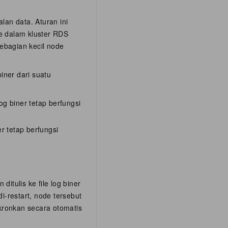
an data. Aturan ini
e dalam kluster RDS
sebagian kecil node
iner dari suatu
g biner tetap berfungsi
r tetap berfungsi
tulis ke file log biner
i-restart, node tersebut
nkronkan secara otomatis