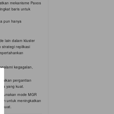
aatkan mekanisme Paxos
ngkat baris untuk
na pun hanya
e lain dalam kluster
rategi replikasi
empertahankan
ngalami kegagalan,
esaikan pergantian
ata yang kuat.
nggunakan mode MGR
lkan untuk meningkatkan
g kuat.