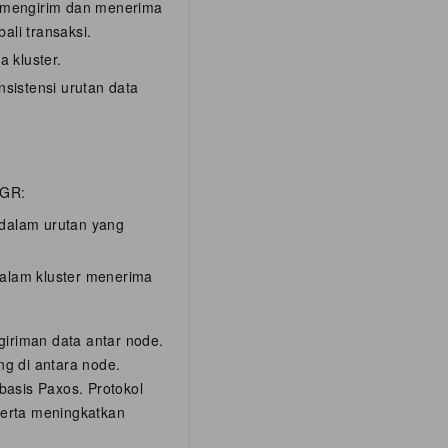
k mengirim dan menerima
ali transaksi.
 kluster.
sistensi urutan data
MGR:
 dalam urutan yang
dalam kluster menerima
giriman data antar node.
g di antara node.
basis Paxos. Protokol
serta meningkatkan