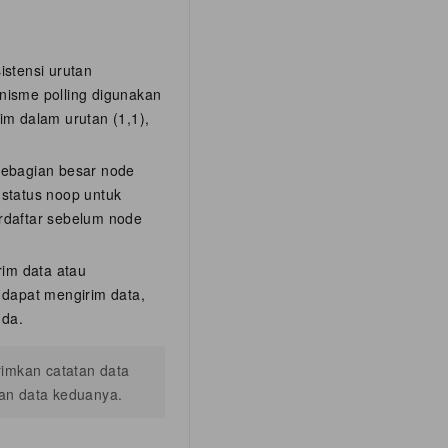
istensi urutan
anisme polling digunakan
im dalam urutan (1,1),
 sebagian besar node
 status noop untuk
erdaftar sebelum node
rim data atau
 dapat mengirim data,
nda.
imkan catatan data
an data keduanya.