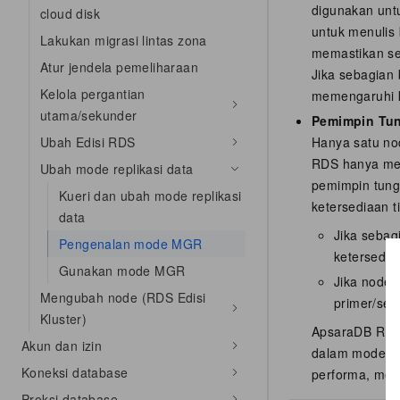
digunakan unt
cloud disk
untuk menulis 
Lakukan migrasi lintas zona
memastikan s
Atur jendela pemeliharaan
Jika sebagian
Kelola pergantian
memengaruhi k
utama/sekunder
Pemimpin Tu
Ubah Edisi RDS
Hanya satu no
RDS hanya mem
Ubah mode replikasi data
pemimpin tung
Kueri dan ubah mode replikasi
ketersediaan t
data
Jika sebag
Pengenalan mode MGR
ketersedia
Gunakan mode MGR
Jika node 
Mengubah node (RDS Edisi
primer/sek
Kluster)
ApsaraDB RDS
Akun dan izin
dalam mode pe
Koneksi database
performa, mema
Proksi database