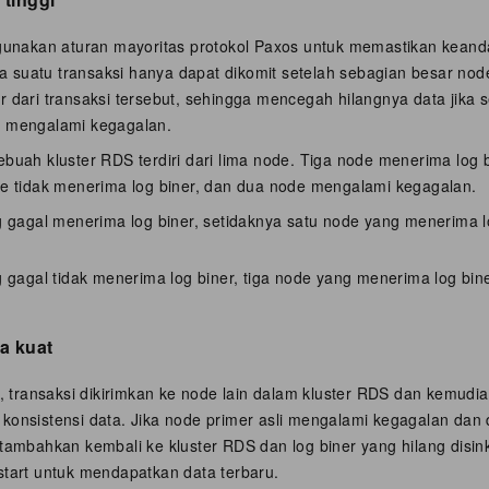
akan aturan mayoritas protokol Paxos untuk memastikan keandal
suatu transaksi hanya dapat dikomit setelah sebagian besar nod
r dari transaksi tersebut, sehingga mencegah hilangnya data jika 
S mengalami kegagalan.
buah kluster RDS terdiri dari lima node. Tiga node menerima log b
de tidak menerima log biner, dan dua node mengalami kegagalan.
 gagal menerima log biner, setidaknya satu node yang menerima lo
 gagal tidak menerima log biner, tiga node yang menerima log bine
a kuat
ransaksi dikirimkan ke node lain dalam kluster RDS dan kemudian di
konsistensi data. Jika node primer asli mengalami kegagalan dan d
itambahkan kembali ke kluster RDS dan log biner yang hilang disi
start untuk mendapatkan data terbaru.