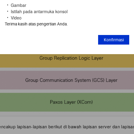
Gambar
Istilah pada antarmuka konsol
Video
Terima kasih atas pengertian Anda.
Konfirmasi
ncakup lapisan-lapisan berikut di bawah lapisan server dan lapis