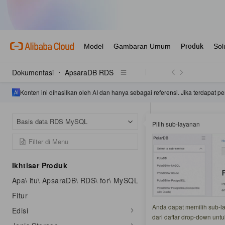
Dokumentasi
ApsaraDB RDS
Konten ini dihasilkan oleh AI dan hanya sebagai referensi. Jika terdapat
Halaman Beranda
Basis data RDS MySQL
Pilih sub-layanan
Ubah mode replika
Pengena
Ikhtisar Produk
Apa\ itu\ ApsaraDB\ RDS\ for\ MySQL
Diperbarui pada:
2025
Fitur
Replikasi Grup My
Anda dapat memilih sub-lay
Edisi
mekanisme log bin
dari daftar drop-down un