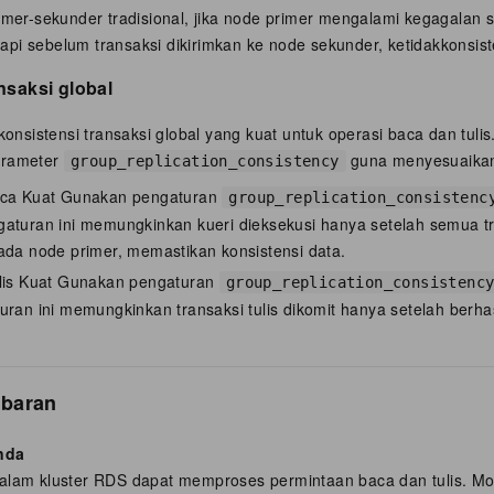
imer-sekunder tradisional, jika node primer mengalami kegagalan se
tetapi sebelum transaksi dikirimkan ke node sekunder, ketidakkonsist
nsaksi global
sistensi transaksi global yang kuat untuk operasi baca dan tulis
arameter
guna menyesuaikan 
group_replication_consistency
aca Kuat Gunakan pengaturan
group_replication_consistenc
gaturan ini memungkinkan kueri dieksekusi hanya setelah semua t
ada node primer, memastikan konsistensi data.
ulis Kuat Gunakan pengaturan
group_replication_consistenc
uran ini memungkinkan transaksi tulis dikomit hanya setelah berha
ebaran
nda
lam kluster RDS dapat memproses permintaan baca dan tulis. M