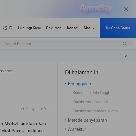
Cari Isi Bantuan
nstance
Di halaman ini
（1）
Keunggulan
Keandalan data tinggi
Konsistensi data kuat
Copy as MD
Konsistensi transaksi global
Metode penyebaran
oleh MySQL berdasarkan
Arsitektur
okol Paxos. Instance