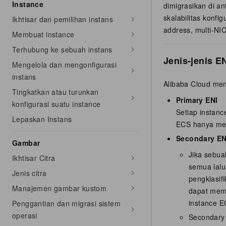
Instance
dimigrasikan di a
skalabilitas konf
Ikhtisar dan pemilihan instans
address, multi-NIC
Membuat instance
Terhubung ke sebuah instans
Jenis-jenis E
Mengelola dan mengonfigurasi
instans
Alibaba Cloud meny
Tingkatkan atau turunkan
Primary ENI
konfigurasi suatu instance
Setiap instanc
Lepaskan Instans
ECS hanya memi
Secondary EN
Gambar
Jika sebua
Ikhtisar Citra
semua lalu
Jenis citra
pengklasif
Manajemen gambar kustom
dapat mem
instance E
Penggantian dan migrasi sistem
operasi
Secondary 