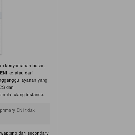
 dan kenyamanan besar.
 ENI
ke atau dari
engganggu layanan yang
ECS dan
ulai ulang instance.
primary ENI tidak
 swapping dari secondary