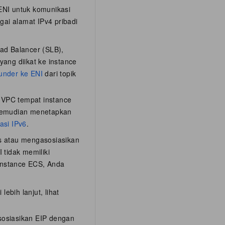
 ENI untuk komunikasi
gai alamat IPv4 pribadi
oad Balancer (SLB),
ang diikat ke instance
kunder ke ENI
dari topik
 VPC tempat instance
 kemudian menetapkan
asi IPv6
.
is atau mengasosiasikan
tidak memiliki
instance ECS, Anda
ebih lanjut, lihat
sosiasikan EIP dengan