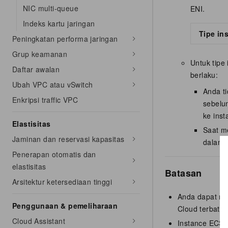
NIC multi-queue
ENI.
Indeks kartu jaringan
Tipe in
Peningkatan performa jaringan
Grup keamanan
Untuk tipe
Daftar awalan
berlaku:
Ubah VPC atau vSwitch
Anda ti
Enkripsi traffic VPC
sebelu
ke inst
Elastisitas
Saat m
Jaminan dan reservasi kapasitas
dalam 
Penerapan otomatis dan
elastisitas
Batasan
Arsitektur ketersediaan tinggi
Anda dapat me
Penggunaan & pemeliharaan
Cloud terbatas.
Cloud Assistant
Instance ECS 