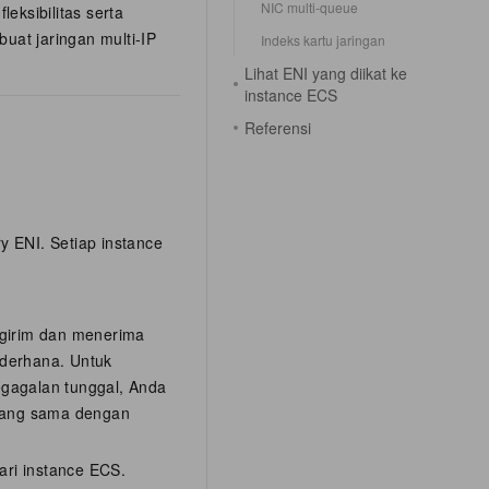
NIC multi-queue
eksibilitas serta
uat jaringan multi-IP
Indeks kartu jaringan
Lihat ENI yang diikat ke
instance ECS
Referensi
y ENI. Setiap instance
ngirim dan menerima
sederhana. Untuk
kegagalan tunggal, Anda
yang sama dengan
ari instance ECS.