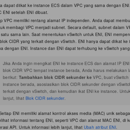
ya dapat diikat ke instance ECS dalam VPC yang sama dengan ENI.
ENI setelah ENI dibuat.
iap VPC memiliki rentang alamat IP independen. Anda dapat memb
uk membagi VPC menjadi subnet. Secara default, subnet dalam 
 satu sama lain. Saat menentukan vSwitch untuk ENI, ENI mempero
 blok CIDR yang terkait dengan vSwitch. ENI hanya dapat diikat k
a dengan ENI. Instance dan ENI dapat terhubung ke vSwitch yang
Jika Anda ingin mengikat ENI ke instance ECS dan alamat IP ENI
blok CIDR VPC tempat instance berada, Anda harus melakukan 
berikut:
Tambahkan blok CIDR sekunder ke
VPC, buat vSwitch 
instance berada, asosiasikan blok CIDR sekunder dengan vSwitc
terkait dengan vSwitch, dan kemudian ikat ENI ke instance. Untuk
lanjut, lihat
Blok CIDR sekunder
.
 Setiap ENI memiliki alamat kontrol akses media (MAC) unik sebaga
lihat informasi tentang ENI, seperti VPC dan alamat MAC ENI, di
asi API. Untuk informasi lebih lanjut, lihat
Ubah atribut ENI
.