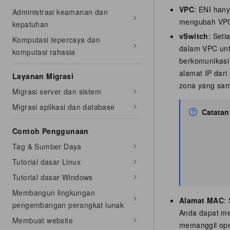
VPC
: ENI han
Administrasi keamanan dan
mengubah VPC 
kepatuhan
vSwitch
: Set
Komputasi tepercaya dan
dalam VPC unt
komputasi rahasia
berkomunikasi
alamat IP dari
Layanan Migrasi
zona yang sam
Migrasi server dan sistem
Migrasi aplikasi dan database
Catatan
Contoh Penggunaan
Tag & Sumber Daya
Tutorial dasar Linux
Tutorial dasar Windows
Membangun lingkungan
Alamat MAC
:
pengembangan perangkat lunak
Anda dapat me
Membuat website
memanggil oper