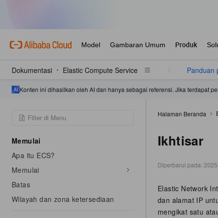
Dokumentasi
Elastic Compute Service
Panduan 
Konten ini dihasilkan oleh AI dan hanya sebagai referensi. Jika terdapat
Halaman Beranda
Ikhtisar
Memulai
Apa itu ECS?
Diperbarui pada:
2025
Memulai
Batas
Elastic Network In
Wilayah dan zona ketersediaan
dan alamat IP unt
mengikat satu ata