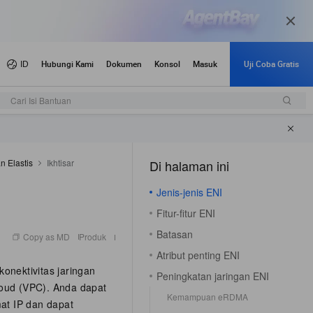
mum
Pengumuman dan pembaruan
Cari Isi Bantuan
n Elastis
Ikhtisar
Di halaman ini
（1）
Jenis-jenis ENI
Fitur-fitur ENI
Batasan
Copy as MD
Produk
Atribut penting ENI
konektivitas jaringan
Peningkatan jaringan ENI
loud (VPC). Anda dapat
Kemampuan eRDMA
at IP dan dapat