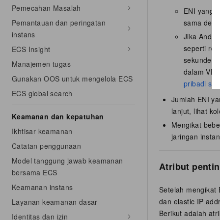
Pemecahan Masalah
ENI yang d
Pemantauan dan peringatan
sama deng
instans
Jika Anda 
seperti ro
ECS Insight
sekunder k
Manajemen tugas
dalam VPC 
Gunakan OOS untuk mengelola ECS
pribadi se
ECS global search
Jumlah ENI yan
lanjut, lihat k
Keamanan dan kepatuhan
Mengikat bebe
Ikhtisar keamanan
jaringan instan
Catatan penggunaan
Model tanggung jawab keamanan
Atribut penti
bersama ECS
Keamanan instans
Setelah mengikat 
dan elastic IP ad
Layanan keamanan dasar
Berikut adalah atr
Identitas dan izin