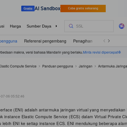
pengguna
Referensi pengembang
Penagihan
Pertanyaan U
 perbedaan makna, versi bahasa Mandarin yang berlaku.
Minta revisi dipercepat
Elastic Compute Service
Panduan pengguna
Jaringan
Antarmuka Jaringa
-07-06 05:52:46
terface (ENI) adalah antarmuka jaringan virtual yang menyediakan 
uk instance Elastic Compute Service (ECS) dalam Virtual Private C
u lebih ENI ke setiap instance ECS. ENI mendukung beberapa alam