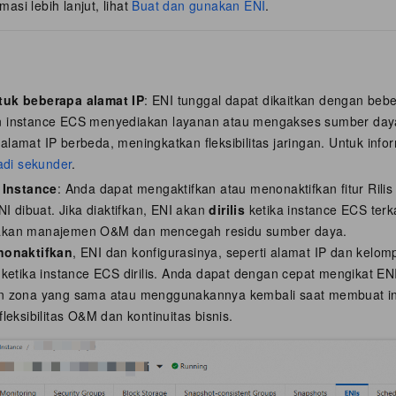
masi lebih lanjut, lihat
Buat dan gunakan ENI
.
uk beberapa alamat IP
: ENI tunggal dapat dikaitkan dengan bebe
instance ECS menyediakan layanan atau mengakses sumber daya
amat IP berbeda, meningkatkan fleksibilitas jaringan. Untuk informa
adi sekunder
.
 Instance
: Anda dapat mengaktifkan atau menonaktifkan fitur Rili
NI dibuat. Jika diaktifkan, ENI akan
dirilis
ketika instance ECS terkai
kan manajemen O&M dan mencegah residu sumber daya.
nonaktifkan
, ENI dan konfigurasinya, seperti alamat IP dan kelom
ketika instance ECS dirilis. Anda dapat dengan cepat mengikat ENI
 zona yang sama atau menggunakannya kembali saat membuat in
leksibilitas O&M dan kontinuitas bisnis.