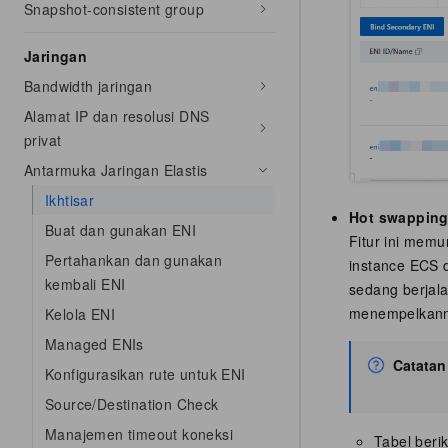
Snapshot-consistent group
Jaringan
Bandwidth jaringan
Alamat IP dan resolusi DNS
privat
Antarmuka Jaringan Elastis
Ikhtisar
Hot swappin
Buat dan gunakan ENI
Fitur ini mem
Pertahankan dan gunakan
instance ECS 
kembali ENI
sedang berjal
menempelkanny
Kelola ENI
Managed ENIs
Catatan
Konfigurasikan rute untuk ENI
Source/Destination Check
Manajemen timeout koneksi
Tabel beri