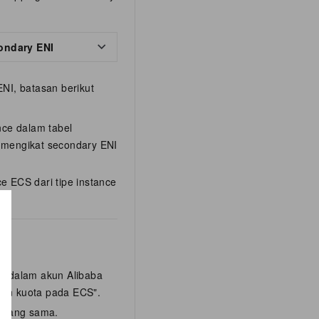
ondary ENI
ENI, batasan berikut
nce dalam tabel
 mengikat secondary ENI
e ECS dari tipe instance
.
t dalam akun Alibaba
dan kuota pada ECS".
a yang sama.