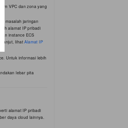
dalam VPC dan zona yang
CS, masalah jaringan
bih alamat IP pribadi
naan instance ECS
lanjut, lihat
Alamat IP
e. Untuk informasi lebih
ndakan lebar pita
rti alamat IP pribadi
er daya cloud lainnya.