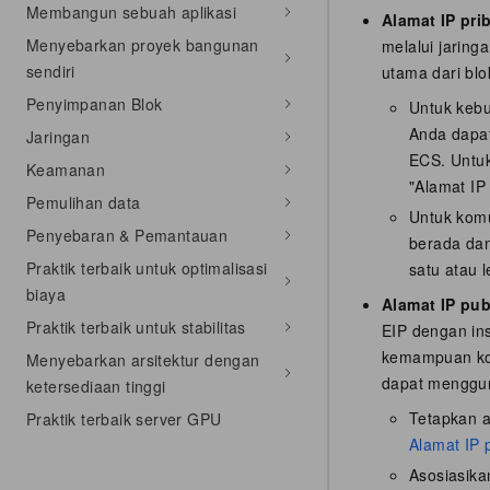
Membangun sebuah aplikasi
Alamat IP pri
Menyebarkan proyek bangunan
melalui jaring
sendiri
utama dari blo
Penyimpanan Blok
Untuk kebut
Anda dapat
Jaringan
ECS. Untuk 
Keamanan
"Alamat IP
Pemulihan data
Untuk komu
Penyebaran & Pemantauan
berada dan
Praktik terbaik untuk optimalisasi
satu atau l
biaya
Alamat IP publ
Praktik terbaik untuk stabilitas
EIP dengan in
kemampuan kom
Menyebarkan arsitektur dengan
dapat menggun
ketersediaan tinggi
Tetapkan al
Praktik terbaik server GPU
Alamat IP p
Asosiasika