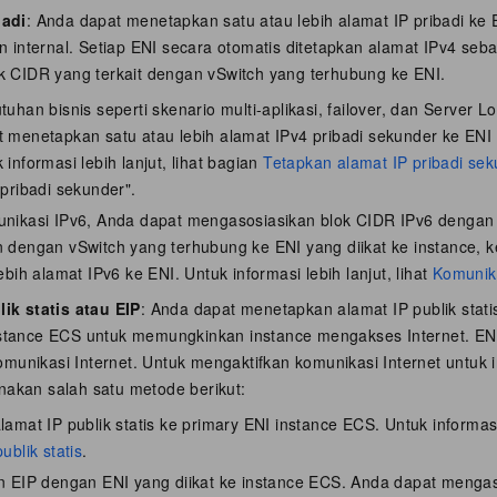
badi
: Anda dapat menetapkan satu atau lebih alamat IP pribadi ke
an internal. Setiap ENI secara otomatis ditetapkan alamat IPv4 seba
k CIDR yang terkait dengan vSwitch yang terhubung ke ENI.
uhan bisnis seperti skenario multi-aplikasi, failover, dan Server L
 menetapkan satu atau lebih alamat IPv4 pribadi sekunder ke ENI y
informasi lebih lanjut, lihat bagian
Tetapkan alamat IP pribadi se
 pribadi sekunder".
nikasi IPv6, Anda dapat mengasosiasikan blok CIDR IPv6 dengan
 dengan vSwitch yang terhubung ke ENI yang diikat ke instance,
ebih alamat IPv6 ke ENI. Untuk informasi lebih lanjut, lihat
Komunik
ik statis atau EIP
: Anda dapat menetapkan alamat IP publik stat
stance ECS untuk memungkinkan instance mengakses Internet. ENI 
unikasi Internet. Untuk mengaktifkan komunikasi Internet untuk 
akan salah satu metode berikut:
amat IP publik statis ke primary ENI instance ECS. Untuk informasi l
ublik statis
.
n EIP dengan ENI yang diikat ke instance ECS. Anda dapat menga