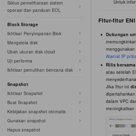
Untuk infor
Siklus pemeliharaan sistem
operasi dan panduan EOL
Fitur-fitur ENI
Block Storage
Ikhtisar Penyimpanan Blok
Dukungan unt
memungkinkan 
Mengelola disk
menggunakan al
Ubah ukuran disk cloud
Alamat IP prib
Uji performa
Rilis bersama
Ikhtisar pemulihan bencana disk
atau setelah E
menyederhana
Snapshot
Jika fitur ini
di
Ikhtisar Snapshot
dipertahankan 
dalam VPC dan
Buat Snapshot
meningkatkan f
Kebijakan snapshot otomatis
Gunakan snapshot
Hapus snapshot