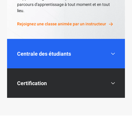
parcours d'apprentissage à tout moment et en tout
lieu.
Rejoignez une classe animée par un instructeur
Centrale des étudiants
Accédez gratuitement à plus de
Certification
100 cours et certifications en
ligne et passez gratuitement les
certifications ACA !
Fournit trois types de
Réclamez vos avantages étudiants gratuits
certifications de pointe :
Professionnel (16), Spécialité
(7) et Clouder (25). Les