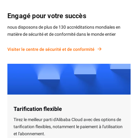
certifications sont un excellent
moyen de mettre en valeur votre
expertise technique et vos
Engagé pour votre succès
connaissances dans des
domaines spécialisés.
nous disposons de plus de 130 accréditations mondiales en
matière de sécurité et de conformité dans le monde entier
En savoir plus
Visiter le centre de sécurité et de conformité
Tarification flexible
Tirez le meilleur parti d'Alibaba Cloud avec des options de
tarification flexibles, notamment le paiement à l'utilisation
et l'abonnement.