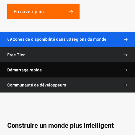
formation de modèles de fondation
En savoir plus
En savoir plus
Souscrire maintenant
Essayer maintenant
En savoir plus
89 zones de disponibilité dans 30 régions du monde
Free Tier
Démarrage rapide
Communauté de développeurs
Construire un monde plus intelligent