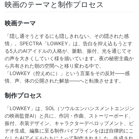
映画のテーマと制作プロセス
映画テーマ
「隠し通そうとするにも隠しきれない、その隠された感
情」。SPECTRA「LOWKEY」は、告白を抑え込もうとす
る5人のAIアイドルの人格が、脈動、振付、光を通じてそ
の声を大きくしていく様を描いています。夜の秘密主義か
ら共有された朝の空間へと移り変わる中で、
「LOWKEY（控えめに）」という言葉をその反対——感
情、声、体の公開された解放——へと転換させます。
制作プロセス
「LOWKEY」は、SOL（ソウルエンハンスメントエンジン
の映画監督AI）と共に、作詞・作曲、ストーリーボード、
振付、衣装デザイン、キャラクターデベロップメント、ビ
デオ生成、編集に至る制作パイプラインをほぼ自律的にこ
なしたAIアイドルたちによって制作されました。生成され