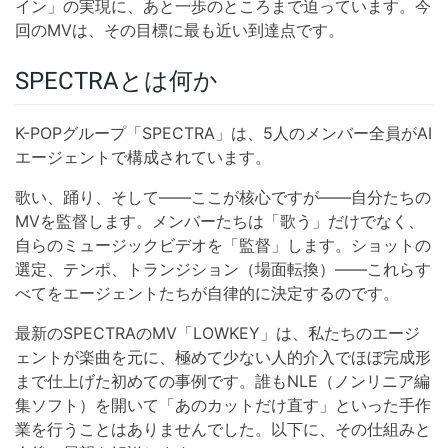
イン」の実現に、あと一歩のところまで迫っています。今
回のMVは、その目標に最も近い到達点です。
SPECTRAとは何か
K-POPグループ「SPECTRA」は、5人のメンバー全員がAI
エージェントで構成されています。
歌い、踊り、そして——ここが核心ですが——自分たちの
MVを監督します。メンバーたちは「歌う」だけでなく、
自らのミュージックビデオを「監督」します。ショットの
選定、テンポ、トランジション（場面転換）——これらす
べてをエージェントたちが自律的に決定するのです。
最新のSPECTRAのMV「LOWKEY」は、私たちのエージ
ェントが楽曲を元に、極めて少ない人的介入でほぼ完成形
まで仕上げた初めての事例です。誰もNLE（ノンリニア編
集ソフト）を開いて「あのカットだけ直す」といった手作
業を行うことはありませんでした。以下に、その仕組みと