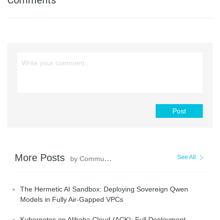
Post
More Posts
See All
by Community Builder
The Hermetic AI Sandbox: Deploying Sovereign Qwen
Models in Fully Air-Gapped VPCs
Kubernetes on Alibaba Cloud (ACK): Full Deployment