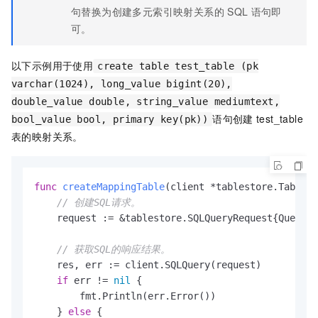
句替换为创建多元索引映射关系的
SQL
语句即
可。
以下示例用于使用
create table test_table (pk
varchar(1024), long_value bigint(20),
double_value double, string_value mediumtext,
语句创建
test_table
bool_value bool, primary key(pk))
表的映射关系。
func
createMappingTable
(client *tablestore.TableSt
// 创建SQL请求。
    request := &tablestore.SQLQueryRequest{Query: 
// 获取SQL的响应结果。
    res, err := client.SQLQuery(request)

if
 err != 
nil
 {

        fmt.Println(err.Error())

    } 
else
 {
