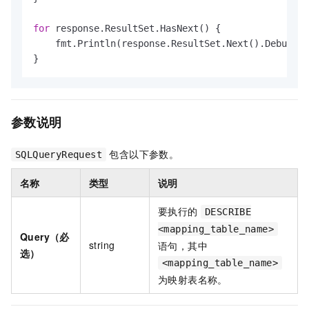
for
 response.ResultSet.HasNext() {

    fmt.Println(response.ResultSet.Next().DebugStr
}
参数说明
包含以下参数。
SQLQueryRequest
名称
类型
说明
要执行的
DESCRIBE
<mapping_table_name>
Query（必
string
语句，其中
选）
<mapping_table_name>
为映射表名称。