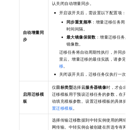
认关闭自动增量同步。
开启该开关后，需设置以下配置项：
同步重复频率
：增量迁移任务周期
时间间隔。
自动增量同
最大镜像保留数
：增量迁移任务默
步
镜像数。
迁移任务将自动周期性执行，并同步
里云。增量迁移的最佳实践，请参见
移
。
关闭该开关后，迁移任务仅执行一次
仅
目标类型
选择
云服务器镜像
时，才会出
启用迁移模
迁移模板用于预设迁移任务的参数，在开
板
动填充模板参数。设置迁移模板的具体操
置迁移模板
。
选择传输迁移数据到中转实例使用的网络
网传输。中转实例会被创建在所选专有网络