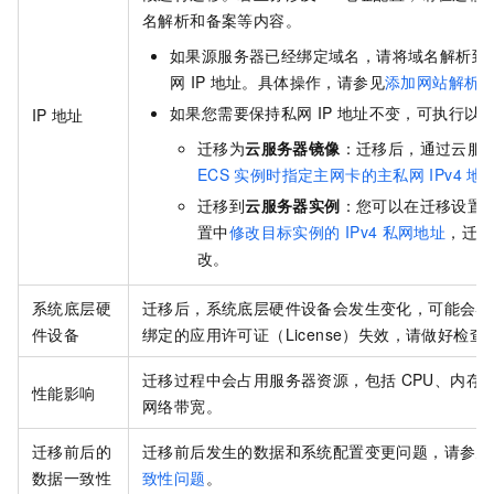
名解析和备案等内容。
如果源服务器已经绑定域名，请将域名解析到
网
IP
地址。具体操作，请参见
添加网站解析
如果您需要保持私网
IP
地址不变，可执行以
IP
地址
迁移为
云服务器镜像
：迁移后，通过云服
ECS
实例时指定主网卡的主私网
IPv4
地
迁移到
云服务器实例
：您可以在迁移设置
置中
修改目标实例的
IPv4
私网地址
，迁移
改。
系统底层硬
迁移后，系统底层硬件设备会发生变化，可能会导
件设备
绑定的应用许可证（License）失效，请做好检查
迁移过程中会占用服务器资源，包括
CPU、内存
性能影响
网络带宽。
迁移前后的
迁移前后发生的数据和系统配置变更问题，请参见
数据一致性
致性问题
。