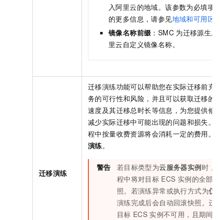
入阿里云的地域。该参数为必填项
的更多信息，请参见
地域和可用区
镜像名称前缀
：SMC
为迁移源生成
里云自定义镜像名称。
迁移演练功能可以帮助您在实际迁移前充
务的可行性和风险，并且可以获取迁移的
速度及其迁移总时长等信息，为您提供修
减少实际迁移中可能出现的问题和损失。
程中按量收费资源将会消耗一定的费用。
演练
。
警告
若目标类型为
云服务器实例
时，
迁移演练
程中将对目标
ECS
实例的全部
照。若演练异常或执行方式为
仅
演练完成后会自动回滚快照。迁
目标
ECS
实例不可用，且期间