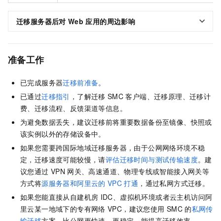
迁移服务器后对
Web
应用的周边影响
准备工作
已完成服务器
迁移前准备
。
已通过
迁移指引
，了解迁移
SMC
客户端、迁移原理、迁移计
费、迁移流程、反馈渠道等信息。
为避免数据丢失，建议迁移前将重要数据备份至镜像、快照或
该实例以外的存储设备中。
如果您需要跨国际地域迁移服务器，由于公网网络环境不稳
定，迁移速度可能较慢，请
评估迁移时间与测试传输速度
。建
议您通过
VPN
网关、高速通道、物理专线或智能接入网关等
方式将
源服务器和阿里云的
VPC
打通
，通过私网方式迁移。
如果您能直接从自建机房
IDC、虚拟机环境或者云主机访问阿
里云某一地域下的专有网络
VPC，建议您使用
SMC
的
私网传
输迁移
方案。比公网更快速、更稳定，能提高迁移效率。