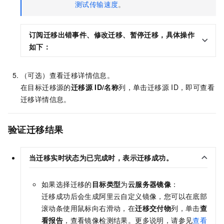
测试传输速度
。
订阅迁移出错事件、修改迁移、暂停迁移，具体操作
如下：
（可选）查看迁移详情信息。
在目标迁移源的
迁移源
ID/名称
列，单击迁移源
ID，即可查看
迁移详情信息。
验证迁移结果
当
迁移实时状态
为
已完成
时，表示迁移成功。
如果选择迁移的
目标类型
为
云服务器镜像
：
迁移成功后会生成阿里云自定义镜像，您可以在底部
滚动条使用鼠标向右滑动，在
迁移交付物
列，单击
查
看报告
，查看镜像检测结果。更多说明，请参见
查看