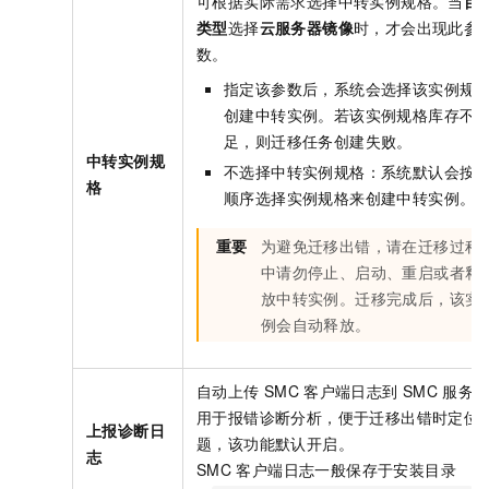
可根据实际需求选择中转实例规格。当
目
类型
选择
云服务器镜像
时，才会出现此参
数。
指定该参数后，系统会选择该实例规
创建中转实例。若该实例规格库存不
足，则迁移任务创建失败。
中转实例规
不选择中转实例规格：系统默认会按
格
顺序选择实例规格来创建中转实例。
重要
为避免迁移出错，请在迁移过程
中请勿停止、启动、重启或者释
放中转实例。迁移完成后，该实
例会自动释放。
自动上传
SMC
客户端日志到
SMC
服务
用于报错诊断分析，便于迁移出错时定位
上报诊断日
题，该功能默认开启。
志
SMC
客户端日志一般保存于安装目录