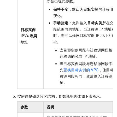
才会出现此参数。
保持不变
：默认为
目标实例
的迁移
IP
变化。
手动指定
：允许输入
目标实例
所在交
段范围内的地址。当迁移源
IP
地址在
目标实例
时，您可以修改目标实例
IP
地址为迁
IPV4
私网
址。
地址
当目标实例网段与迁移源网段相同
迁移源的私网
IP
地址。
当目标实例网段与迁移源网段不相
先
更换目标实例的
VPC
，使目标
移源网段相同，然后输入迁移源的
址。
按需调整磁盘分区结构，参数说明具体如下表所示。
参数
说明