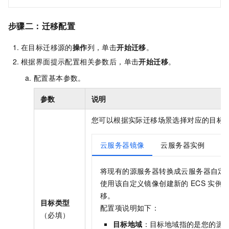
步骤二：迁移配置
在目标迁移源的
操作
列，单击
开始迁移
。
根据界面提示配置相关参数后，单击
开始迁移
。
配置基本参数。
参数
说明
您可以根据实际迁移场景选择对应的目标
云服务器镜像
云服务器实例
将现有的源服务器转换成云服务器自定
使用该自定义镜像创建新的
ECS
实例
移。
目标类型
配置项说明如下：
（必填）
目标地域
：目标地域指的是您的源