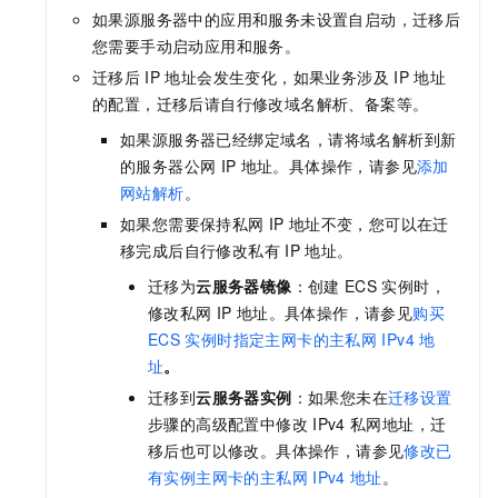
如果源服务器中的应用和服务未设置自启动，迁移后
您需要手动启动应用和服务。
迁移后
IP
地址会发生变化，如果业务涉及
IP
地址
的配置，迁移后请自行修改域名解析、备案等。
如果源服务器已经绑定域名，请将域名解析到新
的服务器公网
IP
地址。具体操作，请参见
添加
网站解析
。
如果您需要保持私网
IP
地址不变，您可以在迁
移完成后自行修改私有
IP
地址。
迁移为
云服务器镜像
：创建
ECS
实例时，
修改私网
IP
地址。具体操作，请参见
购买
ECS
实例时指定主网卡的主私网
IPv4
地
址
。
迁移到
云服务器实例
：如果您未在
迁移设置
步骤的高级配置中修改
IPv4
私网地址，迁
移后也可以修改。具体操作，请参见
修改已
有实例主网卡的主私网
IPv4
地址
。