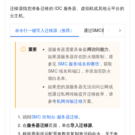
迁移源指您准备迁移的
IDC
服务器、虚拟机或其他云平台的
云主机。
命令行一键导入迁移源（推荐）
通过SMC客户端导入迁移
重要
源服务器需要具备
公网访问能力
。
如果源服务器存在防火墙限制，请
参见
SMC
服务域名有哪些
，获取
SMC
域名和端口，并添加至防火
墙白名单。
如果您的源服务器无法访问公网或
想通过私网传输提升迁移效率，请
参考
私网传输迁移
方案。
访问
SMC
控制台-服务器迁移
。
在
服务器迁移
页面，单击
导入迁移源
。
根据界面提示配置参数并复制激活码命令，关于参