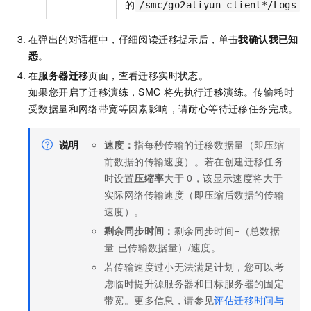
的
下
/smc/go2aliyun_client*/Logs
在弹出的对话框中，仔细阅读迁移提示后，单击
我确认我已知
悉
。
在
服务器迁移
页面，查看迁移实时状态。
如果您开启了迁移演练，SMC
将先执行迁移演练。传输耗时
受数据量和网络带宽等因素影响，请耐心等待迁移任务完成。
说明
速度：
指每秒传输的迁移数据量（即压缩
前数据的传输速度）。若在创建迁移任务
时设置
压缩率
大于
0，该显示速度将大于
实际网络传输速度（即压缩后数据的传输
速度）。
剩余同步时间：
剩余同步时间=（总数据
量-已传输数据量）/速度。
若传输速度过小无法满足计划，您可以考
虑临时提升源服务器和目标服务器的固定
带宽。更多信息，请参见
评估迁移时间与