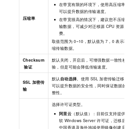
在带宽有限的环境下，使用高压缩率
可以提升数据的传输速度。
压缩率
在带宽很高的情况下，建议您不压缩
输数据，可减少对迁移源
CPU
资源的
费。
取值范围为
0~10，默认值为
7，0
表示不
缩传输数据。
Checksum
默认关闭，开启后，可增强数据一致性校
验证
验，但是可能会降低传输速度。
默认
自动选择
。使用
SSL
加密传输迁移数
SSL 加密传
可以提升数据的安全性，同时保证数据的
输
整性。
选择许可证类型。
阿里云
（默认值）：目前仅支持提供
软
Windows Server
许可证，迁移后
中国香港及海外地域使用镜像创建
EC