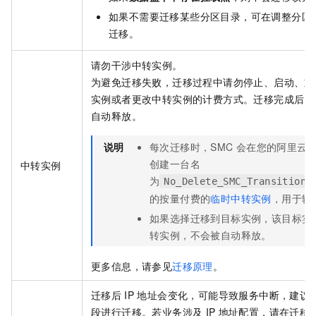
如果不需要迁移某些分区目录，可在调整分区
迁移。
请勿干涉中转实例。
为避免迁移失败，迁移过程中请勿停止、启动、重
实例或者更改中转实例的计费方式。迁移完成后，
自动释放。
说明
每次迁移时，SMC
会在您的阿里云
创建一台名
中转实例
为
No_Delete_SMC_Transition_
的按量付费的
临时中转实例
，用于辅
如果选择迁移到目标实例，该目标实
转实例，不会被自动释放。
更多信息，请参见
迁移原理
。
迁移后
IP
地址会变化，可能导致服务中断，建议
段进行迁移。若业务涉及
IP
地址配置，请在迁移