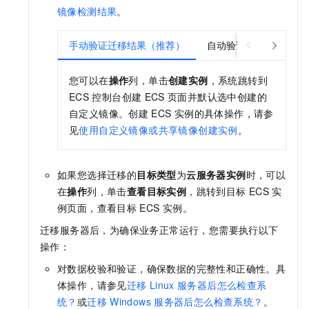
镜像检测结果
。
手动验证迁移结果（推荐）
自动验证迁移结果
您可以在
操作
列，单击
创建实例
，系统跳转到
ECS
控制台创建
ECS
页面并默认选中创建的
自定义镜像。创建
ECS
实例的具体操作，请参
见
使用自定义镜像或共享镜像创建实例
。
如果您选择迁移的
目标类型
为
云服务器实例
时，可以
在
操作
列，单击
查看目标实例
，跳转到目标
ECS
实
例页面，查看目标
ECS
实例。
迁移服务器后，为确保业务正常运行，您需要执行以下
操作：
对数据校验和验证，确保数据的完整性和正确性。具
体操作，请参见
迁移
Linux
服务器后怎么检查系
统？
或
迁移
Windows
服务器后怎么检查系统？
。