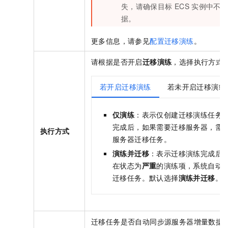
失，请确保目标
ECS
实例中不
据。
更多信息，请参见
配置迁移演练
。
请根据是否开启
迁移演练
，选择执行方式
若开启迁移演练
若未开启迁移演练
仅演练
：表示仅创建迁移演练任务
完成后，如果需要迁移服务器，需
执行方式
服务器迁移任务。
演练并迁移
：表示迁移演练完成后
在状态为
严重
的演练项，系统自动
迁移任务。默认选择
演练并迁移
。
迁移任务是否自动同步源服务器增量数据