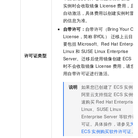
实例时会收取镜像
License
费用，且
自动激活，具体费用以创建实例时显
的信息为准。
自带许可
：
自带许可（Bring Your Ow
License，简称
BYOL） 迁移上云目
要包括
Microsoft、Red Hat Enterpri
Linux
和
SUSE Linux Enterprise
许可证类型
Server。迁移后使用镜像创建
ECS
实
时不会收取镜像
License
费用，请您
用自带许可证进行激活。
说明
如果您已创建了
ECS
实例，
阿里云支持指定
ECS
实例快
速购买
Red Hat Enterprise
Linux、SUSE Linux
Enterprise Server
等软件许
可证。具体操作，请参见
为
ECS
实例购买软件许可证
。