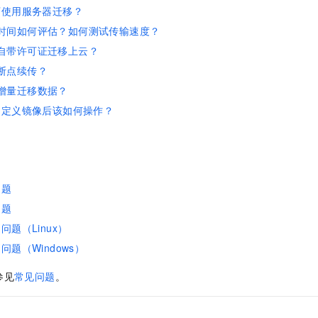
下使用服务器迁移？
时间如何评估？如何测试传输速度？
自带许可证迁移上云？
断点续传？
增量迁移数据？
自定义镜像后该如何操作？
问题
问题
题（Linux）
题（Windows）
参见
常见问题
。