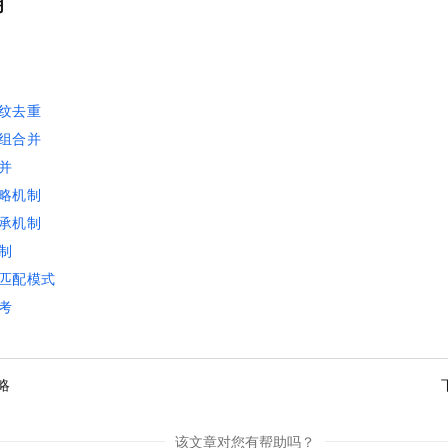
明
纹去重
组合并
并
略机制
承机制
制
匹配模式
考
略
该文章对您有帮助吗？