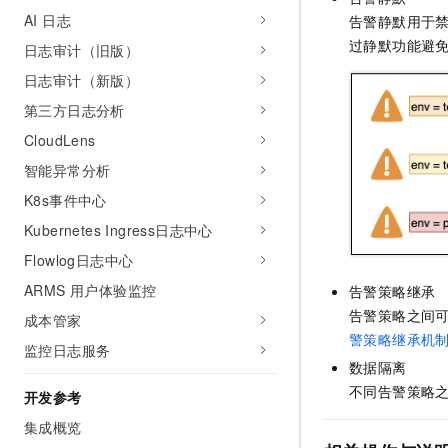
AI 日志
告警静默用于
过静默功能避
日志审计（旧版）
日志审计（新版）
第三方日志分析
CloudLens
智能异常分析
K8s事件中心
Kubernetes Ingress日志中心
Flowlog日志中心
ARMS 用户体验监控
告警策略继承
告警策略之间
成本管家
警策略继承机
监控日志服务
数据隔离
不同告警策略
开发参考
集成概览