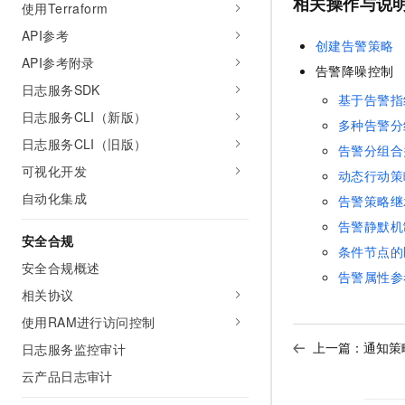
相关操作与说
使用Terraform
API参考
创建告警策略
API参考附录
告警降噪控制
日志服务SDK
基于告警指
日志服务CLI（新版）
多种告警分
日志服务CLI（旧版）
告警分组合
可视化开发
动态行动策
自动化集成
告警策略继
告警静默机
安全合规
条件节点的
安全合规概述
告警属性参
相关协议
使用RAM进行访问控制
上一篇：
通知策
日志服务监控审计
云产品日志审计