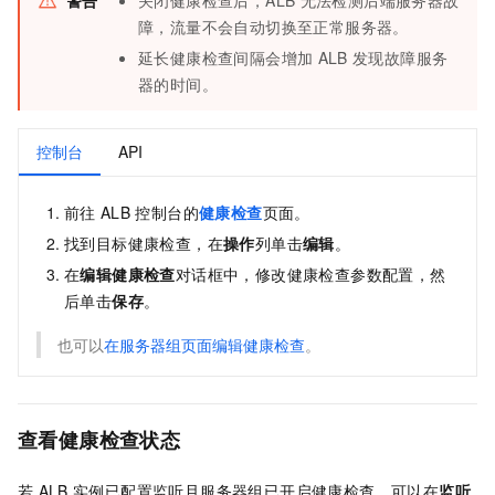
警告
关闭健康检查后，
ALB
无法检测后端服务器故
障，流量不会自动切换至正常服务器。
延长健康检查间隔会增加
ALB
发现故障服务
器的时间。
控制台
API
前往
ALB
控制台的
健康检查
页面。
找到目标健康检查，在
操作
列单击
编辑
。
在
编辑健康检查
对话框中，修改健康检查参数配置，然
后单击
保存
。
也可以
在服务器组页面编辑健康检查
。
查看健康检查状态
若
ALB
实例已配置监听且服务器组已开启健康检查，可以在
监听