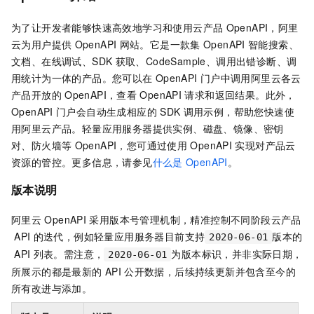
为了让开发者能够快速高效地学习和使用云产品
OpenAPI，阿里
云为用户提供
OpenAPI
网站。它是一款集
OpenAPI
智能搜索、
文档、在线调试、SDK
获取、CodeSample、调用出错诊断、调
用统计为一体的产品。您可以在
OpenAPI
门户中调用阿里云各云
产品开放的
OpenAPI，查看
OpenAPI
请求和返回结果。此外，
OpenAPI
门户会自动生成相应的
SDK
调用示例，帮助您快速使
用阿里云产品。
轻量应用服务器
提供实例、磁盘、镜像、密钥
对、防火墙等
OpenAPI，您可通过使用
OpenAPI
实现对产品云
资源的管控。更多信息，请参见
什么是
OpenAPI
。
版本说明
阿里云
OpenAPI
采用版本号管理机制，精准控制不同阶段云产品
API
的迭代，例如轻量应用服务器目前支持
版本的
2020-06-01
API
列表。需注意，
为版本标识，并非实际日期，
2020-06-01
所展示的都是最新的
API
公开数据，后续持续更新并包含至今的
所有改进与添加。