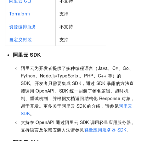
阿里云
CLI
不支持
Terraform
支持
资源编排服务
不支持
自定义封装
支持
阿里云 SDK
阿里云为开发者提供了多种编程语言（Java、C#、Go、
Python、Node.js/TypeScript、PHP、C++ 等）的
SDK。开发者只需要集成
SDK，通过
SDK
暴露的方法直
接调用
OpenAPI。SDK
统一封装了签名逻辑、超时机
制、重试机制，并根据文档返回结构化
Response
对象，
易于开发。更多关于阿里云
SDK
的介绍，请参见
阿里云
SDK
。
支持在
OpenAPI
通过阿里云
SDK
调用
轻量应用服务器
。
支持语言及依赖安装方法请参见
轻量应用服务器
SDK
。