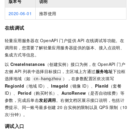
版本号
说明
2020-06-01
推荐使用
在线调试
轻量应用服务器
在
OpenAPI
门户提供
API
在线调试等功能。在
调用前，您需要了解
轻量应用服务器
提供的版本、接入点说明、
集成方式等信息。
以
CreateInstances
（创建实例）接口为例，在 OpenAPI 门户
左侧 API 列表中选择目标接口，主区域上方通过
服务地址
下拉框
选择地域（如
），在参数配置区依次填写
cn-hangzhou
RegionId
（地域 ID）、
ImageId
（镜像 ID）、
PlanId
（套餐
ID）、
Period
（购买时长）、
AutoRenew
（是否自动续费）等
参数，完成后单击
发起调用
。右侧文档区展示接口说明，包括计
费提示、同一账号最多创建 20 台实例的限制以及 QPS 限制（10
次/分钟）。
调试入口