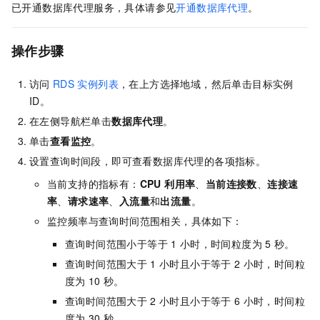
已开通数据库代理服务，具体请参见
开通数据库代理
。
操作步骤
访问
RDS
实例列表
，在上方选择地域，然后单击目标实例
ID。
在左侧导航栏单击
数据库代理
。
单击
查看监控
。
设置查询时间段，即可查看数据库代理的各项指标。
当前支持的指标有：
CPU 利用率
、
当前连接数
、
连接速
率
、
请求速率
、
入流量
和
出流量
。
监控频率与查询时间范围相关，具体如下：
查询时间范围小于等于
1
小时，时间粒度为
5
秒。
查询时间范围大于
1
小时且小于等于
2
小时，时间粒
度为
10
秒。
查询时间范围大于
2
小时且小于等于
6
小时，时间粒
度为
30
秒。