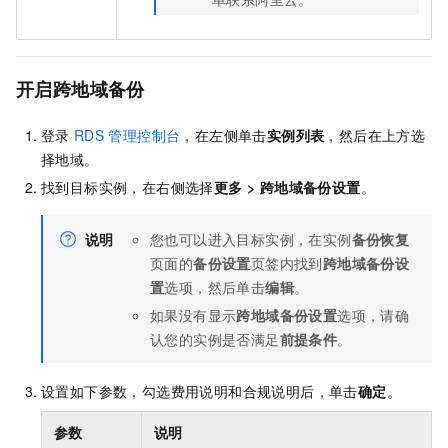
开启跨地域备份
登录
RDS
管理控制台
，在左侧单击
实例列表
，然后在上方选
择地域。
找到目标实例，在右侧选择
更多
>
跨地域备份设置
。
说明
您也可以进入目标实例，在实例
备份恢复
页面的
备份设置
页签内找到
跨地域备份设
置
选项，然后单击
编辑
。
如果没有显示
跨地域备份设置
选项，请确
认您的实例是否满足
前提条件
。
设置如下参数，勾选费用说明和合规说明后，单击
确定
。
参数
说明