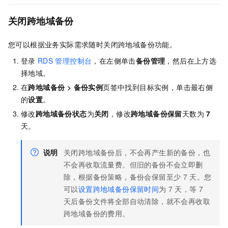
关闭跨地域备份
您可以根据业务实际需求随时关闭跨地域备份功能。
登录
RDS
管理控制台
，在左侧单击
备份管理
，然后在上方选
择地域。
在
跨地域备份
>
备份实例
页签中找到目标实例，单击最右侧
的
设置
。
修改
跨地域备份状态
为
关闭
，修改
跨地域备份保留
天数为
7
天。
说明
关闭跨地域备份后，不会再产生新的备份，也
不会再收取流量费。但旧的备份不会立即删
除，根据备份策略，备份会保留至少
7
天。您
可以
设置跨地域备份保留时间
为
7
天，等
7
天后备份文件将全部自动清除，就不会再收取
跨地域备份的费用。