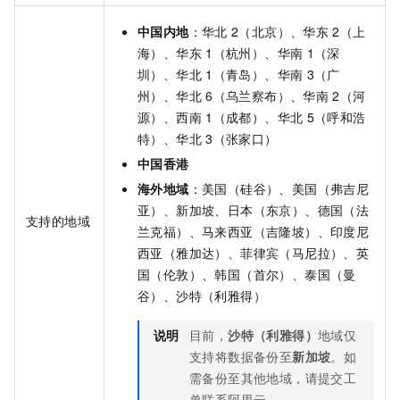
中国内地
：华北
2（北京）、华东
2（上
海）、华东
1（杭州）、华南
1（深
圳）、华北
1（青岛）、华南
3（广
州）、华北
6（乌兰察布）、华南
2（河
源）、西南
1（成都）、华北
5（呼和浩
特）、华北
3（张家口）
中国香港
海外地域
：美国（硅谷）、美国（弗吉尼
亚）、新加坡、日本（东京）、德国（法
支持的地域
兰克福）、马来西亚（吉隆坡）、印度尼
西亚（雅加达）、菲律宾（马尼拉）、英
国（伦敦）、韩国（首尔）、泰国（曼
谷）、沙特（利雅得）
说明
目前，
沙特（利雅得）
地域仅
支持将数据备份至
新加坡
。如
需备份至其他地域，请提交工
单联系阿里云。