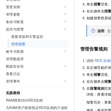
单击
报警
页签
变更实例
在右侧单击
报
管理参数
创建报警联系
备份与恢复
监控与报警
说明
您
查看资源和引擎监控
管理报警
管理告警规则
账号与权限
管理数据库
访问
RDS
实例
数据安全性
在左侧导航栏
查看日志
单击
报警
页签
管理事件
在右侧单击
报
在
报警规则
页
实践教程
详情：查看详
RAM授权访问RDS实例
报警历史：查
为RAM用户授权指定RDS实例的只读权
修改：修改告