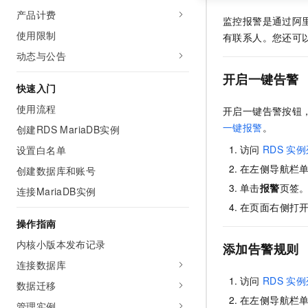
产品计费
监控报警是通过阿
使用限制
有联系人。您还可
动态与公告
开启一键告警
快速入门
使用流程
开启一键告警按钮
一键报警
。
创建RDS MariaDB实例
访问
RDS
实例
设置白名单
在左侧导航栏
创建数据库和账号
单击
报警
页签
连接MariaDB实例
在页面右侧打
操作指南
内核小版本发布记录
添加告警规则
连接数据库
访问
RDS
实例
数据迁移
在左侧导航栏
管理实例