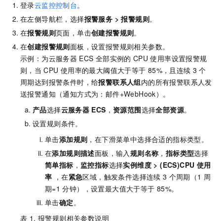
登录
云监控控制台
。
在左侧导航栏，选择
报警服务
>
报警规则
。
在
报警规则
页面，单击
创建报警规则
。
在
创建报警规则
面板，设置报警规则相关参数。
示例：为云服务器
ECS
全部实例的
CPU
使用率设置报警规
则，当
CPU
使用率的最大阈值大于等于
85%，且连续
3
个
周期达到报警条件时，给
报警联系人组
内的所有报警联系人发
送报警通知
（通知方式为：邮件+WebHook）
。
产品
选择
云服务器
ECS
，
资源范围
选择
全部资源
。
设置规则条件。
单击
添加规则
，在下滑菜单中选择合适的指标类型。
在
添加规则描述
面板，输入
规则名称
，
指标类型
选择
简单指标
，
监控指标
选择
实例维度
>
(ECS)CPU
使用
率
，在
紧急
区域，触发条件选择连续
3
个周期（1
周
期=1
分钟），设置最大值大于等于
85%。
单击
确定
。
表 1.
报警规则相关参数说明