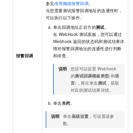
参见
使用阈值报警回调
。
当您需要测试报警回调地址的连通性时，
可以执行以下操作。
单击回调地址正后方的
测试
。
在
WebHook
测试面板，您可以通过
Webhook
返回的状态码和测试结果详
情对报警回调地址的连通性进行判断
报警回调
和排查。
说明
您还可以设置
Webhook
的
测试回调模板类型:
和
语
言:
，再次单击
测试
，获取
对应的测试结果详情。
单击
关闭
。
说明
单击
高级设置
，可设置该参
数。