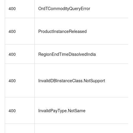
400
OrdTCommodityQueryError
400
ProductInstanceReleased
400
RegionEndTimeDissolvedIndia
400
InvalidDBInstanceClass.NotSupport
400
InvalidPayType.NotSame