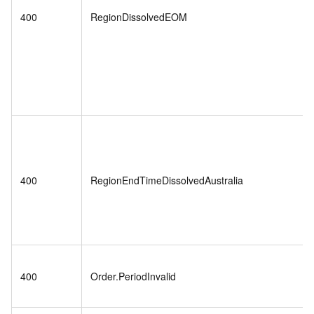
400
RegionDissolvedEOM
400
RegionEndTimeDissolvedAustralia
400
Order.PeriodInvalid