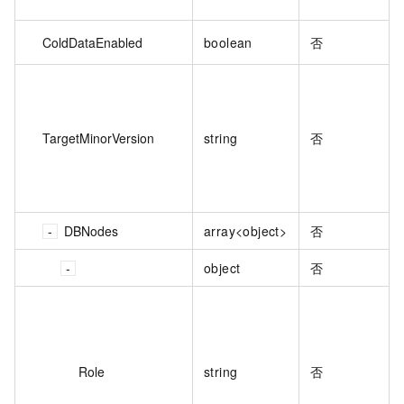
ColdDataEnabled
boolean
否
TargetMinorVersion
string
否
DBNodes
array<object>
否
object
否
Role
string
否