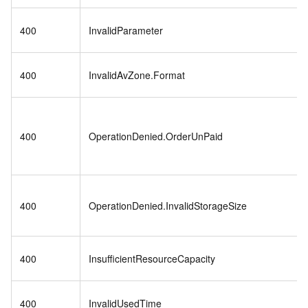
400
InvalidParameter
400
InvalidAvZone.Format
400
OperationDenied.OrderUnPaid
400
OperationDenied.InvalidStorageSize
400
InsufficientResourceCapacity
400
InvalidUsedTime