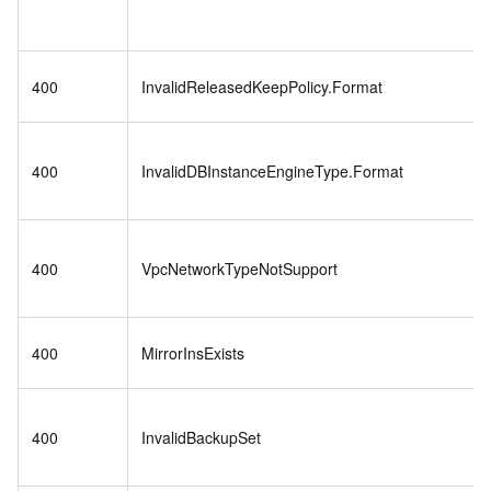
400
InvalidReleasedKeepPolicy.Format
400
InvalidDBInstanceEngineType.Format
400
VpcNetworkTypeNotSupport
400
MirrorInsExists
400
InvalidBackupSet