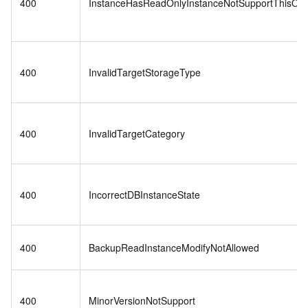
400
InstanceHasReadOnlyInstanceNotSupportThisOpe
400
InvalidTargetStorageType
400
InvalidTargetCategory
400
IncorrectDBInstanceState
400
BackupReadInstanceModifyNotAllowed
400
MinorVersionNotSupport