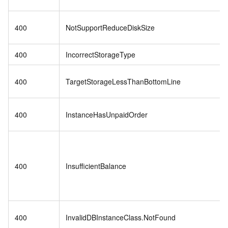
400
NotSupportReduceDiskSize
400
IncorrectStorageType
400
TargetStorageLessThanBottomLine
400
InstanceHasUnpaidOrder
400
InsufficientBalance
400
InvalidDBInstanceClass.NotFound