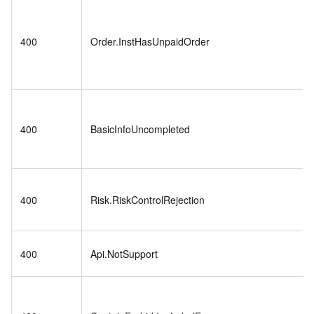
400
Order.InstHasUnpaidOrder
400
BasicInfoUncompleted
400
Risk.RiskControlRejection
400
Api.NotSupport