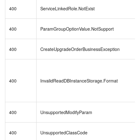
400
ServiceLinkedRole.NotExist
400
ParamGroupOptionValue.NotSupport
400
CreateUpgradeOrderBusinessException
400
InvalidReadDBInstanceStorage.Format
400
UnsupportedModifyParam
400
UnsupportedClassCode