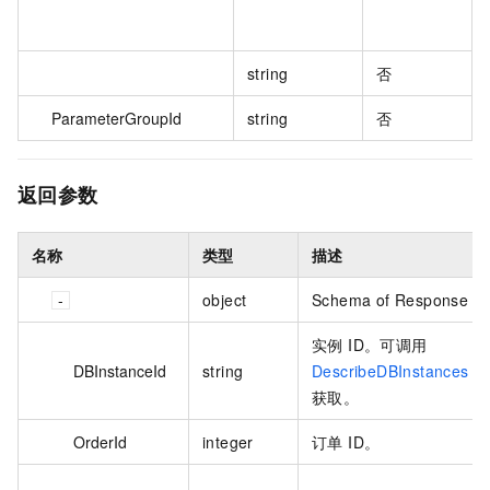
string
否
ParameterGroupId
string
否
返回参数
名称
类型
描述
object
Schema of Response
实例 ID。可调用
DBInstanceId
string
DescribeDBInstances
获取。
OrderId
integer
订单 ID。