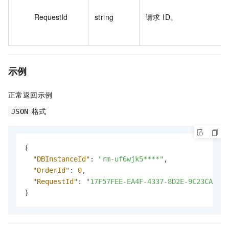
RequestId
string
请求 ID。
示例
正常返回示例
格式
JSON
{
"DBInstanceId"
:
"rm-uf6wjk5****"
,
"OrderId"
:
0
,
"RequestId"
:
"17F57FEE-EA4F-4337-8D2E-9C23CAA63D
}