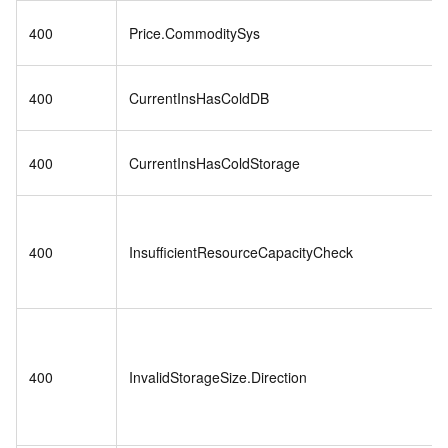
400
Price.CommoditySys
400
CurrentInsHasColdDB
400
CurrentInsHasColdStorage
400
InsufficientResourceCapacityCheck
400
InvalidStorageSize.Direction