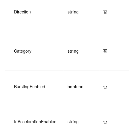
Direction
string
否
Category
string
否
BurstingEnabled
boolean
否
IoAccelerationEnabled
string
否