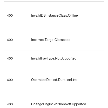
400
InvalidDBInstanceClass.Offline
400
IncorrectTargetClasscode
400
InvalidPayType.NotSupported
400
OperationDenied.DurationLimit
400
ChangeEngineVersionNotSupported