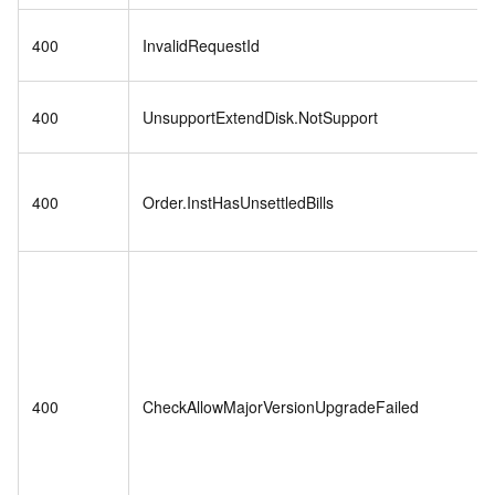
400
InvalidRequestId
400
UnsupportExtendDisk.NotSupport
400
Order.InstHasUnsettledBills
400
CheckAllowMajorVersionUpgradeFailed