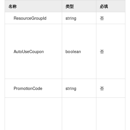
名称
类型
必填
ResourceGroupId
string
否
AutoUseCoupon
boolean
否
PromotionCode
string
否