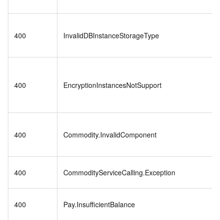
400
InvalidDBInstanceStorageType
400
EncryptionInstancesNotSupport
400
Commodity.InvalidComponent
400
CommodityServiceCalling.Exception
400
Pay.InsufficientBalance