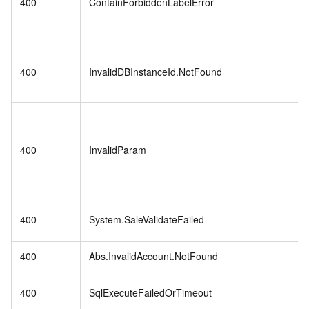
400
ContainForbiddenLabelError
400
InvalidDBInstanceId.NotFound
400
InvalidParam
400
System.SaleValidateFailed
400
Abs.InvalidAccount.NotFound
400
SqlExecuteFailedOrTimeout