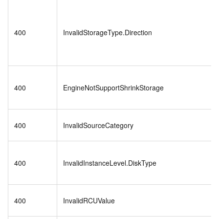
400
InvalidStorageType.Direction
400
EngineNotSupportShrinkStorage
400
InvalidSourceCategory
400
InvalidInstanceLevel.DiskType
400
InvalidRCUValue