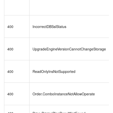
400
IncorrectDBSslStatus
400
UpgradeEngineVersionCannotChangeStorage
400
ReadOnlyInsNotSupported
400
Order.ComboInstanceNotAllowOperate