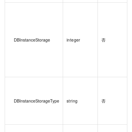
DBInstanceStorage
integer
否
DBInstanceStorageType
string
否