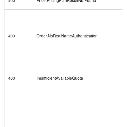
400
Price.PricingPlanResultNotFound
400
Order.NoRealNameAuthentication
400
InsufficientAvailableQuota