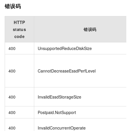
错误码
HTTP
status
错误码
code
400
UnsupportedReduceDiskSize
400
CannotDecreaseEssdPerfLevel
400
InvalidEssdStorageSize
400
Postpaid.NotSupport
400
InvalidConcurrentOperate