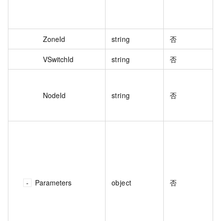
ZoneId
string
否
VSwitchId
string
否
NodeId
string
否
Parameters
object
否