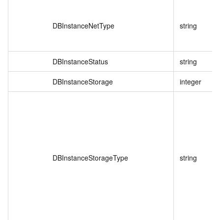
DBInstanceNetType
string
DBInstanceStatus
string
DBInstanceStorage
integer
DBInstanceStorageType
string