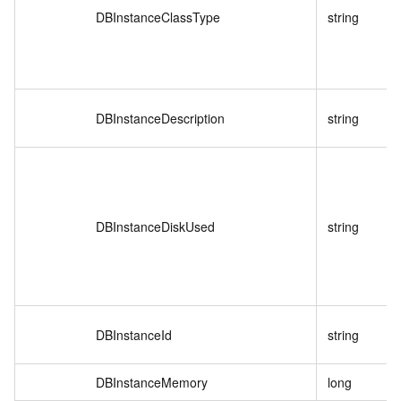
DBInstanceClassType
string
DBInstanceDescription
string
DBInstanceDiskUsed
string
DBInstanceId
string
DBInstanceMemory
long