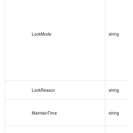
LockMode
string
LockReason
string
MaintainTime
string