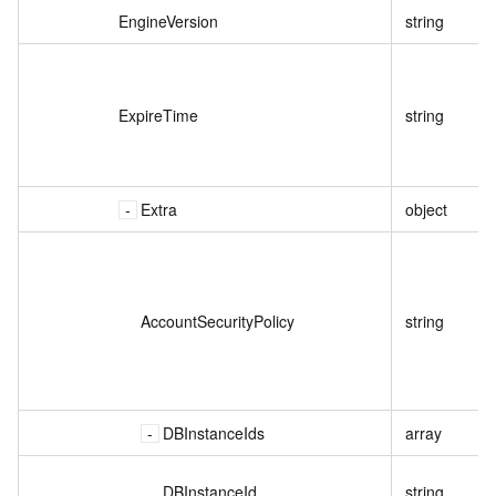
EngineVersion
string
ExpireTime
string
Extra
object
AccountSecurityPolicy
string
DBInstanceIds
array
DBInstanceId
string