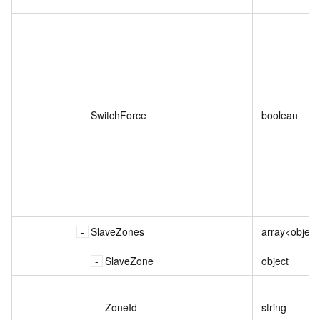
SwitchForce
boolean
SlaveZones
array<object
SlaveZone
object
ZoneId
string