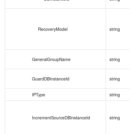
RecoveryModel
string
GeneralGroupName
string
GuardDBInstanceId
string
IPType
string
IncrementSourceDBInstanceId
string