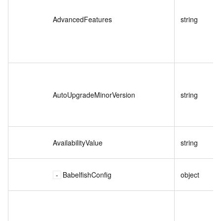
AdvancedFeatures
string
AutoUpgradeMinorVersion
string
AvailabilityValue
string
BabelfishConfig
object