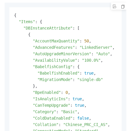
{

"Items"
: {

"DBInstanceAttribute"
: [

      {

"AccountMaxQuantity"
: 
50
,

"AdvancedFeatures"
: 
"LinkedServer"
,

"AutoUpgradeMinorVersion"
: 
"Auto"
,

"AvailabilityValue"
: 
"100.0%"
,

"BabelfishConfig"
: {

"BabelfishEnabled"
: 
true
,

"MigrationMode"
: 
"single-db"
        },

"BpeEnabled"
: 
0
,

"IsAnalyticIns"
: 
true
,

"CanTempUpgrade"
: 
true
,

"Category"
: 
"Basic"
,

"ColdDataEnabled"
: 
false
,

"Collation"
: 
"Chinese_PRC_CI_AS"
,

"ConnectionMode"
: 
"Standard"
,
