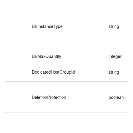
DBInstanceType
string
DBMaxQuantity
integer
DedicatedHostGroupId
string
DeletionProtection
boolean