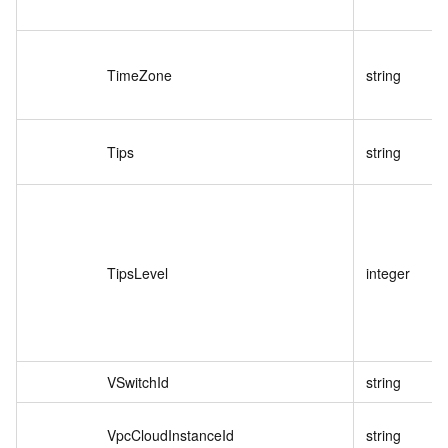
TimeZone
string
Tips
string
TipsLevel
integer
VSwitchId
string
VpcCloudInstanceId
string