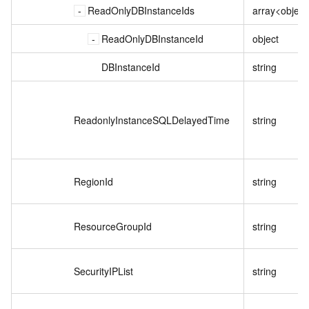
ReadOnlyDBInstanceIds
array<object
ReadOnlyDBInstanceId
object
DBInstanceId
string
ReadonlyInstanceSQLDelayedTime
string
RegionId
string
ResourceGroupId
string
SecurityIPList
string