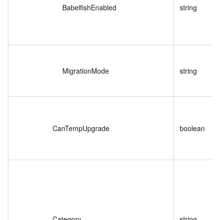
BabelfishEnabled
string
MigrationMode
string
CanTempUpgrade
boolean
Category
string