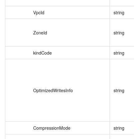
VpcId
string
ZoneId
string
kindCode
string
OptimizedWritesInfo
string
CompressionMode
string