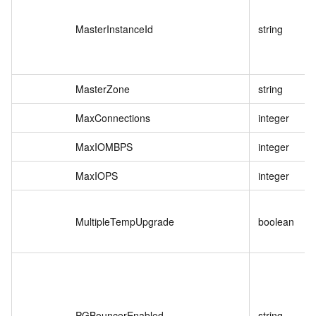
MasterInstanceId
string
MasterZone
string
MaxConnections
integer
MaxIOMBPS
integer
MaxIOPS
integer
MultipleTempUpgrade
boolean
PGBouncerEnabled
string