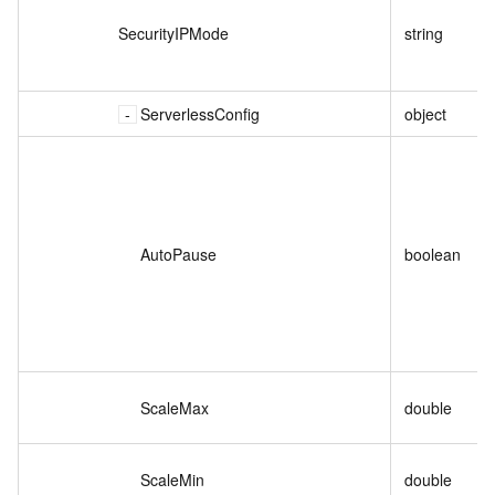
SecurityIPMode
string
ServerlessConfig
object
AutoPause
boolean
ScaleMax
double
ScaleMin
double