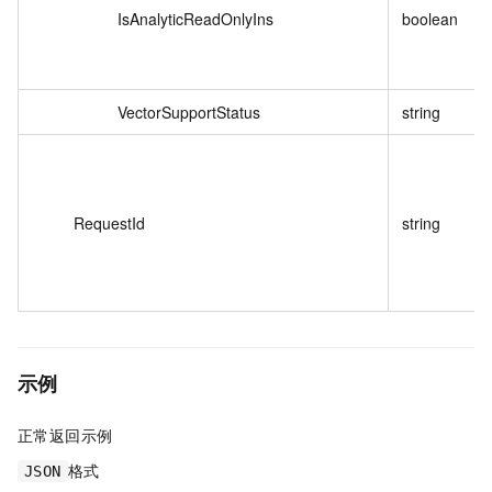
IsAnalyticReadOnlyIns
boolean
VectorSupportStatus
string
RequestId
string
示例
正常返回示例
格式
JSON