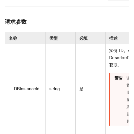
请求参数
名称
类型
必填
描述
实例 ID。可
DescribeDB
获取。
警告
请
置
DBInstanceId
string
是
ID
量
则
超
败