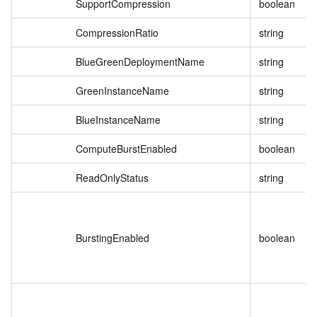
SupportCompression
boolean
CompressionRatio
string
BlueGreenDeploymentName
string
GreenInstanceName
string
BlueInstanceName
string
ComputeBurstEnabled
boolean
ReadOnlyStatus
string
BurstingEnabled
boolean