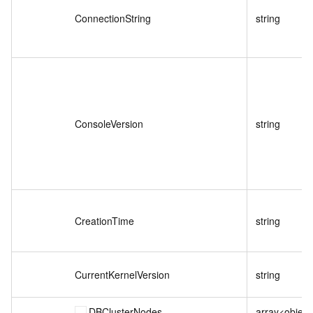
ConnectionString
string
ConsoleVersion
string
CreationTime
string
CurrentKernelVersion
string
DBClusterNodes
array<object