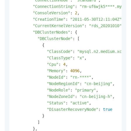
"ConnectionString"
: 
"rm-uf6wjk5****.mysql.
"ConsoleVersion"
: 
2
,

"CreationTime"
: 
"2011-05-30T12:11:04Z"
,

"CurrentKernelVersion"
: 
"rds_20201010"
,

"DBClusterNodes"
: {

"DBClusterNode"
: [

            {

"ClassCode"
: 
"mysql.n2.medium.xc"
,

"ClassType"
: 
"x"
,

"Cpu"
: 
4
,

"Memory"
: 
4096
,

"NodeId"
: 
"rn-****"
,

"NodeRegionId"
: 
"cn-beijing"
,

"NodeRole"
: 
"primary"
,

"NodeZoneId"
: 
"cn-beijing-h"
,

"Status"
: 
"active"
,

"DisasterRecoveryNode"
: 
true
            }

          ]

        },
