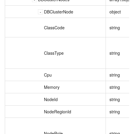
DBClusterNode
object
ClassCode
string
ClassType
string
Cpu
string
Memory
string
NodeId
string
NodeRegionId
string
NodeRole
string