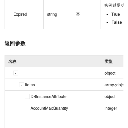
实例过期状
Expired
string
否
True
：已
False
：
返回参数
名称
类型
object
Items
array<object
DBInstanceAttribute
object
AccountMaxQuantity
integer