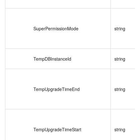
SuperPermissionMode
string
TempDBInstanceId
string
TempUpgradeTimeEnd
string
TempUpgradeTimeStart
string