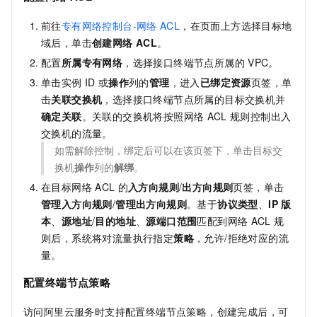
前往
专有网络控制台-网络
ACL
，在页面上方选择目标地
域后，单击
创建网络
ACL
。
配置
所属专有网络
，选择接口终端节点所属的
VPC。
单击实例
ID
或
操作
列的
管理
，进入
已绑定资源
页签，单
击
关联交换机
，选择接口终端节点所属的目标交换机并
确定关联
。关联的交换机将按照网络
ACL
规则控制出入
交换机的流量。
如需解除控制，绑定后可以在该页签下，单击目标交
换机
操作
列的
解绑
。
在目标网络
ACL
的
入方向规则
/
出方向规则
页签，单击
管理入方向规则
/
管理出方向规则
。基于
协议类型
、
IP
版
本
、
源地址
/
目的地址
、
源端口范围
匹配到网络
ACL
规
则后，系统将对流量执行指定
策略
，允许/拒绝对应的流
量。
配置终端节点策略
访问阿里云服务时支持配置终端节点策略，创建完成后，可