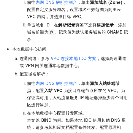
前往
内网 DNS 解析控制台
，单击
添加域名 (Zone)
，
配置自定义服务域名，设置域名生效范围为阿里云
VPC
内网，并选择目标 VPC。
单击域名
ID，在
解析记录
页签下选择
添加记录
，添加
域名前缀为
、记录值为默认服务域名的
CNAME
记
@
录。
本地数据中心访问
连通网络：参考
VPC
连接本地 IDC 方案
，选择高速通道
或 VPN 网关连通本地数据中心。
配置域名解析：
前往
内网 DNS 解析控制台
，单击
添加入站终端节
点
，配置
入站
VPC
为接口终端节点所在的 VPC。为
保证高可用，入站流量服务 IP 地址选择至少两个可用
区进行添加。
在本地数据中心配置转发区域。
本文以 BIND 为例。如果本地 IDC 使用其他 DNS 系
统，请参考其相应文档配置条件转发。配置原理相