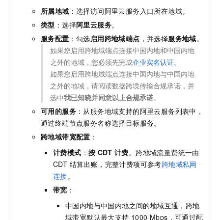
所属地域
：选择访问阿里云服务入口所在地域。
类型
：选择
阿里云服务
。
服务配置
：勾选
启用跨地域端点
，并选择
服务地域
。
如果您启用跨地域端点连接中国内地和中国内地
之外的地域，您必须先完成
企业实名认证
。
如果您启用跨地域端点连接中国内地与中国内地
之外的地域，请阅读数据跨境传输合规承诺，并
选中
我已知晓并同意以上合规承诺
。
可用的服务
：从服务地域支持的阿里云服务列表中，
通过终端节点服务名称选择目标服务。
跨地域带宽配置
：
计费模式
：
按
CDT
计费
。跨地域流量费统一由
CDT 结算出账，完整计费项可参考
跨地域私网
连接
。
带宽
：
中国内地与中国内地之间的地域互通，跨地
域带宽默认最大支持 1000 Mbps，可通过配