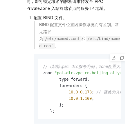
同，即将特定域名的解析请求转发至 VPC
PrivateZone 入站终端节点的服务 IP 地址。
配置 BIND 文件。
BIND 配置文件位置因操作系统而有区别。常
见路径
为
和
/etc/named.conf
/etc/bind/name
。
d.conf
// 以访问pai-dlc服务为例，zone配置为
zone 
"pai-dlc-vpc.cn-beijing.aliyuncs
       type forward;

       forwarders 
{
10.0
.0
.173
; 
// 替换为入站流
10.0
.1
.109
;

}
;

}
;