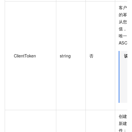
客户端
的幂等
从您的
值，确
唯一。C
ASCI
ClientToken
string
否
说
创建的 
新建的
件：