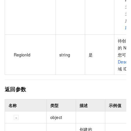
关
关
息
段
待创建的
的 NA
RegionId
string
是
您可以
Descr
域 ID
返回参数
名称
类型
描述
示例值
object
创建的