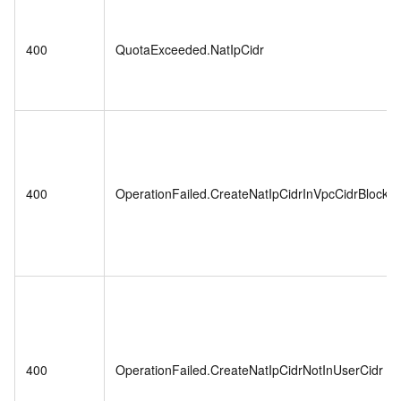
400
QuotaExceeded.NatIpCidr
400
OperationFailed.CreateNatIpCidrInVpcCidrBlock
400
OperationFailed.CreateNatIpCidrNotInUserCidr