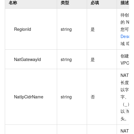
名称
类型
必填
描述
待创建的
的 NA
RegionId
string
是
您可以
Descr
域 ID
创建 N
NatGatewayId
string
是
VPC 
NAT 
长度为
以字母
NatIpCidrName
string
否
字、半
（_）
以
ht
头。
NAT