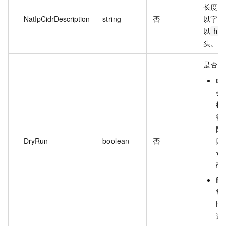
长度为
NatIpCidrDescription
string
否
以字母
以
ht
头。
是否只
tr
会
检
需
限
DryRun
boolean
否
则
查
码
fa
常
H
进