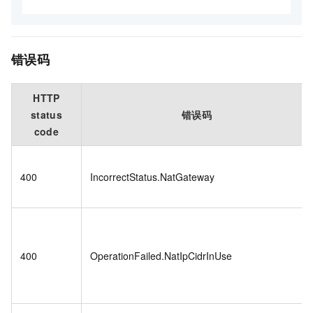
错误码
HTTP
status
错误码
code
400
IncorrectStatus.NatGateway
400
OperationFailed.NatIpCidrInUse