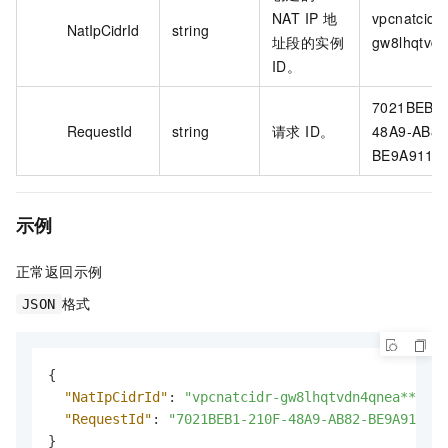
NAT IP 地
vpcnatcidr-
NatIpCidrId
string
址段的实例
gw8lhqtvdn
ID。
7021BEB1-
RequestId
string
请求 ID。
48A9-AB82
BE9A9110
示例
正常返回示例
格式
JSON
{
"NatIpCidrId"
:
"vpcnatcidr-gw8lhqtvdn4qnea****"
,
"RequestId"
:
"7021BEB1-210F-48A9-AB82-BE9A9110BB
}