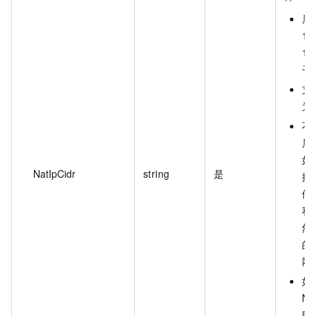
属于
17
19
子
支
为 
不
属
如
NatIpCidr
string
是
换
他
私
然
的
网
如
N
段