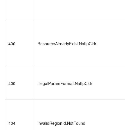
400
ResourceAlreadyExist.NatIpCidr
400
IllegalParamFormat.NatIpCidr
404
InvalidRegionId.NotFound