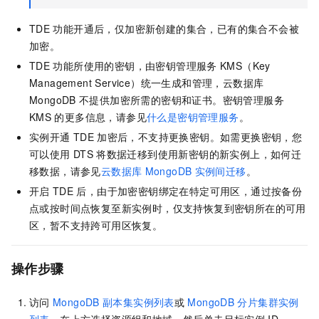
TDE
功能开通后，仅加密新创建的集合，已有的集合不会被
加密。
TDE
功能所使用的密钥，由密钥管理服务
KMS（Key
Management Service）统一生成和管理，云数据库
MongoDB
不提供加密所需的密钥和证书。密钥管理服务
KMS
的更多信息，请参见
什么是密钥管理服务
。
实例开通
TDE
加密后，不支持更换密钥。如需更换密钥，您
可以使用
DTS
将数据迁移到使用新密钥的新实例上，如何迁
移数据，请参见
云数据库
MongoDB
实例间迁移
。
开启
TDE
后，由于加密密钥绑定在特定可用区，通过按备份
点或按时间点恢复至新实例时，仅支持恢复到密钥所在的可用
区，暂不支持跨可用区恢复。
操作步骤
访问
MongoDB
副本集实例列表
或
MongoDB
分片集群实例
列表
，在上方选择资源组和地域，然后单击目标实例
ID。