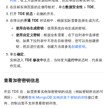
在目标实例页面的左侧导航栏，单击
数据安全性
>
TDE
。
打开
TDE
状态：
右侧的开关。
在弹出的
开通
TDE
对话框中，根据实际需要选择生成方式。
使用自动生成密钥
：使用系统自动生成的密钥。
使用自定义密钥
：根据业务需要，在下拉列表中选择密
钥。如果下拉列表中不存在目标密钥，您可以先创建密
钥，然后进行选择。创建方法请参见
创建密钥
。
单击
确定
。
实例进入
TDE
修改中
状态，当转变为
运行中
状态时，代表操
作完成。
查看加密密钥信息
开启
TDE
后，如需查看实例加密密钥的信息（例如密钥所在的可
用区），可调用
查询
MongoDB
实例的某个密钥的详情
接口查
询，控制台暂不支持查看密钥详情。