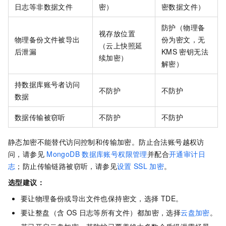
日志等非数据文件
密）
密数据文件）
防护（物理备
视存放位置
物理备份文件被导出
份为密文，无
（云上快照延
后泄漏
KMS
密钥无法
续加密）
解密）
持数据库账号者访问
不防护
不防护
数据
数据传输被窃听
不防护
不防护
静态加密不能替代访问控制和传输加密。防止合法账号越权访
问，请参见
MongoDB
数据库账号权限管理
并配合
开通审计日
志
；防止传输链路被窃听，请参见
设置
SSL
加密
。
选型建议：
要让物理备份或导出文件也保持密文，选择
TDE。
要让整盘（含
OS
日志等所有文件）都加密，选择
云盘加密
。