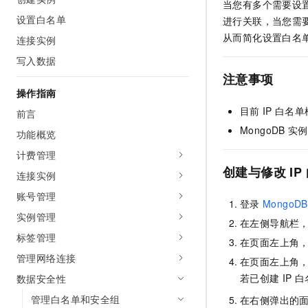
当您有多个需要设
设置白名单
进行关联，当您需
从而简化设置白名
连接实例
写入数据
注意事项
操作指南
目前
IP
白名单
前言
MongoDB
实例
功能概览
计费管理
创建与修改
IP
连接实例
账号管理
登录
MongoDB
实例管理
在左侧导航栏
标签管理
在页面左上角
管理网络连接
在页面左上角
若已创建
IP
白
数据安全性
管理白名单和安全组
在右侧弹出的