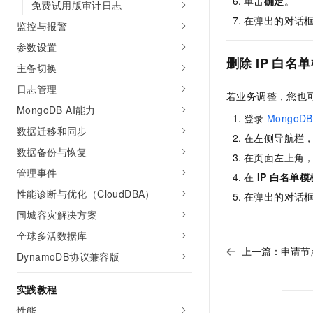
单击
确定
。
免费试用版审计日志
在弹出的对话
监控与报警
参数设置
删除
IP
白名单
主备切换
日志管理
若业务调整，您也
MongoDB AI能力
登录
MongoDB
数据迁移和同步
在左侧导航栏
数据备份与恢复
在页面左上角
管理事件
在
IP
白名单模
性能诊断与优化（CloudDBA）
在弹出的对话
同城容灾解决方案
全球多活数据库
上一篇：
申请节
DynamoDB协议兼容版
实践教程
性能