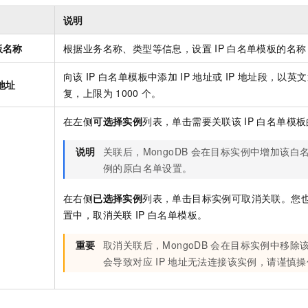
说明
板名称
根据业务名称、类型等信息，设置
IP
白名单模板的名称
向该
IP
白名单模板中添加
IP
地址或
IP
地址段，以英文
地址
复，上限为
1000
个。
在左侧
可选择实例
列表，单击需要关联该
IP
白名单模板
说明
关联后，MongoDB
会在目标实例中增加该白
例的原白名单设置。
在右侧
已选择实例
列表，单击目标实例可取消关联。您
置中，取消关联
IP
白名单模板。
重要
取消关联后，MongoDB
会在目标实例中移除
会导致对应
IP
地址无法连接该实例，请谨慎操