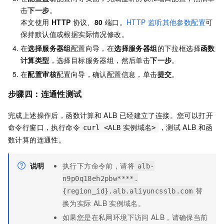
击
下一步
。
本文使用
HTTP
协议、
80
端口。
HTTP
监听其他参数配置
可
保持默认值或根据实际情况修改。
在
选择服务器组
配置向导，在
选择服务器组
的下拉框选择
函数
计算类型
，选择目标服务器组，然后单击
下一步
。
在
配置审核
配置向导，确认配置信息，单击
提交
。
步骤四：连通性测试
完成上述操作后，
函数计算
和
ALB
已经建立了连接。您可以打开
命令行窗口，执行命令
，测试
ALB
和
函
curl <ALB
实例域名>
数计算
的连通性。
说明
执行下方命令前，请将
alb-
n9p0q18eh2pbw****.
替
{region_id}.alb.aliyuncsslb.com
换为实际
ALB
实例域名。
如果您是在私网环境下访问
ALB，请确保当前