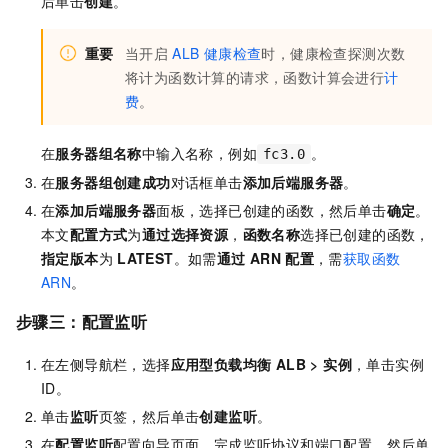
后单击
创建
。
重要
当开启
ALB
健康检查
时，健康检查探测次数
将计为函数计算的请求，函数计算会进行
计
费
。
在
服务器组名称
中输入名称，例如
。
fc3.0
在
服务器组创建成功
对话框单击
添加后端服务器
。
在
添加后端服务器
面板，选择已创建的函数，然后单击
确定
。
本文
配置方式
为
通过选择资源
，
函数名称
选择已创建的函数，
指定版本
为
LATEST
。如需
通过
ARN
配置
，需
获取函数
ARN
。
步骤三：配置监听
在左侧导航栏，选择
应用型负载均衡 ALB
>
实例
，单击实例
ID。
单击
监听
页签，然后单击
创建监听
。
在
配置监听
配置向导页面，完成监听协议和端口配置，然后单