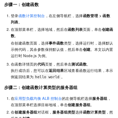
步骤一：创建函数
登录
函数计算控制台
，在左侧导航栏，选择
函数管理
>
函数
列表
。
在顶部菜单栏，选择地域，然后在
函数列表
页面，单击
创建函
数
。
在创建函数页面，选择
事件函数
类型，选择运行时，选择默认
示例代码，其余参数保持默认值，然后单击
创建
。本文以内置
运行时
Node.js
为例。
在函数详情页的
代码
页签，然后单击
测试函数
。
执行成功后，您可以在
返回结果
区域查看函数运行结果，本示
例返回结果为
。
hello world
步骤二：创建函数计算类型的服务器组
在
应用型负载均衡
ALB
控制台
的左侧导航栏选择
服务器组
，
在顶部菜单栏选择目标地域，单击
创建服务器组
。
在
创建服务器组
对话框，
服务器组类型
选择
函数计算类型
，然