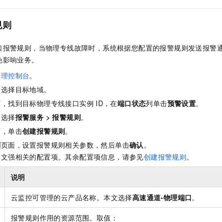
规则
口报警规则，当物理专线故障时，系统根据您配置的报警规则发送报警
免影响业务。
管理控制台
。
，选择目标地域。
面，找到目标物理专线接口实例
ID，在
端口状态
列单击
预警设置
。
，选择
报警服务
>
报警规则
。
面，单击
创建报警规则
。
则
页面，设置报警规则相关参数，然后单击
确认
。
本文强相关的配置项。其余配置项信息，请参见
创建报警规则
。
说明
云监控可管理的云产品名称。本文选择
高速通道-物理端口
。
报警规则作用的资源范围。取值：