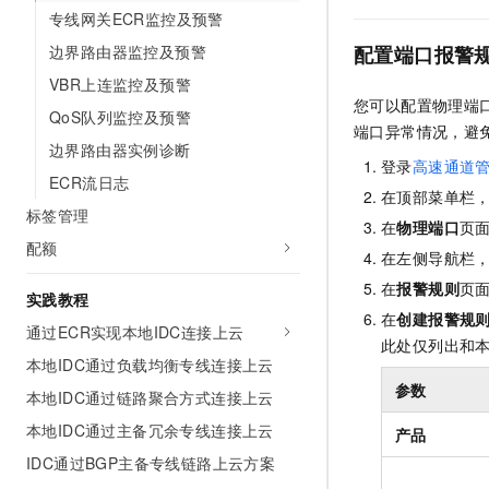
专线网关ECR监控及预警
边界路由器监控及预警
配置端口报警
VBR上连监控及预警
您可以配置物理端
QoS队列监控及预警
端口异常情况，避
边界路由器实例诊断
登录
高速通道
ECR流日志
在顶部菜单栏
标签管理
在
物理端口
页
配额
在左侧导航栏
在
报警规则
页
实践教程
在
创建报警规
通过ECR实现本地IDC连接上云
此处仅列出和
本地IDC通过负载均衡专线连接上云
参数
本地IDC通过链路聚合方式连接上云
本地IDC通过主备冗余专线连接上云
产品
IDC通过BGP主备专线链路上云方案