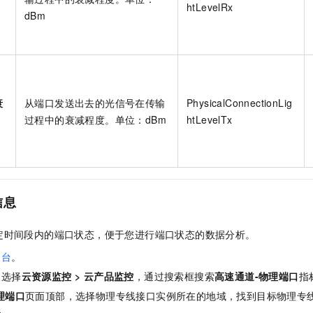
htLevelRx
dBm
衰
从端口发送出去的光信号在传输
PhysicalConnectionLig
过程中的衰减程度。单位：dBm
htLevelTx
信息
定时间段内的端口状态，便于您进行端口状态的数据分析。
制台
。
，选择
云资源监控
>
云产品监控
，通过搜索框搜索
高速通道-物理端口
指
理端口
页面顶部，选择物理专线接口实例所在的地域，找到目标物理专
表
。