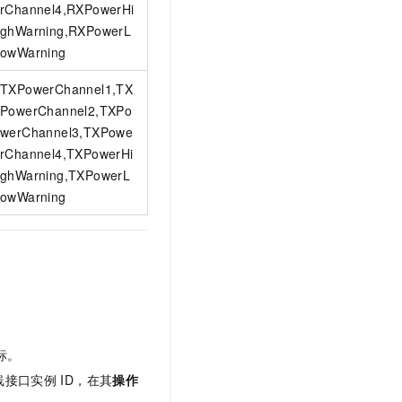
rChannel4,RXPowerHi
ghWarning,RXPowerL
owWarning
TXPowerChannel1,TX
PowerChannel2,TXPo
werChannel3,TXPowe
rChannel4,TXPowerHi
ghWarning,TXPowerL
owWarning
标。
线接口实例
ID，在其
操作