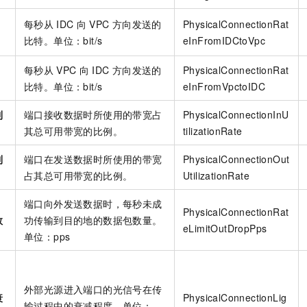
每秒从
IDC
向
VPC
方向发送的
PhysicalConnectionRat
比特。单位：bit/s
eInFromIDCtoVpc
每秒从
VPC
向
IDC
方向发送的
PhysicalConnectionRat
比特。单位：bit/s
eInFromVpctoIDC
利
端口接收数据时所使用的带宽占
PhysicalConnectionInU
其总可用带宽的比例。
tilizationRate
利
端口在发送数据时所使用的带宽
PhysicalConnectionOut
占其总可用带宽的比例。
UtilizationRate
端口向外发送数据时，每秒未成
PhysicalConnectionRat
数
功传输到目的地的数据包数量。
eLimitOutDropPps
单位：pps
外部光源进入端口的光信号在传
衰
PhysicalConnectionLig
输过程中的衰减程度。单位：