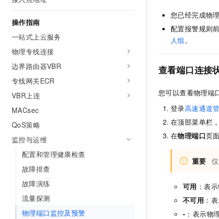
您已经完成物
操作指南
配置报警规则
一站式上云服务
人组
。
物理专线连接
边界路由器VBR
查看端口连接
专线网关ECR
您可以查看物理端
VBR上连
登录
高速通道
MACsec
在顶部菜单栏
QoS策略
在
物理端口
页
监控与运维
配置和管理健康检查
重要
仅
故障排查
故障演练
可用
：表示
流量探测
不可用
：表
物理端口监控及预警
-
：表示物