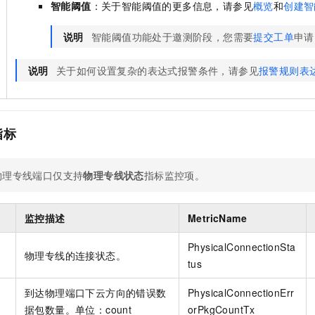
智能阈值
：关于智能阈值的更多信息，请参见
概览
和
创建智
说明
智能阈值功能处于邀测阶段，您需要
提交工单
申请
说明
关于如何设置复杂的表达式报警条件，请参见
报警规则表
指标
物理专线端口仅支持
物理专线状态
指标监控项。
监控描述
MetricName
PhysicalConnectionSta
物理专线的连接状态。
tus
到达物理端口下云方向的错误数
PhysicalConnectionErr
据包数量。单位：count
orPkgCountTx