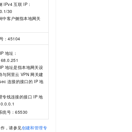
侧
IPv4
互联
IP：
0.1/30
例中客户侧指本地网关
。
：45104
IP
地址：
168.0.251
IP
地址是指本地网关设
待与阿里云
VPN
网关建
sec
连接的接口的
IP
地
理专线连接的接口
IP
地
.0.0.1
系统号：65530
操作，请参见
创建和管理专