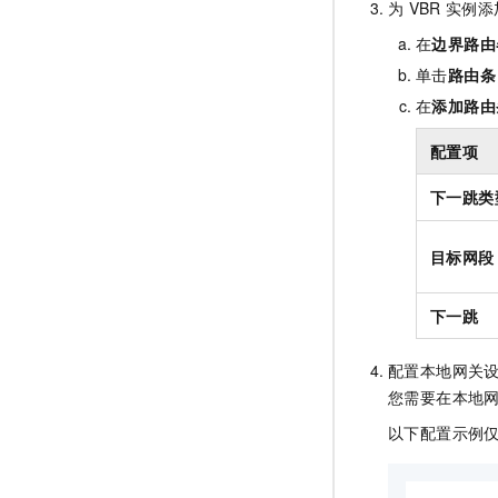
为
VBR
实例添
在
边界路由
单击
路由条
在
添加路由
配置项
下一跳类
目标网段
下一跳
配置本地网关
您需要在本地
以下配置示例