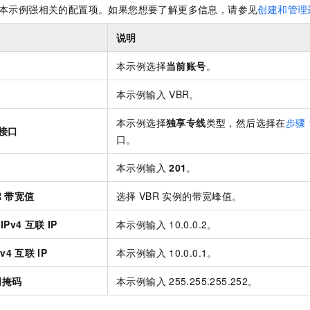
本示例强相关的配置项。如果您想要了解更多信息，请参见
创建和管理
说明
本示例选择
当前账号
。
本示例输入
VBR。
本示例选择
独享专线
类型，然后选择在
步骤
接口
口。
本示例输入
201
。
R
带宽值
选择
VBR
实例的带宽峰值。
IPv4
互联
IP
本示例输入
10.0.0.2。
Pv4
互联
IP
本示例输入
10.0.0.1。
网掩码
本示例输入
255.255.255.252。