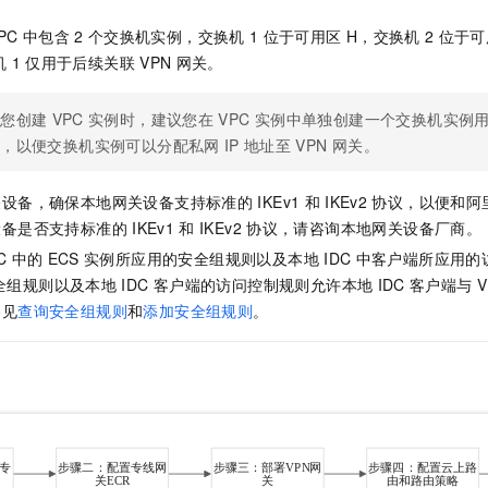
PC
中包含
2
个交换机实例，交换机
1
位于可用区
H，交换机
2
位于可
机
1
仅用于后续关联
VPN
网关。
在您创建
VPC
实例时，建议您在
VPC
实例中单独创建一个交换机实例
关，以便交换机实例可以分配私网
IP
地址至
VPN
网关。
关设备，确保本地网关设备支持标准的
IKEv1
和
IKEv2
协议，以便和阿
设备是否支持标准的
IKEv1
和
IKEv2
协议，请咨询本地网关设备厂商。
C
中的
ECS
实例所应用的安全组规则以及本地
IDC
中客户端所应用的
全组规则以及本地
IDC
客户端的访问控制规则允许本地
IDC
客户端与
V
参见
查询安全组规则
和
添加安全组规则
。