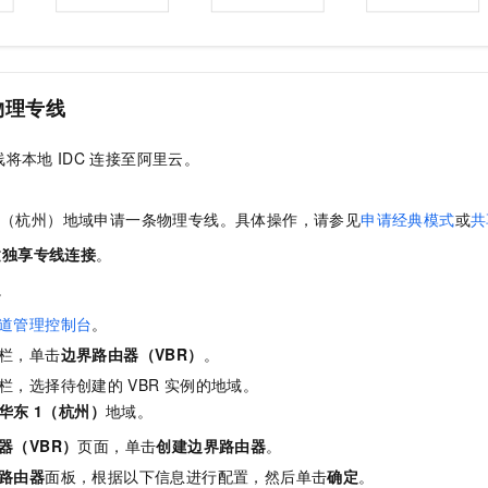
物理专线
线将本地
IDC
连接至阿里云。
。
1（杭州）地域申请一条物理专线。具体操作，请参见
申请经典模式
或
共
建独享专线连接
。
。
道管理控制台
。
栏，单击
边界路由器（VBR）
。
栏，选择待创建的
VBR
实例的地域。
华东
1（杭州）
地域。
器（VBR）
页面，单击
创建边界路由器
。
路由器
面板，根据以下信息进行配置，然后单击
确定
。