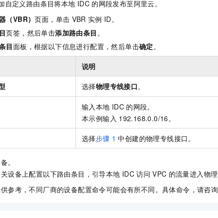
加自定义路由条目将本地
IDC
的网段发布至阿里云。
器（VBR）
页面，单击
VBR
实例
ID。
目
页签，然后单击
添加路由条目
。
条目
面板，根据以下信息进行配置，然后单击
确定
。
说明
型
选择
物理专线接口
。
输入本地
IDC
的网段。
本示例输入
192.168.0.0/16。
选择
步骤
1
中创建的物理专线接口。
设备。
网关设备上配置以下路由条目，引导本地
IDC
访问
VPC
的流量进入物理
仅供参考，不同厂商的设备配置命令可能会有所不同。具体命令，请咨