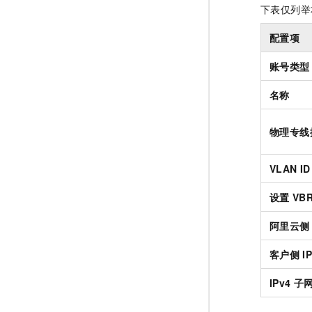
下表仅列举
配置项
账号类型
名称
物理专线
VLAN ID
设置
VB
阿里云侧
客户侧
I
IPv4
子