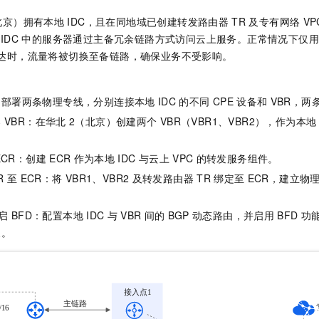
北京）拥有本地
IDC，且在同地域已创建转发路由器
TR
及专有网络
V
IDC
中的服务器通过主备冗余链路方式访问云上服务。正常情况下仅用
达时，流量将被切换至备链路，确保业务不受影响。
：部署两条物理专线，分别连接本地
IDC
的不同
CPE
设备和
VBR，两
器
VBR：在华北
2（北京）创建两个
VBR（VBR1、VBR2），作为本地
ECR：创建
ECR
作为本地
IDC
与云上
VPC
的转发服务组件。
R
至
ECR：将
VBR1、VBR2
及转发路由器
TR
绑定至
ECR，建立物
启
BFD：配置本地
IDC
与
VBR
间的
BGP
动态路由，并启用
BFD
功
换。