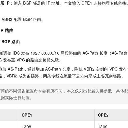
邻居
IP
：输入
BGP
邻居的
IP
地址。本文输入
CPE1
连接物理专线的接
为
VBR2
配置
BGP
路由。
GP
路由
的
BGP
路由
侧调整
IDC
发布
192.168.0.0/16
网段路由的
AS-Path
长度（AS-Path
C
发布至
VPC
的路由选路优先级。
追加 AS-Path，通过增加
AS-Path
长度，降低
VBR2
实例向
VPC
发布
，VBR2
成为备链路，两条专线在流量下云方向形成主备冗余链路。
厂商的不同设备配置命令会有所不同，本文仅列出配置关键参数，具体
根据实际进行配置。
CPE1
CPE2
1308
1309