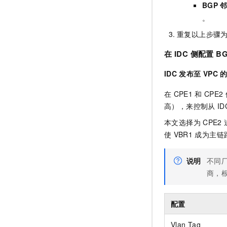
BGP
。
重复以上步骤
在
IDC
侧配置
B
IDC
发布至
VPC
在
CPE1
和
CPE2
高），来控制从
ID
本文选择为
CPE2
使
VBR1
成为主链路
说明
不同
商，
配置
Vlan Tag