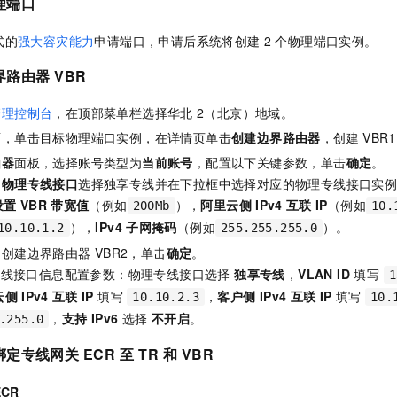
理端口
式的
强大容灾能力
申请端口，申请后系统将创建
2
个物理端口实例。
界路由器
VBR
管理控制台
，在顶部菜单栏选择华北
2（北京）地域。
面，单击目标物理端口实例，在详情页单击
创建边界路由器
，创建
VBR
由器
面板，选择账号类型为
当前账号
，配置以下关键参数，单击
确定
。
：
物理专线接口
选择独享专线并在下拉框中选择对应的物理专线接口实
设置
VBR
带宽值
（例如
），
阿里云侧
IPv4
互联
IP
（例如
200Mb
10.
），
IPv4
子网掩码
（例如
）。
10.10.1.2
255.255.255.0
，创建边界路由器
VBR2，单击
确定
。
理专线接口信息配置参数：物理专线接口选择
独享专线
，
VLAN ID
填写
1
云侧
IPv4
互联
IP
填写
，
客户侧
IPv4
互联
IP
填写
10.10.2.3
10.
，
支持
IPv6
选择
不开启
。
.255.0
绑定专线网关
ECR
至
TR
和
VBR
ECR