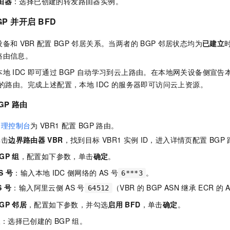
由器
：选择已创建的转发路由器实例。
GP
并开启
BFD
设备和
VBR
配置
BGP
邻居关系。当两者的
BGP
邻居状态均为
已建立
路由信息。
本地
IDC
即可通过
BGP
自动学习到云上路由。在本地网关设备侧宣告
的路由。完成上述配置，本地
IDC
的服务器即可访问云上资源。
GP
路由
管理控制台
为
VBR1
配置
BGP
路由。
单击
边界路由器
VBR
，找到目标
VBR1
实例
ID，进入详情页配置
BGP
GP
组
，配置如下参数，单击
确定
。
S
号
：输入本地
IDC
侧网络的
AS
号
。
6***3
S
号
：输入阿里云侧
AS
号
（VBR
的
BGP ASN
继承
ECR
的
64512
GP
邻居
，配置如下参数，并勾选
启用
BFD
，单击
确定
。
组
：选择已创建的
BGP
组。