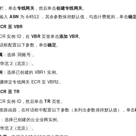
栏，单击
专线网关
，然后单击
创建专线网关
。
输入
ASN
为
，其余参数保持默认值，勾选计费规则，单击
确
64512
ECR
至
VBR
CR
实例
ID，在
VBR
页签单击
添加
VBR
。
话框配置以下参数，单击
确定
。
属
：选择
。
同账号
。
华北
2（北京）
例
：选择已创建的
VBR1
实例。
骤绑定专线网关
ECR
至
VBR2。
ECR
至
TR
CR
实例
ID，然后单击
TR
页签。
发路由器，在对话框中配置以下参数（未列出参数保持默认值），单击
D
：选择已创建的云企业网实例。
。
华北
2（北京）