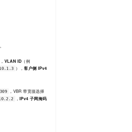
1。
例，
VLAN ID
（例
），
客户侧
IPv4
10.1.3
，VBR 带宽值选择
309
，
IPv4
子网掩码
10.2.2