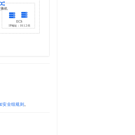
。
加安全组规则
。