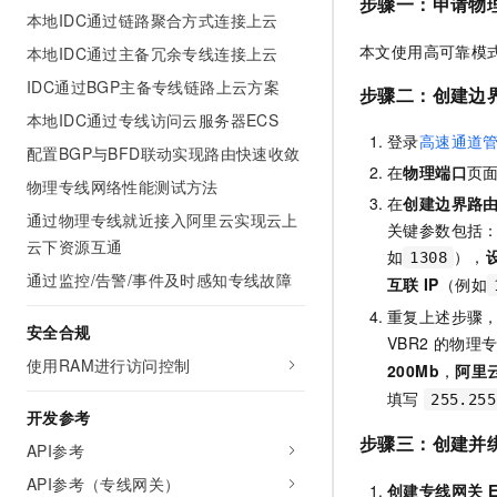
步骤一：申请物
本地IDC通过链路聚合方式连接上云
本文使用高可靠模
本地IDC通过主备冗余专线连接上云
IDC通过BGP主备专线链路上云方案
步骤二：创建边
本地IDC通过专线访问云服务器ECS
登录
高速通道
配置BGP与BFD联动实现路由快速收敛
在
物理端口
页
物理专线网络性能测试方法
在
创建边界路
通过物理专线就近接入阿里云实现云上
关键参数包括
云下资源互通
如
），
1308
通过监控/告警/事件及时感知专线故障
互联
IP
（例如
重复上述步骤
安全合规
VBR2 的物
使用RAM进行访问控制
200Mb
，
阿里
填写
255.255
开发参考
步骤三：创建并
API参考
API参考（专线网关）
创建专线网关