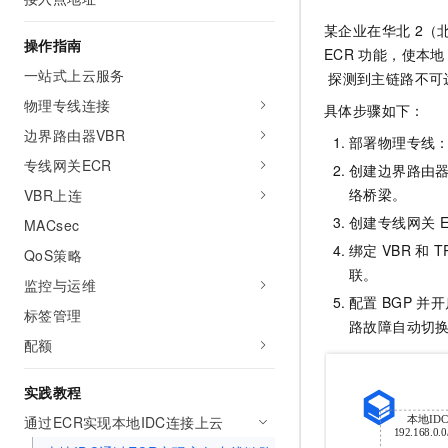
某企业在华北
2（
操作指南
ECR
功能，使本地
一站式上云服务
探测到主链路不可
物理专线连接
具体步骤如下：
边界路由器VBR
部署物理专线
专线网关ECR
创建边界路由
络桥梁。
VBR上连
创建专线网关
MACsec
绑定
VBR
和
T
QoS策略
联。
监控与运维
配置
BGP
并开
标签管理
路故障自动切
配额
实践教程
通过ECR实现本地IDC连接上云