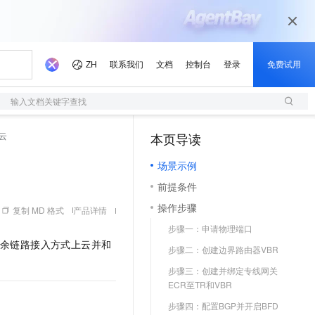
输入文档关键字查找
云
本页导读
（1）
场景示例
前提条件
操作步骤
复制 MD 格式
产品详情
步骤一：申请物理端口
余链路接入方式上云并和
步骤二：创建边界路由器VBR
步骤三：创建并绑定专线网关
ECR至TR和VBR
步骤四：配置BGP并开启BFD