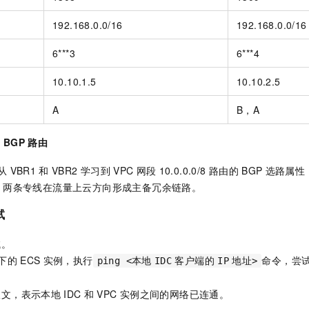
192.168.0.0/16
192.168.0.0/16
6***3
6***4
10.10.1.5
10.10.2.5
A
B，A
的
BGP
路由
从
VBR1
和
VBR2
学习到
VPC
网段
10.0.0.0/8
路由的
BGP
选路属性
，两条专线在流量上云方向形成主备冗余链路。
试
试。
下的
ECS
实例，执行
命令，尝
ping <本地
IDC
客户端的
IP
地址>
报文，表示本地
IDC
和
VPC
实例之间的网络已连通。