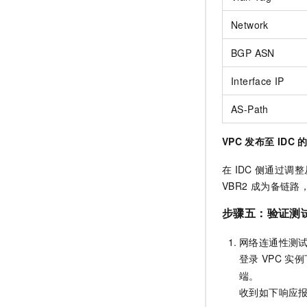
Network
BGP ASN
Interface IP
AS-Path
VPC
发布至
IDC
在
IDC
侧通过调整
VBR2
成为备链路
步骤五：验证测
网络连通性测
登录
VPC
实例
端。
收到如下响应