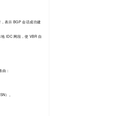
时，表示
BGP
会话成功建
本地
IDC
网段，使
VBR
自
路由：
ASN）。