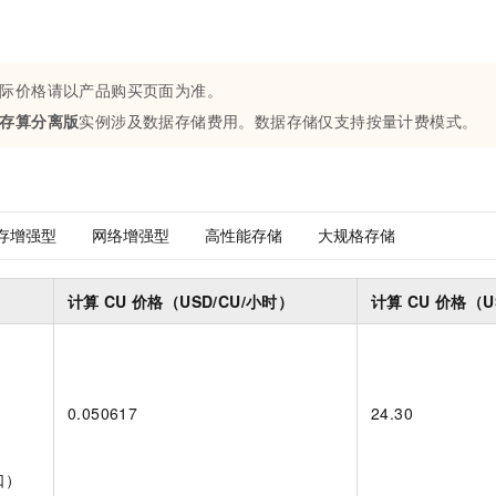
际价格请以产品购买页面为准。
存算分离版
实例涉及数据存储费用。数据存储仅支持按量计费模式。
存增强型
网络增强型
高性能存储
大规格存储
计算
CU
价格（USD/CU/小时）
计算
CU
价格（US
）
）
）
0.050617
24.30
）
）
口）