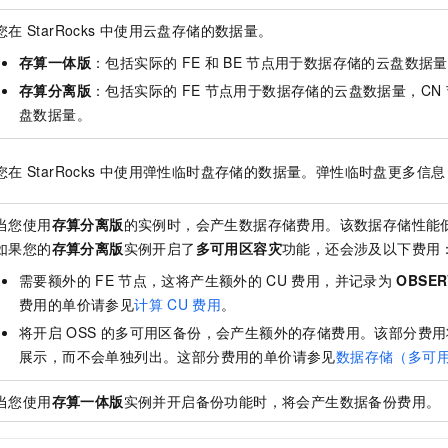
您在
StarRocks
中使用云盘存储的数据量。
存算一体版
：包括实际的
FE
和
BE
节点用于数据存储的云盘数据量
存算分离版
：包括实际的
FE
节点用于数据存储的云盘数据量，CN
盘数据量。
您在
StarRocks
中使用弹性临时盘存储的数据量。弹性临时盘更多信息
当您使用
存算分离版
的实例时，会产生数据存储费用。该数据存储性能
如果您的
存算分离版
实例开启了
多可用区容灾
功能，还会涉及以下费用
需要额外的
FE
节点，这将产生额外的
CU
费用，并记录为
OBSE
费用的单价请参见
计算
CU
费用
。
将开启
OSS
的多可用区备份，会产生额外的存储费用。该部分费用
展示，而不会单独列出。这部分费用的单价请参见
数据存储（多可
当您使用
存算一体版
实例并开启备份功能时，将会产生数据备份费用。