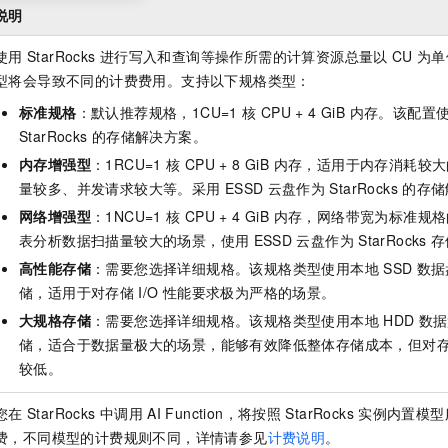
说明
使用
StarRocks
进行写入和查询等操作所需的计算资源总量以
CU
为单
型将会导致不同的计费费用。支持以下规格类型：
标准规格
：默认推荐规格，1CU=1
核 CPU + 4 GiB 内存。该配置
StarRocks
的存储解决方案。
内存增强型
：1RCU=1
核 CPU + 8 GiB 内存，适用于内存消
量较多、并发请求较大等。采用
ESSD
云盘作为
StarRocks
的存储
网络增强型
：1NCU=1
核 CPU + 4 GiB 内存，网络带宽为标准规
表分析数据扫描量较大的场景，使用
ESSD
云盘作为
StarRocks
存
高性能存储
：需要您选择详细规格。该规格类型使用本地
SSD
数据
储，适用于对存储
I/O
性能要求极为严格的场景。
大规格存储
：需要您选择详细规格。该规格类型使用本地
HDD
数据
储，适合于数据量极大的场景，能够有效降低整体存储成本，但对
较低。
您在
StarRocks
中调用
AI Function，将按照
StarRocks
实例内置模型
费，不同模型的计费规则不同，详情请参见
计费说明
。