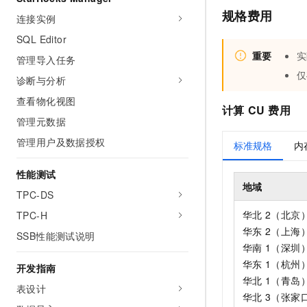
规格费用
连接实例
SQL Editor
重要
实
管理导入任务
仅
诊断与分析
查看物化视图
计算
CU
费用
管理元数据
管理用户及数据授权
标准规格
内
性能测试
地域
TPC-DS
华北
2（北京
TPC-H
华东
2（上海
SSB性能测试说明
华南
1（深圳
华东
1（杭州
开发指南
华北
1（青岛
表设计
华北
3（张家