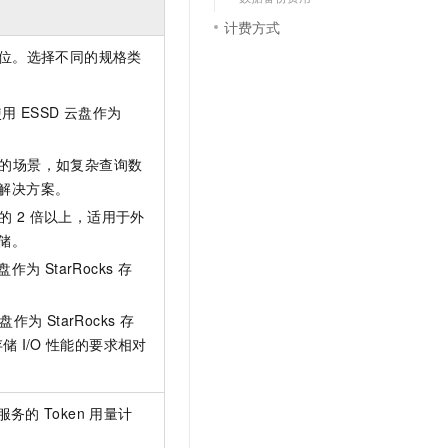
计费方式
位。选择不同的规格类
使用
ESSD
云盘作为
耗较大的场景，如复杂查询数
解决方案。
格的
2
倍以上，适用于外
储。
盘作为
StarRocks
存
盘作为
StarRocks
存
存储
I/O
性能的要求相对
服务的
Token
用量计