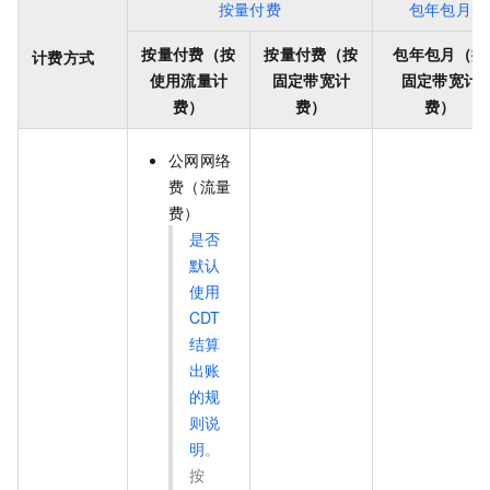
按量付费
包年包月
按量付费（按
按量付费（按
包年包月（按
计费方式
使用流量计
固定带宽计
固定带宽计
费）
费）
费）
公网网络
费（流量
费）
是否
默认
使用
CDT
结算
出账
的规
则说
明
。
按