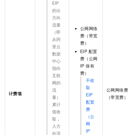
EIP
的出
方向
流量
公网网络
（即
费（带宽
从阿
费）
里云
EIP 配置
数据
费（公网
中心
IP 保有
指向
费）
互联
不收
网的
取
流
公网网络费
计费项
EIP
量）
（带宽费）
配置
累计
费
值收
（公
取，
网
入方
IP
向流