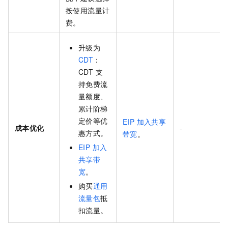
按使用流量计
费。
升级为
CDT
：
CDT 支
持免费流
量额度、
累计阶梯
定价等优
EIP 加入共享
成本优化
-
惠方式。
带宽
。
EIP 加入
共享带
宽
。
购买
通用
流量包
抵
扣流量。