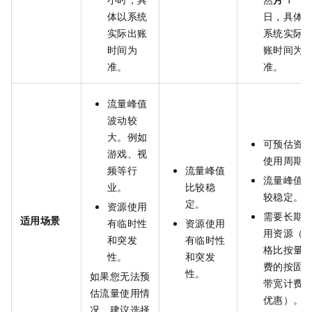
体以系统
日，具体
实际出账
系统实际
时间为
账时间为
准。
准。
流量峰值
波动较
大。例如
可预估资
游戏、视
使用周期
频等行
流量峰值
流量峰值
业。
比较稳
较稳定。
定。
资源使用
需要长期
适用场景
有临时性
资源使用
用资源（
和突发
有临时性
格比按量
性。
和突发
费的按固
性。
如果您无法预
带宽计费
估流量使用情
优惠）。
况，建议选择