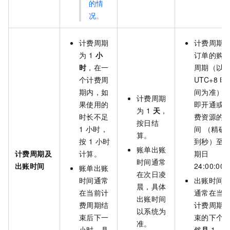
的情
况
。
计费周期
计费周期
为 1
小
订单的购
时
，在一
周期（以
个计费周
UTC+8
时
期内，如
间为准）
计费周期
果使用的
即开通或
为 1
天
，
时长不足
费资源的
按日结
1 小时，
间 （精确
算。
按 1 小时
到秒）至
账单出账
计费周期及
计算。
期日
时间通常
出账时间
24:00:00
账单出账
在次日凌
时间通常
出账时间
晨，具体
在当前计
通常在当
出账时间
费周期结
计费周期
以系统为
束后下一
束的下个
准。
小时，具
然
月
1