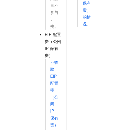
保有
量不
费）
参与
的情
计
况
。
费。
EIP 配置
费（公网
IP 保有
费）
不收
取
EIP
配置
费
（公
网
IP
保有
费）